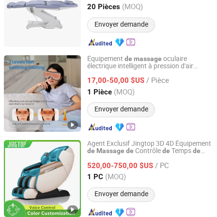
Guangdong, China
Depuis 2019
(MOQ)
20 Pièces
Envoyer demande
Équipement
oculaire
de
massage
électrique intelligent à pression d'air
Taizhou Kaisum Fitness Equipment Co., Ltd.
personnalisé et respectueux
la peau
de
/ Pièce
17,00-50,00 $US
Zhejiang, China
Depuis 2026
(MOQ)
1 Pièce
Envoyer demande
Agent Exclusif Jingtop 3D 4D Équipement
Contrôle
Temps
de
Massage
de
de
de
Fujian Jingtuo Health Technology Co., Ltd.
Haute Qualité pour Rouleau
Pieds pour
de
/ PC
r
Santé
520,00-750,00 $US
Massage
de
Fujian, China
Depuis 2023
(MOQ)
1 PC
Envoyer demande