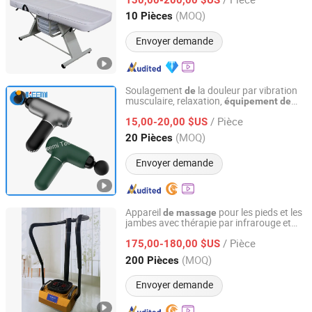
Guangdong, China
Depuis 2019
(MOQ)
10 Pièces
Envoyer demande
Soulagement
la douleur par vibration
de
musculaire, relaxation,
équipement
de
Shenzhen Ikeemi Technology Co., Ltd.
fitness
massage
de
/ Pièce
15,00-20,00 $US
Guangdong, China
Depuis 2016
(MOQ)
20 Pièces
Envoyer demande
Appareil
pour les pieds et les
de
massage
jambes avec thérapie par infrarouge et
Xiamen Morrow Sun Technology Co., Ltd.
magnétothérapie, amélioration
la
de
/ Pièce
circulation sanguine, percussion en
175,00-180,00 $US
spirale Shiatsu avec accoudoir en fer
de
Fujian, China
Depuis 2021
(MOQ)
200 Pièces
type anneau
Envoyer demande