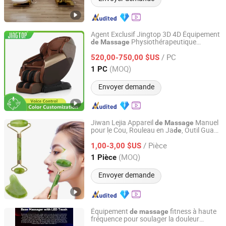
Agent Exclusif Jingtop 3D 4D Équipement
Physiothérapeutique
de
Massage
Fujian Jingtuo Health Technology Co., Ltd.
Intelligent par Scan Corporel à Vibration
/ PC
Infra Rouge pour la Santé
520,00-750,00 $US
Fujian, China
Depuis 2023
(MOQ)
1 PC
Envoyer demande
Jiwan Lejia Appareil
Manuel
de
Massage
pour le Cou, Rouleau en Ja
, Outil Gua
de
Anshan Jiwan Jade Mattress Co., Ltd
Sha, Équipement
Facial pour
de
Massage
/ Pièce
Salon
Beauté
1,00-3,00 $US
de
Liaoning, China
Depuis 2025
(MOQ)
1 Pièce
Envoyer demande
Équipement
fitness à haute
de
massage
fréquence pour soulager la douleur
ZM Electronics Co., Ltd.