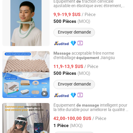
Équipement
traction cervicale
de
ajustable en élastique avec étirement,
Fujian Forwell Health Tech. Co., Ltd.
chauffage et
par vibration
massage
/ Pièce
9,9-19,9 $US
Fujian, China
Depuis 2026
(MOQ)
500 Pièces
Envoyer demande
acceptable frère norme
Massage
d'emballage
Jiangsu
équipement
SH Brother Co., Ltd.
/ Pièce
11,9-13,9 $US
Shanghai, China
Depuis 2023
(MOQ)
500 Pièces
Envoyer demande
Équipement
intelligent pour
de
massage
la tête durable pour améliorer la qualité du
Taizhou Kaisum Fitness Equipment Co., Ltd.
sommeil
/ Pièce
42,00-100,00 $US
Zhejiang, China
Depuis 2026
(MOQ)
1 Pièce