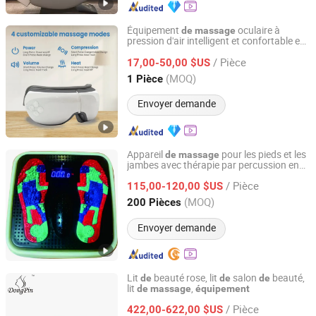
Équipement
oculaire à
de
massage
pression d'air intelligent et confortable en
Taizhou Kaisum Fitness Equipment Co., Ltd.
ABS pour réduire la sécheresse oculaire
/ Pièce
17,00-50,00 $US
Zhejiang, China
Depuis 2026
(MOQ)
1 Pièce
Envoyer demande
Appareil
pour les pieds et les
de
massage
jambes avec thérapie par percussion en
Xiamen Morrow Sun Technology Co., Ltd.
spirale Shiatsu, circulation sanguine,
/ Pièce
infrarouge et magnétothérapie
115,00-120,00 $US
Fujian, China
Depuis 2021
(MOQ)
200 Pièces
Envoyer demande
Lit
beauté rose, lit
salon
beauté,
de
de
de
lit
,
de
massage
équipement
Dongpin Beauty & Medical Co., Ltd.
/ Pièce
422,00-622,00 $US