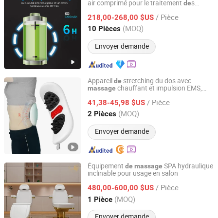
air comprimé pour le traitement
s
de
TIANJIN KONBEST TECHNOLOGY CO., LTD.
varices
/ Pièce
218,00-268,00 $US
Tianjin, China
Depuis 2019
(MOQ)
10 Pièces
Envoyer demande
Appareil
stretching du dos avec
de
chauffant et impulsion EMS,
massage
Shenzhen Pentasmart Technology Co., Ltd
équipé d'une télécomman
de
/ Pièce
41,38-45,98 $US
Guangdong, China
Depuis 2023
(MOQ)
2 Pièces
Envoyer demande
Équipement
SPA hydraulique
de
massage
inclinable pour usage en salon
Foshan Yayou Furniture Co., Ltd.
/ Pièce
480,00-600,00 $US
Guangdong, China
Depuis 2025
(MOQ)
1 Pièce
Envoyer demande