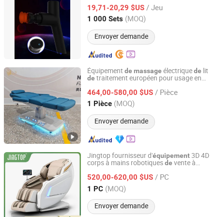
musculaire
/ Jeu
19,71-20,29 $US
Guangdong, China
Depuis 2022
(MOQ)
1 000 Sets
Envoyer demande
Équipement
électrique
lit
de
massage
de
traitement européen pour usage en
de
Foshan Yayou Furniture Co., Ltd.
salon
/ Pièce
464,00-580,00 $US
Guangdong, China
Depuis 2025
(MOQ)
1 Pièce
Envoyer demande
Jingtop fournisseur d'
3D 4D
équipement
corps à mains robotiques
vente à
de
Fujian Jingtuo Health Technology Co., Ltd.
chaud Fauteuil inclinable avec
massage
/ PC
table et masseur pour les pieds
520,00-620,00 $US
de
Fujian, China
Depuis 2023
(MOQ)
1 PC
Envoyer demande