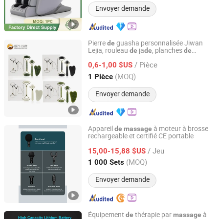
Envoyer demande
Pierre
guasha personnalisée Jiwan
de
Lejia, rouleau
ja
, planches
de
de
de
Anshan Jiwan Jade Mattress Co., Ltd
beauté,
rouleau
massage
équipement
de
/ Pièce
ja
pour salon
0,6-1,00 $US
de
de
Liaoning, China
Depuis 2025
(MOQ)
1 Pièce
Envoyer demande
Appareil
à moteur à brosse
de
massage
rechargeable et certifié CE portable
ZM Electronics Co., Ltd.
/ Jeu
15,00-15,88 $US
Guangdong, China
Depuis 2022
(MOQ)
1 000 Sets
Envoyer demande
Équipement
thérapie par
à
de
massage