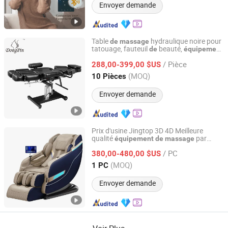
Envoyer demande
Table
hydraulique noire pour
de
massage
tatouage, fauteuil
beauté,
de
équipement
Dongpin Beauty & Medical Co., Ltd.
spa
de
/ Pièce
288,00-399,00 $US
Guangdong, China
Depuis 2019
(MOQ)
10 Pièces
Envoyer demande
Prix d'usine Jingtop 3D 4D Meilleure
qualité
par
équipement
de
massage
Fujian Jingtuo Health Technology Co., Ltd.
physiothérapie infrarouge thaïlandais
/ PC
pour masseur
santé
380,00-480,00 $US
de
Fujian, China
Depuis 2023
(MOQ)
1 PC
Envoyer demande