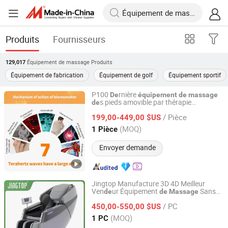
Produits
Fournisseurs
Équipement de massage
Produits
129,017
Équipement de fabrication
Équipement de golf
Équipement sportif
P100
rnière
De
équipement
de
massage
s pieds amovible par thérapie
de
Shenzhen Guangyang Zhongkang Technology Co., Ltd.
photonique à on
s térahertz
de
/ Pièce
199,00-449,00 $US
Guangdong, China
Depuis 2020
(MOQ)
1 Pièce
Envoyer demande
Jingtop Manufacture 3D 4D Meilleur
Ven
ur Équipement
Sans
de
de
Massage
Fujian Jingtuo Health Technology Co., Ltd.
Fil Bluetooth avec Télécomman
pour
de
/ PC
r
Santé
450,00-550,00 $US
Massage
de
Fujian, China
Depuis 2023
(MOQ)
1 PC