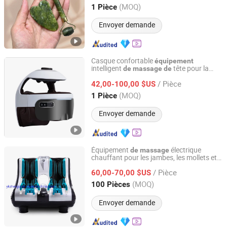
Liaoning, China
Depuis 2025
(MOQ)
1 Pièce
Envoyer demande
Casque confortable
équipement
intelligent
tête pour la
de
massage
de
Taizhou Kaisum Fitness Equipment Co., Ltd.
préservation
la santé
de
/ Pièce
42,00-100,00 $US
Zhejiang, China
Depuis 2026
(MOQ)
1 Pièce
Envoyer demande
Équipement
électrique
de
massage
chauffant pour les jambes, les mollets et
Yongkang Zhengqi Fitness Equipment Co., Ltd.
les pieds
/ Pièce
60,00-70,00 $US
Zhejiang, China
Depuis 2014
(MOQ)
100 Pièces
Envoyer demande