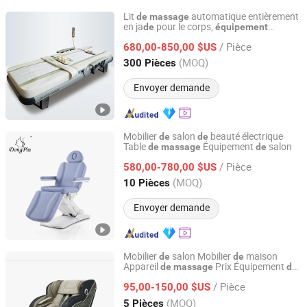
Lit
automatique entièrement
de
massage
en ja
pour le corps,
de
équipement
Health&Health (Group)Co.,Ltd.
médical
/ Pièce
680,00-850,00 $US
Guangdong, China
Depuis 2011
(MOQ)
300 Pièces
Envoyer demande
Mobilier
salon
beauté électrique
de
de
Table
Équipement
salon
de
massage
de
Dongpin Beauty & Medical Co., Ltd.
/ Pièce
580,00-780,00 $US
Guangdong, China
Depuis 2019
(MOQ)
10 Pièces
Envoyer demande
Mobilier
salon Mobilier
maison
de
de
Appareil
Prix Équipement
de
massage
de
Shanghai Brother Medical Manufacturer Co., Ltd.
massage
/ Pièce
95,00-150,00 $US
Shanghai, China
Depuis 2019
(MOQ)
5 Pièces