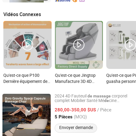
Vidéos Connexes
Qu'est-ce que P100
Qu'est-ce que Jingtop
Qu'est-ce que Pi
Dernière équipement de
Manufacture 3D 4D
guasha personn
massage des pieds
Meilleur Vendeur
Jiwan Lejia, ro
amovible par thérapie
Équipement de Massage
jade, planches 
2024 4D Fauteuil
corporel
de
massage
photonique à ondes
Sans Fil Bluetooth avec
massage beaut
complet Mobilier Santé Mé
cine
de
Dongguan Nisheng Health Technology Co., Ltd.
Équipement
beauté
de
térahertz
Télécommande pour
équipement de 
/ Pièce
280,00-350,00 $US
Massager de Santé
de jade pour sa
Guangdong, China
Depuis 2024
(MOQ)
5 Pièces
Envoyer demande