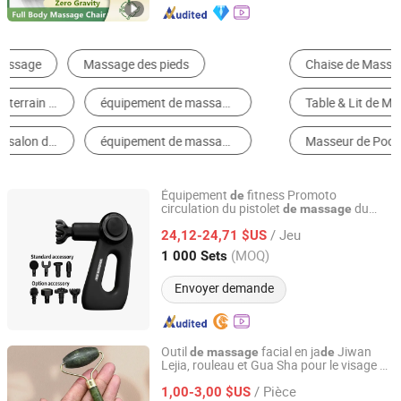
Chaise de Massage
Équipement de Beauté de Corps
Table & Lit de Massage
Masseur des Pieds
Masseur de Poche
Masseur des Yeux
Équipement
fitness Promoto
de
circulation du pistolet
du
de
massage
ZM Electronics Co., Ltd.
corps sanguin
/ Jeu
24,12-24,71 $US
Guangdong, China
Depuis 2022
(MOQ)
1 000 Sets
Envoyer demande
Outil
facial en ja
Jiwan
de
massage
de
Lejia, rouleau et Gua Sha pour le visage et
Anshan Jiwan Jade Mattress Co., Ltd
le cou,
salon pour les
équipement
de
/ Pièce
soins
la peau et la beauté
1,00-3,00 $US
de