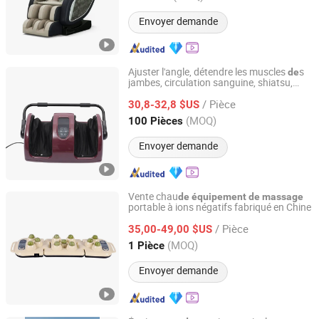
Envoyer demande
Ajuster l'angle, détendre les muscles
s
de
jambes, circulation sanguine, shiatsu,
Yongkang Zhengqi Fitness Equipment Co., Ltd.
pétrissage profond,
équipement
de
/ Pièce
s pieds et
s mollets
30,8-32,8 $US
massage
de
de
Zhejiang, China
Depuis 2014
(MOQ)
100 Pièces
Envoyer demande
Vente chau
de
équipement
de
massage
portable à ions négatifs fabriqué en Chine
Health&Health (Group)Co.,Ltd.
/ Pièce
35,00-49,00 $US
Guangdong, China
Depuis 2011
(MOQ)
1 Pièce
Envoyer demande