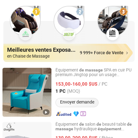
Meilleures ventes Exposants
9 999+ Force de Vente
en Chaise de Massage
Équipement
SPA en cuir PU
de
massage
premium Jingtop pour un usage
Fujian Jingtuo Health Technology Co., Ltd.
domestique et
bureau
de
/ PC
153,00-160,00 $US
Fujian, China
Depuis 2023
(MOQ)
1 PC
Envoyer demande
Équipement
salon
beauté table
de
de
de
hydraulique
massage
équipement
Dongpin Beauty & Medical Co., Ltd.
médical
/ Pièce
130,00-200,00 $US