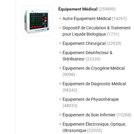
(259899)
Équipement Médical
Autre Équipement Médical
(14267)
Dispositif de Circulation & Traitement
pour Liquide Biologique
(1731)
Équipement Chirurgical
(22920)
Équipement Désinfecteur &
Stérilisateur
(25326)
Équipement de Cryogénie Médical
(9098)
Équipement de Diagnostic Médical
(98242)
Équipement de Physiothérapie
(48033)
Équipement de Soin Infirmier
(15288)
Équipement Électronique, Optique,
Ultrasonique
(22020)