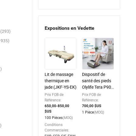
Expositions en Vedette
s
(293)
1935)
)
Lit de massage
Dispositif de
thermique en
santé des pieds
jade (JKF-YS-EK)
Olylife Tera P90
...
Prix FOB de
Prix FOB de
)
Référence:
Référence:
650,00-850,00
700,00 $US
$US
1 Pièce
(MOQ)
100 Pièces
(MOQ)
Conditions
)
Commerciales: