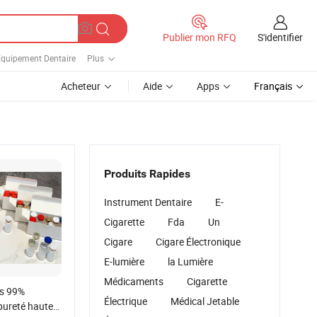
S'identifier
Publier mon RFQ
quipement Dentaire
Plus
Acheteur
Aide
Apps
Français
Produits Rapides
Instrument Dentaire
E-
Cigarette
Fda
Un
Cigare
Cigare Électronique
E-lumière
la Lumière
Médicaments
Cigarette
os 99%
Électrique
Médical Jetable
pureté haute