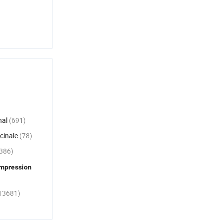
Nébuliseur compact portable
efficace pour un usage domestique
économisant de l'espace
Injection de lactate de lévofloxacine
et de chlorure de sodium stable avec
fichiers d'exportation de certificat de
lot
Ruban adhésif médical
hypoallergénique fixant les draps
chirurgicaux sur la peau douce des
nal
(691)
patients
cinale
(78)
Nébuliseur portable silencieux à
386)
assemblage interne à faible vibration
Impression
Machine de spa pour les pieds bien-
être quotidiens stimule le
13681)
métabolisme et la circulation
sanguine