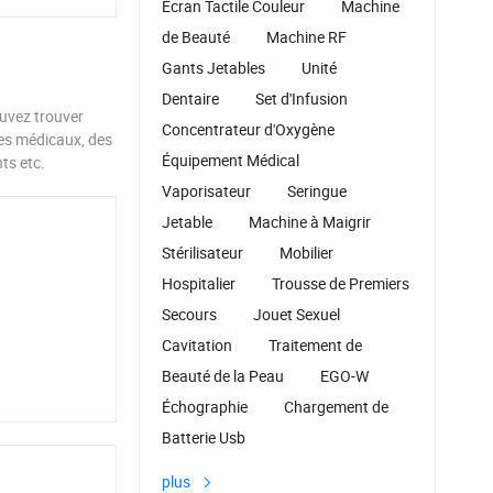
réduire
Écran Tactile Couleur
Machine
de Beauté
Machine RF
Gants Jetables
Unité
Dentaire
Set d'Infusion
ouvez trouver
Concentrateur d'Oxygène
res médicaux, des
Équipement Médical
ts etc.
Vaporisateur
Seringue
Jetable
Machine à Maigrir
Stérilisateur
Mobilier
Hospitalier
Trousse de Premiers
Secours
Jouet Sexuel
Cavitation
Traitement de
Beauté de la Peau
EGO-W
Échographie
Chargement de
Batterie Usb
plus