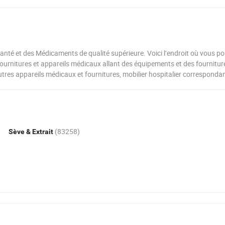
Flacons
Tp (Syphilis) IST
qualité pour 
infectieuse
l'appétit
anté et des Médicaments de qualité supérieure. Voici l’endroit où vous p
fournitures et appareils médicaux allant des équipements et des fournitu
autres appareils médicaux et fournitures, mobilier hospitalier correspondan
(83258)
Sève & Extrait