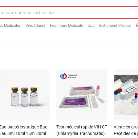
es Médicales
Vers l'Ouest
Fourniture Médicale
Ups
Instrument Médical
É
Eau bactériostatique Bac
Test médical rapide VIH CT
Vente en gr
Eau 3ml 10ml 15ml 30ml
(Chlamydia Trachomatis)
Peptides de 