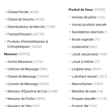
(35290)
Produit de Sexe
Chaise Percée
(4336)
Anneau de pénis
(145)
Chaise de Douche
(3835)
Autres produits sexuel
Déambulateur de Marche
(7338)
Bandelettes réactives
(
Fauteuil Roulant
(42770)
Boule vaginale
(77)
Produits d'Immobilisation &
Orthopédiques
(16260)
Godemiché
(882)
(42970)
Jouet sexuel anal
(1092
Masseur
Autres Masseurs
(1276)
Jouet à thème
(27)
Ceinture de Massage
(589)
Lingerie sexy
(4641)
Chaise de Massage
(14554)
Lubrifiant sexuel
(1621
Coussin de Massage
(2245)
Masturbateur
(1999)
Masseur d'Épaule & de Cou
(1398)
Meubles de sexe
(14)
Masseur de Poche
(5993)
Poupée sexuelle
(11135
Masseur de Tête
(687)
Produit SM
(766)