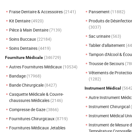
Fraise Dentaire & Accessoires
(2141)
Pansement
(11882)
Kit Dentaire
(4920)
Produits de Désinfectio
(3037)
Pièce à Main Dentaire
(7139)
Sac urinaire
(563)
Soins Buccaux
(22184)
Tablier d'allaitement
(44
Soins Dentaires
(4419)
Tampon d'Alcool & Écou
(346729)
Fourniture Médicale
Trousse de Secours
(78
Autres Fournitures Médicaux
(10534)
Vêtements de Protectio
Bandage
(17968)
(1282)
Bande Chirurgicale
(8427)
(564
Instrument Médical
Casquette Médicale & Couvre-
Autre Instrument Médic
chaussures Médicales
(2146)
Instrument Chirurgical
Compresse de Gaze
(3866)
Instrument Médical Uni
Fournitures Chirurgicaux
(8719)
Instrument de Mesure d
Fournitures Médicaux Jetables
Température Corporell