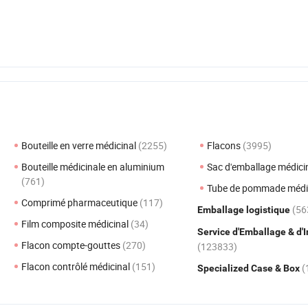
Bouteille en verre médicinal
(2255)
Flacons
(3995)
Bouteille médicinale en aluminium
Sac d'emballage médici
(761)
Tube de pommade médi
Comprimé pharmaceutique
(117)
(56
Emballage logistique
Film composite médicinal
(34)
Service d'Emballage & d'
Flacon compte-gouttes
(270)
(123833)
Flacon contrôlé médicinal
(151)
(
Specialized Case & Box