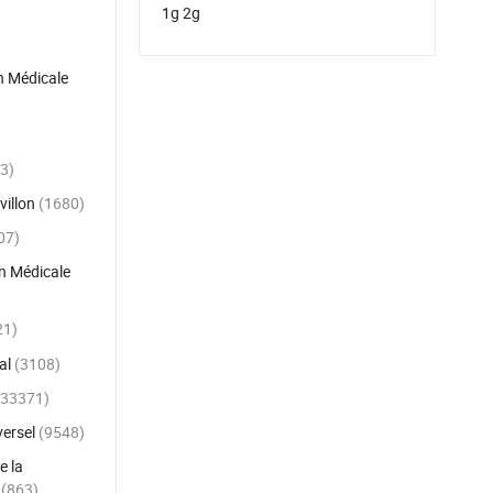
1g 2g
Prix d'usine recyclable logo
n Médicale
personnalisé 1g 2g emballage de
stylo vape jetable en huile de résine
de rosin vivant avec boîte en carton
rigide unique
3)
Emballage de stylo vape jetable à
villon
(1680)
huile de résine de rosin vivant sur
07)
mesure durable 1g 2g avec œuvre en
relief
n Médicale
2026 Dernier prix d'usine en gros
21)
stylo vape portable tout-en-un vide
sans fil avec boîte d'emballage
al
(3108)
personnalisée en papier
(33371)
Stylo vape jetable vide de haute
versel
(9548)
qualité avec atomiseur, emballage en
e la
boîte en carton rigide avec artwork
e
(863)