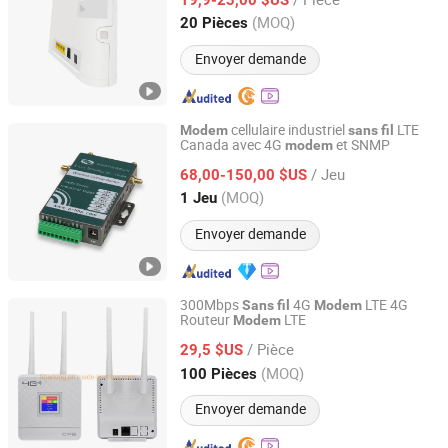
Guangdong, China
Depuis 2025
(MOQ)
20 Pièces
Envoyer demande
cellulaire industriel
LTE
Modem
sans
fil
Canada avec 4G
et SNMP
modem
Shenzhen E-Lins Communication Co., Limited
/ Jeu
68,00-150,00 $US
Guangdong, China
Depuis 2008
(MOQ)
1 Jeu
Envoyer demande
300Mbps
4G
LTE 4G
Sans
fil
Modem
Routeur
LTE
Modem
Hongking Communication Technology Shenzhen Co.,
Limited
/ Pièce
29,5 $US
(MOQ)
100 Pièces
Guangdong, China
Depuis 2010
Envoyer demande