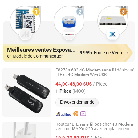
Meilleures ventes Exposants
9 999+ Force de Vente
en Module de Communication
E8278s-603 4G
débloqué
Modem
sans
fil
LTE et 4G
WiFi USB
Modem
TOB Technologies Co., Limited
/ Pièce
44,00-48,00 $US
Guangdong, China
Depuis 2023
(MOQ)
1 Pièce
Envoyer demande
Routeur LTE
pas cher 4G
sans
fil
Modem
version USA Xm220 avec emplacement
Shenzhen Shuotian Information Technology Co., Ltd.
pour carte SIM
/ Pièce
19,9-23,00 $US