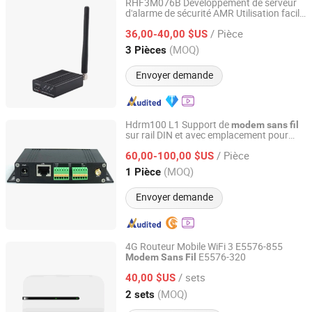
RHF3M076B Développement de serveur
d'alarme de sécurité AMR Utilisation facile
RisingHF Network(Shenzhen)Co., Ltd,
LoRaWAN
Modem
/ Pièce
36,00-40,00 $US
Guangdong, China
Depuis 2025
(MOQ)
3 Pièces
Envoyer demande
Hdrm100 L1 Support de
modem
sans
fil
sur rail DIN et avec emplacement pour
Shenzhen Ex-link Technology Co., Ltd.
carte SIM
/ Pièce
60,00-100,00 $US
Guangdong, China
Depuis 2017
(MOQ)
1 Pièce
Envoyer demande
4G Routeur Mobile WiFi 3 E5576-855
E5576-320
Modem
Sans
Fil
Beijing Zhonglian Yuanyang Technology Co., Ltd.
/ sets
40,00 $US
Beijing, China
Depuis 2024
(MOQ)
2 sets