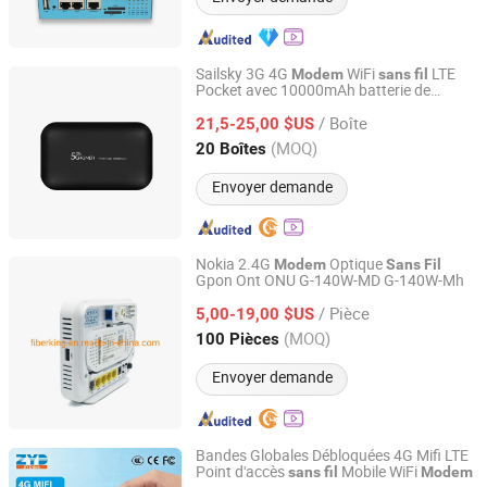
Sailsky 3G 4G
WiFi
LTE
Modem
sans
fil
Pocket avec 10000mAh batterie de
Shenzhen Shuotian Information Technology Co., Ltd.
banque d'alimentation
/ Boîte
21,5-25,00 $US
Guangdong, China
Depuis 2025
(MOQ)
20 Boîtes
Envoyer demande
Nokia 2.4G
Optique
Modem
Sans
Fil
Gpon Ont ONU G-140W-MD G-140W-Mh
Hongking Communication Technology Shenzhen Co.,
Limited
/ Pièce
5,00-19,00 $US
(MOQ)
100 Pièces
Guangdong, China
Depuis 2010
Envoyer demande
Bandes Globales Débloquées 4G Mifi LTE
Point d'accès
Mobile WiFi
sans
fil
Modem
ZYDlink (XiaMen) Information Technology Co., Ltd.