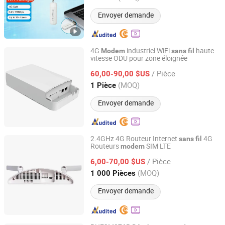
Envoyer demande
4G
industriel WiFi
haute
Modem
sans
fil
vitesse ODU pour zone éloignée
Shenzhen Ex-link Technology Co., Ltd.
/ Pièce
60,00-90,00 $US
Guangdong, China
Depuis 2017
(MOQ)
1 Pièce
Envoyer demande
2.4GHz 4G Routeur Internet
4G
sans
fil
Routeurs
SIM LTE
modem
Hubei Chenyu Photoelectric Technology Co., Ltd.
/ Pièce
6,00-70,00 $US
Hubei, China
Depuis 2022
(MOQ)
1 000 Pièces
Envoyer demande