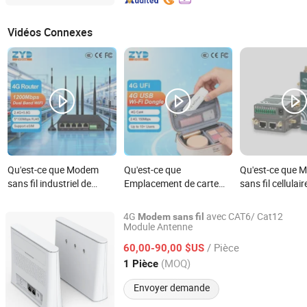
Vidéos Connexes
Qu'est-ce que Modem
Qu'est-ce que
Qu'est-ce que
sans fil industriel de
Emplacement de carte
sans fil cellulai
grade LTE avec ports
SIM Micro 4G Dispositif
série 4G 5G Ro
réseau multiples, pare-
modem WiFi USB sans fil
industriel rob
4G
avec CAT6/ Cat12
Modem
sans
fil
feu VPN à double bande
Ufi déverrouillé
WiFi 5G
Module Antenne
Shenzhen Ex-link Technology Co., Ltd.
personnalisable
/ Pièce
60,00-90,00 $US
1200Mbps réseau 4G
Guangdong, China
Depuis 2017
(MOQ)
1 Pièce
port série RS232/485
Envoyer demande