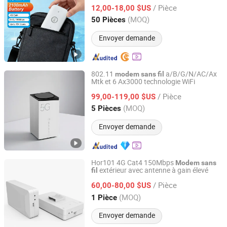
/ Pièce
12,00-18,00 $US
Fujian, China
Depuis 2026
(MOQ)
50 Pièces
Envoyer demande
802.11
a/B/G/N/AC/Ax
modem
sans
fil
Mtk et 6 Ax3000 technologie WiFi
Dongguan Jintaiyi Electronics Co., Ltd.
/ Pièce
99,00-119,00 $US
Guangdong, China
Depuis 2025
(MOQ)
5 Pièces
Envoyer demande
Hor101 4G Cat4 150Mbps
Modem
sans
extérieur avec antenne à gain élevé
fil
Shenzhen Ex-link Technology Co., Ltd.
/ Pièce
60,00-80,00 $US
Guangdong, China
Depuis 2017
(MOQ)
1 Pièce
Envoyer demande