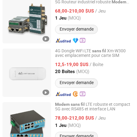
5G Routeur industriel robuste
Modem
Shenzhen E-Lins Communication Co., Limited
WiFi 5G
/ Jeu
68,00-210,00 $US
Guangdong, China
Depuis 2008
(MOQ)
1 Jeu
Envoyer demande
4G Dongle WiFi LTE
Xm-W300
sans
fil
avec emplacement pour carte SIM
Shenzhen Shuotian Information Technology Co., Ltd.
/ Boîte
12,5-19,00 $US
Guangdong, China
Depuis 2025
(MOQ)
20 Boîtes
Envoyer demande
LTE robuste et compact
Modem
sans
fil
5G avec RS485 et interface LAN
Shenzhen E-Lins Communication Co., Limited
/ Jeu
78,00-212,00 $US
Guangdong, China
Depuis 2008
(MOQ)
1 Jeu
Envoyer demande