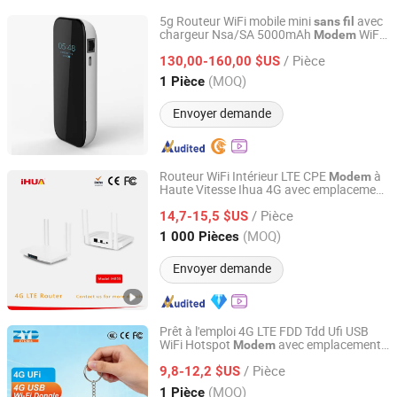
5g Routeur WiFi mobile mini
avec
sans
fil
chargeur Nsa/SA 5000mAh
WiFi
Modem
Shenzhen Ex-link Technology Co., Ltd.
mini
/ Pièce
130,00-160,00 $US
Guangdong, China
Depuis 2017
(MOQ)
1 Pièce
Envoyer demande
Routeur WiFi Intérieur LTE CPE
à
Modem
Haute Vitesse Ihua 4G avec emplacement
Yihua Communication (Huizhou) Co., Ltd.
pour carte SIM Point d'accès
sans
fil
/ Pièce
14,7-15,5 $US
Guangdong, China
Depuis 2025
(MOQ)
1 000 Pièces
Envoyer demande
Prêt à l'emploi 4G LTE FDD Tdd Ufi USB
WiFi Hotspot
avec emplacement
Modem
ZYDlink (XiaMen) Information Technology Co., Ltd.
pour carte SIM
/ Pièce
9,8-12,2 $US
Fujian, China
Depuis 2026
(MOQ)
1 Pièce