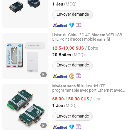
Guangdong, China
Depuis 2008
(MOQ)
1 Jeu
Envoyer demande
Usine de Chine 3G 4G
WiFi USB
Modem
LTE Point d'accès mobile
sans
fil
Shenzhen Shuotian Information Technology Co., Ltd.
/ Boîte
12,5-19,00 $US
Guangdong, China
Depuis 2025
(MOQ)
20 Boîtes
Envoyer demande
industriel LTE
Modem
sans
fil
programmable avec port Ethernet avec
Shenzhen E-Lins Communication Co., Limited
TR069 et support CLI
/ Jeu
68,00-150,00 $US
Guangdong, China
Depuis 2008
(MOQ)
1 Jeu
Envoyer demande