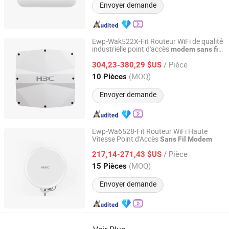
Envoyer demande
Ewp-Wak522X-Fit Routeur WiFi de qualité
industrielle point d'accès
modem
sans
fil
Guangzhou Samqing Trading Co., Ltd
haute puissance
/ Pièce
304,23-380,29 $US
Guangdong, China
Depuis 2022
(MOQ)
10 Pièces
Envoyer demande
Ewp-Wa6528-Fit Routeur WiFi Haute
Vitesse Point d'Accès
Sans
Fil
Modem
Guangzhou Samqing Trading Co., Ltd
/ Pièce
217,14-271,43 $US
Guangdong, China
Depuis 2022
(MOQ)
15 Pièces
Envoyer demande