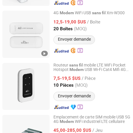
4G
WiFi USB
Xm-W300
Modem
sans
fil
Shenzhen Shuotian Information Technology Co., Ltd.
/ Boîte
12,5-19,00 $US
(MOQ)
20 Boîtes
Guangdong, China
Depuis 2025
Envoyer demande
Routeur
mobile LTE WiFi Pocket
sans
fil
Hotspot
USB Wi-Fi Cat4 Mifi 4G
Modem
Hangzhou Softel Optic Co., Ltd.
LTE
/ Pièce
7,5-19,5 $US
Zhejiang, China
Depuis 2009
(MOQ)
10 Pièces
Envoyer demande
Emplacement de carte SIM mobile USB 5G
4G
WiFi industriel LTE cellulaire
Modem
Shenzhen E-Lins Communication Co., Limited
/ Jeu
45,00-285,00 $US