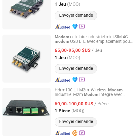
Guangdong, China
Depuis 2008
(MOQ)
1 Jeu
Envoyer demande
cellulaire industriel mini SIM 4G
Modem
USB LTE avec emplacement pour
modem
Shenzhen E-Lins Communication Co., Limited
carte SIM
/ Jeu
65,00-95,00 $US
Guangdong, China
Depuis 2008
(MOQ)
1 Jeu
Envoyer demande
Hdrm100 L1 M2m Wireless
Modem
Industriel M2m
Intégré avec
Modem
Shenzhen Ex-link Technology Co., Ltd.
Surveillance with Système Ne Plantant
/ Pièce
Jamais
60,00-100,00 $US
Guangdong, China
Depuis 2017
(MOQ)
1 Pièce
Envoyer demande