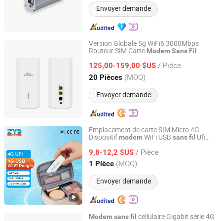
Envoyer demande
Version Globale 5g WiFi6 3000Mbps
Routeur SIM Carte
Modem
Sans
Fil
Shenzhen Shuotian Information Technology Co., Ltd.
Xm340
/ Pièce
125,00-159,00 $US
Guangdong, China
Depuis 2025
(MOQ)
20 Pièces
Envoyer demande
Emplacement de carte SIM Micro 4G
Dispositif
WiFi USB
Ufi
modem
sans
fil
ZYDlink (XiaMen) Information Technology Co., Ltd.
déverrouillé
/ Pièce
9,8-12,2 $US
Fujian, China
Depuis 2026
(MOQ)
1 Pièce
Envoyer demande
cellulaire Gigabit série 4G
Modem
sans
fil