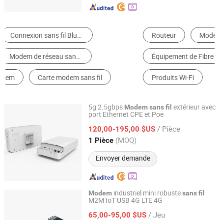
Routeur
Modem
Répétiteur
Équipement de Fibre Optique
Module de Communication
Produits Wi-Fi
5g 2.5gbps
extérieur avec
Modem
sans
fil
port Ethernet CPE et Poe
Shenzhen Ex-link Technology Co., Ltd.
/ Pièce
120,00-195,00 $US
Guangdong, China
Depuis 2017
(MOQ)
1 Pièce
Envoyer demande
industriel mini robuste
Modem
sans
fil
M2M IoT USB 4G LTE 4G
Shenzhen E-Lins Communication Co., Limited
/ Jeu
65,00-95,00 $US