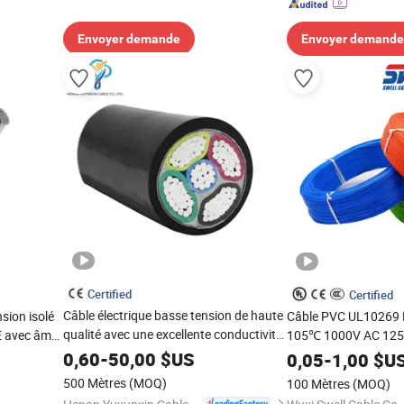
Envoyer demande
Envoyer demande
Certified
Certified
Câble électrique basse tension de haute
sion isolé
Câble PVC UL10269 
qualité avec une excellente conductivité,
PE avec âme
105℃ 1000V AC 125
gaine en PVC armé, cuivre flexible
 en
Électrique pour Câbl
0,60
-
50,00
$US
0,05
-
1,00
$U
d'Énergie
500 Mètres
(MOQ)
100 Mètres
(MOQ)