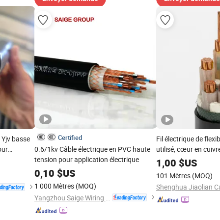
Certified
 Yjv basse
Fil électrique de flexi
our
0.6/1kv Câble électrique en PVC haute
utilisé, cœur en cuivr
 XLPE
tension pour application électrique
d'alimentation isolé 
1,00
$US
0,10
$US
101 Mètres
(MOQ)
1 000 Mètres
(MOQ)
Yangzhou Saige Wiring Technology Group Co., Ltd.