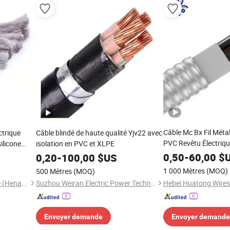
Câble Mc Bx Fil Métal
trique
Câble blindé de haute qualité Yjv22 avec
PVC Revêtu Électriq
ilicone
isolation en PVC et XLPE
Câblage Aluminium 1
la chaleur
0,50
-
60,00
$
0,20
-
100,00
$US
1 000 Mètres
(MOQ)
500 Mètres
(MOQ)
Chang'an International Trade (Henan) Co., Ltd.
Suzhou Weiran Electric Power Technology Co., Ltd.
Envoyer demande
Envoyer demande