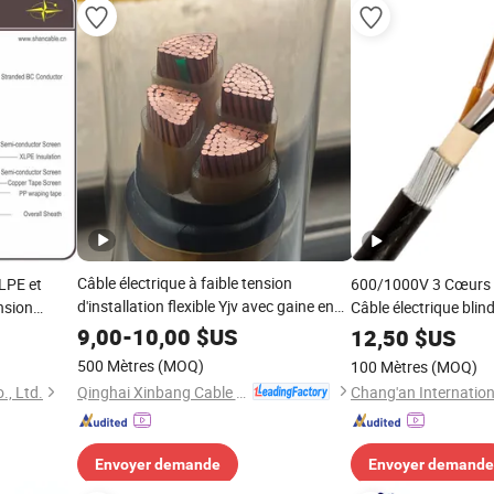
Câble électrique à faible tension
XLPE et
600/1000V 3 Cœurs
d'installation flexible Yjv avec gaine en
nsion
Câble électrique blin
PVC pour bâtiment, câble XLPE
v
basse tension en PV
9,00
-
10,00
$US
12,50
$US
500 Mètres
(MOQ)
100 Mètres
(MOQ)
Qinghai Xinbang Cable Co., Ltd.
, Ltd.
Envoyer demande
Envoyer demande