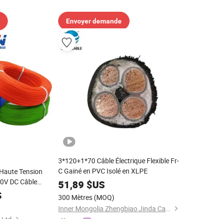
Envoyer demande
3*120+1*70 Câble Électrique Flexible Fr-
C Gainé en PVC Isolé en XLPE
Haute Tension
0V DC Câble
51,89
$US
e de Stockage
S
300 Mètres
(MOQ)
Inner Mongolia Zhengbiao Jinda Cable Co., Ltd.