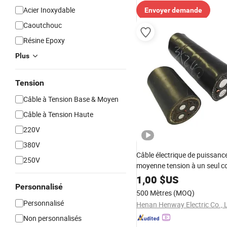
Acier Inoxydable
Envoyer demande
Caoutchouc
Résine Epoxy
Plus
Tension
Câble à Tension Base & Moyen
Câble à Tension Haute
220V
380V
Câble électrique de puissanc
250V
moyenne tension à un seul c
isolé en XLPE avec âme en cu
1,00
$US
Personnalisé
PVC Cu XLPE 19/33 (36) Kv
500 Mètres
(MOQ)
Personnalisé
Henan Henway Electric Co., 
Non personnalisés