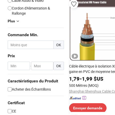
Câble Audio & Vidéo
Cordon d'Alimentation &
Rallonge
Plus
Commande Min.
OK
Prix
-
OK
Câble électrique à isolation 
gaine en PVC de moyenne te
Shanghai Shenghua 8.7/15k
1,79
-
1,99
$US
Caractéristiques du Produit
500 Mètres
(MOQ)
Acheter des Échantillons
Shanghai Shenghua Cable Co.
Certificat
Envoyer demande
CE