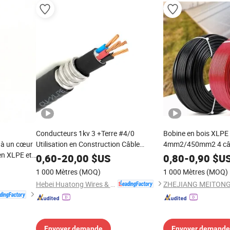
Conducteurs 1kv 3 +Terre #4/0
Bobine en bois XLPE
n à un cœur
Utilisation en Construction Câble
4mm2/450mm2 4 câb
en XLPE et
Électrique Blindé Gaine PVC Globale
4mm2
0,60
-
20,00
$US
0,80
-
0,90
$U
rain basse
Teck90 Puissance Électrique
1 000 Mètres
(MOQ)
1 000 Mètres
(MOQ)
Hebei Huatong Wires & Cables Group Co., Ltd.
Envoyer demande
Envoyer demande