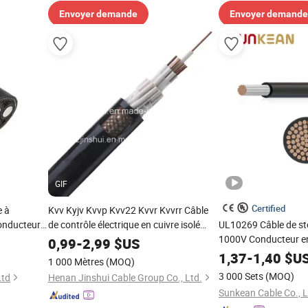
Envoyer demande
Envoyer demande
GIF
Certified
e à
Kvv Kyjv Kvvp Kvv22 Kvvr Kvvrr Câble
onducteur
de contrôle électrique en cuivre isolé
UL10269 Câble de st
ivre, Swa
PVC
1000V Conducteur en
0,99
-
2,99
$US
isolation en PVC AC
1,37
-
1,40
$U
1 000 Mètres
(MOQ)
3 000 Sets
(MOQ)
Ltd
Henan Jinshui Cable Group Co., Ltd.
Sunkean Cable Co., L