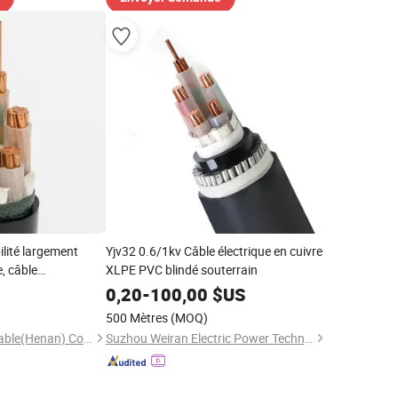
bilité largement
Yjv32 0.6/1kv Câble électrique en cuivre
e, câble
XLPE PVC blindé souterrain
en PVC
0,20
-
100,00
$US
500 Mètres
(MOQ)
Shenghua Jiaolian Cable(Henan) Co., Ltd.
Suzhou Weiran Electric Power Technology Co., Ltd.