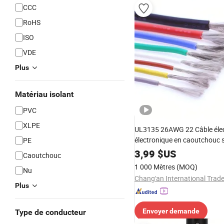
CCC
RoHS
ISO
VDE
Plus
Matériau isolant
PVC
XLPE
UL3135 26AWG 22 Câble élec
électronique en caoutchouc s
PE
souple PVC XLPE résistant à 
3,99
$US
Caoutchouc
AWG
1 000 Mètres
(MOQ)
Nu
Plus
Envoyer demande
Type de conducteur