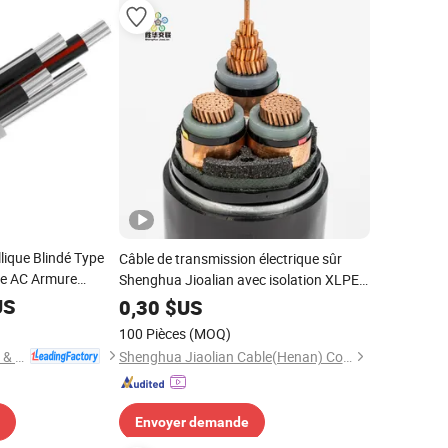
lique Blindé Type
Câble de transmission électrique sûr
ue AC Armure
Shenghua Jioalian avec isolation XLPE
2/2 Câble
et PVC
US
0,30
$US
100 Pièces
(MOQ)
Hebei Huatong Wires & Cables Group Co., Ltd.
Shenghua Jiaolian Cable(Henan) Co., Ltd.
Envoyer demande