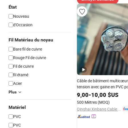
État
Nouveau
d'Occasion
Fil Matériau du noyau
Bare fil de cuivre
Rouge Fil de cuivre
Fil de cuivre
fil étamé
Câble de bâtiment multicœur
Acier
tension avec gaine en PVC p
Plus
installation électrique câble
9,00
-
10,00
$US
500 Mètres
(MOQ)
Matériel
Qinghai Xinbang Cable Co., Ltd.
PVC
PVC