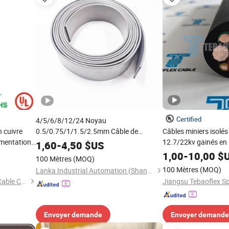
Certified
4/5/6/8/12/24 Noyau
 cuivre
0.5/0.75/1/1.5/2.5mm Câble de
Câbles miniers isolé
limentation
Traction Plat en PVC Tvvb Fvvb pour
12.7/22kv gainés en
1,60
-
4,50
$US
Élévateurs de Voyage de Grues de
1,00
-
10,00
$
100 Mètres
(MOQ)
Remorque Industrielles
100 Mètres
(MOQ)
Lanka Industrial Automation (Shanghai) Co., Ltd.
Nantong Hwatek Wires and Cable Co., Ltd.
Envoyer demande
Envoyer demande