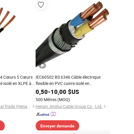
 4 Cœurs 5 Cœurs
IEC60502 BS 6346 Câble électrique
dé isolé en XLPE à
flexible en PVC cuivre isolé en
C
caoutchouc XLPE basse, moyenne et
0,50
-
10,00
$US
haute tension
500 Mètres
(MOQ)
Chang'an International Trade (Henan) Co., Ltd.
Henan Jinshui Cable Group Co., Ltd.
Envoyer demande