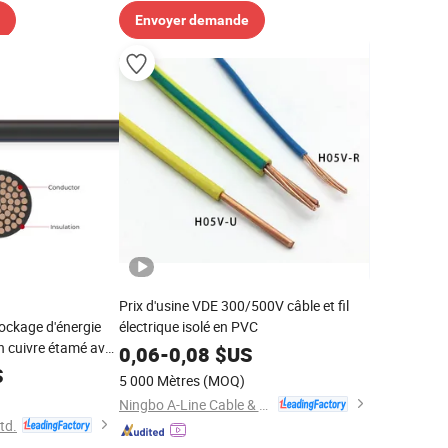
Envoyer demande
Prix d'usine VDE 300/500V câble et fil
ockage d'énergie
électrique isolé en PVC
 cuivre étamé avec
0,06
-
0,08
$US
S
5 000 Mètres
(MOQ)
Ningbo A-Line Cable & Wire Co., Ltd.
td.