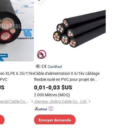
Certified
s en XLPE 6.35/11kv
Câble d'alimentation 0.6/1kv câblage
 PVC
flexible isolé en PVC pour projet de
construction en cuivre
US
0,01
-
0,03
$US
2 000 Mètres
(MOQ)
Jiangsu Tebaoflex Special Cable Co., Ltd
Jiangsu Jinling Cable Co., Ltd.
Envoyer demande