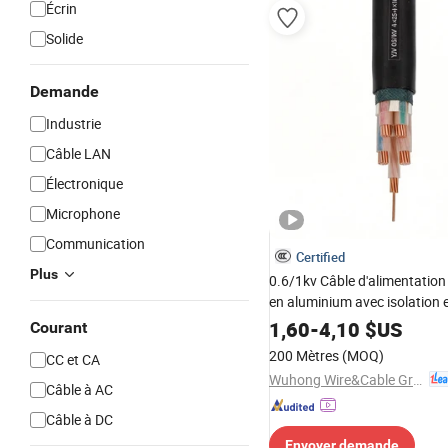
Écrin
Solide
Demande
Industrie
Câble LAN
Électronique
Microphone
Communication
Certified
Plus
0.6/1kv Câble d'alimentatio
en aluminium avec isolation 
PVC Yjv22 Chauffage souter
1,60
-
4,10
$US
Courant
tension
200 Mètres
(MOQ)
CC et CA
Wuhong Wire&Cable Group Co., Ltd.
Câble à AC
Câble à DC
Envoyer demande