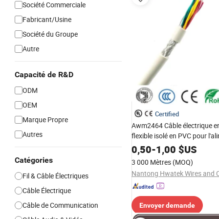
Société Commerciale
Fabricant/Usine
Société du Groupe
Autre
Capacité de R&D
ODM
OEM
Certified
Marque Propre
Awm2464 Câble électrique en
Autres
flexible isolé en PVC pour l'a
et le contrôle
0,50
-
1,00
$US
Catégories
3 000 Mètres
(MOQ)
Fil & Câble Électriques
Câble Électrique
Câble de Communication
Envoyer demande