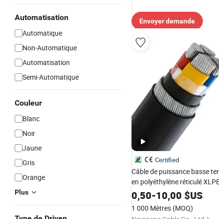
Automatisation
Envoyer demande
Automatique
Non-Automatique
Automatisation
Semi-Automatique
Couleur
Blanc
Noir
Jaune
Certified
Gris
Câble de puissance basse ten
Orange
en polyéthylène réticulé XL
en cuivre/aluminium et gaine
Plus
0,50
-
10,00
$US
polychlorure de vinyle/PVC
1 000 Mètres
(MOQ)
Type de Driven