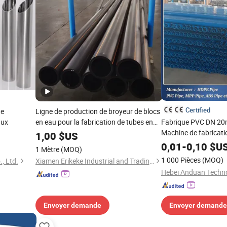
Certified
de
Ligne de production de broyeur de blocs
aux
en eau pour la fabrication de tubes en
Fabrique PVC DN 
HDPE, de tuyaux en mortier et de tubes
Machine de fabricati
1,00
$US
pour feux d'artifice
plastique par extrus
0,01
-
0,10
$U
1 Mètre
(MOQ)
1 000 Pièces
(MOQ)
., Ltd.
Xiamen Erikeke Industrial and Trading Co., Ltd.
Envoyer demande
Envoyer demande