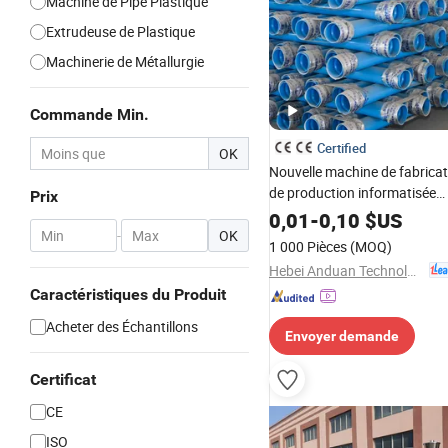
Machine de Pipe Plastique
Extrudeuse de Plastique
Machinerie de Métallurgie
Commande Min.
Certified
OK
Nouvelle machine de fabricat
de production informatisée
Prix
personnalisée pour les racc
0,01
-
0,10
$US
-
OK
1 000 Pièces
(MOQ)
Hebei Anduan Technology Industry Co., Ltd.
Caractéristiques du Produit
Acheter des Échantillons
Envoyer demande
Certificat
CE
ISO