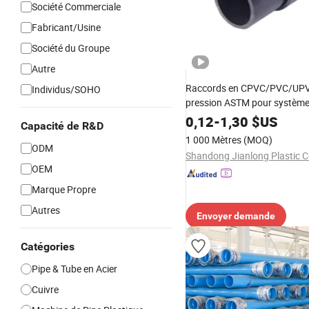
Société Commerciale
Fabricant/Usine
Société du Groupe
Autre
Raccords en CPVC/PVC/UPV
Individus/SOHO
pression ASTM pour système
industriels Produits de plomb
0,12
-
1,30
$US
Capacité de R&D
premium Machine de fabricat
1 000 Mètres
(MOQ)
tuyaux en PVC
ODM
Shandong Jianlong Plastic Co
OEM
Marque Propre
Autres
Envoyer demande
Catégories
Pipe & Tube en Acier
Cuivre