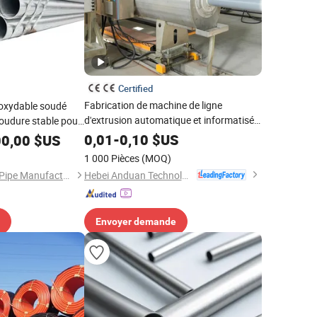
Certified
Fabrication de machine de ligne
noxydable soudé
d'extrusion automatique et informatisée
soudure stable pour
pour la fabrication de tuyaux en eau
bles et les
0,01
-
0,10
$US
00,00
$US
ration de bâtiments
1 000 Pièces
(MOQ)
Hebei Anduan Technology Industry Co., Ltd.
Liaocheng Mingxing Pipe Manufacturing Co., Ltd.
Envoyer demande