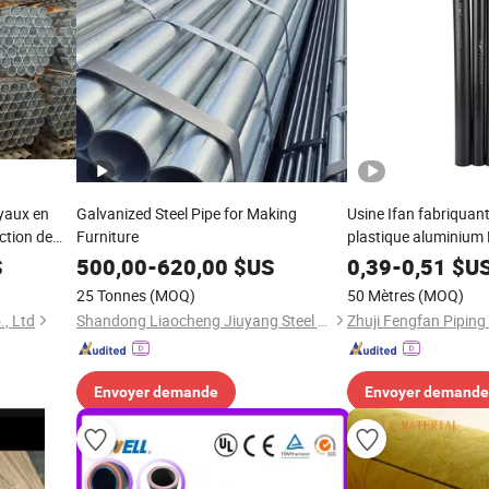
uyaux en
Galvanized Steel Pipe for Making
Usine Ifan fabriquan
ction de
Furniture
plastique aluminium
qualité 20mm-63mm 
S
500,00
-
620,00
$US
0,39
-
0,51
$U
plomberie PPR pour
25 Tonnes
(MOQ)
50 Mètres
(MOQ)
l'approvisionnement
., Ltd
Shandong Liaocheng Jiuyang Steel Pipe Manufacturing Co., Ltd
Zhuji Fengfan Piping 
PPR noir
Envoyer demande
Envoyer demande