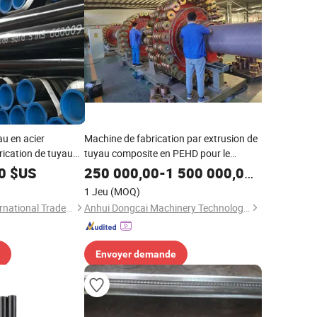
u en acier
Machine de fabrication par extrusion de
rication de tuyau
tuyau composite en PEHD pour le
uterraine Tuyau en
transport de pétrole
0
$US
250 000,00
-
1 500 000,00
$US
aisseur tuyau en
1 Jeu
(MOQ)
Tianjin New Yion International Trade Co., Ltd.
Anhui Dongcai Machinery Technology Co., Ltd.
Envoyer demande