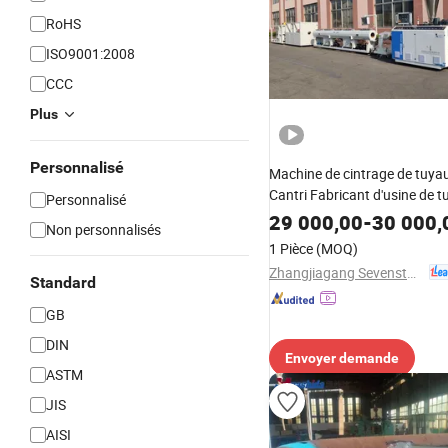
RoHS
ISO9001:2008
CCC
Plus
Personnalisé
Machine de cintrage de tuyau
Cantri Fabricant d'usine de 
Personnalisé
PVC en Chine, Usine de fabri
29 000,00
-
30 000,
Non personnalisés
tuyaux en PVC pour hydropo
1 Pièce
(MOQ)
Zhangjiagang Sevenstars Machinery Co., Ltd.
Standard
GB
DIN
Envoyer demande
ASTM
JIS
AISI