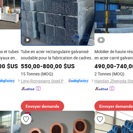
x et tubes
Tube en acier rectangulaire galvanisé
Mobilier de haute rés
tuyaux en
soudable pour la fabrication de cadres
en acier carré galvan
cation de
en métal
00
$US
550,00
-
800,00
$US
490,00
-
740,0
nie
15 Tonnes
(MOQ)
2 Tonnes
(MOQ)
Linyi Rongxiang Steel Pipe Co., Ltd.
Envoyer demande
Envoyer demande