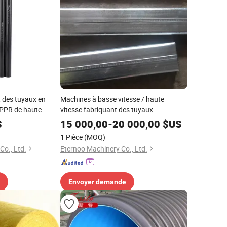
t des tuyaux en
Machines à basse vitesse / haute
 PPR de haute
vitesse fabriquant des tuyaux
Matériaux de
S
15 000,00
-
20 000,00
$US
1 Pièce
(MOQ)
 en eau Pn25 Tuyau
Co., Ltd.
Eternoo Machinery Co., Ltd.
Envoyer demande