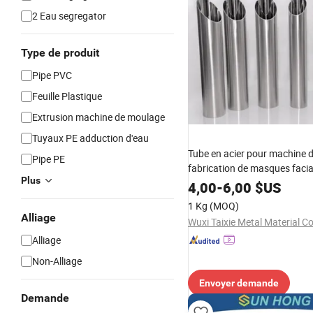
2 Eau segregator
Type de produit
Pipe PVC
Feuille Plastique
Extrusion machine de moulage
Tuyaux PE adduction d'eau
Tube en acier pour machine 
Pipe PE
fabrication de masques faci
Plus
4,00
-
6,00
$US
1 Kg
(MOQ)
Alliage
Wuxi Taixie Metal Material Co
Alliage
Non-Alliage
Envoyer demande
Demande