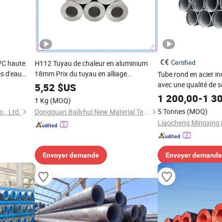
Certified
C haute
H112 Tuyau de chaleur en aluminium
s d'eau
18mm Prix du tuyau en alliage
Tube rond en acier i
erie
d'aluminium extrudé rond pour la
avec une qualité de 
5,52
$US
ion de
fabrication de meubles
la fabrication de meu
1 200,00
-
1 3
1 Kg
(MOQ)
applications de déco
5 Tonnes
(MOQ)
., Ltd.
Dongguan Bailvhui New Material Technology Co., Ltd.
Envoyer demande
Envoyer demande