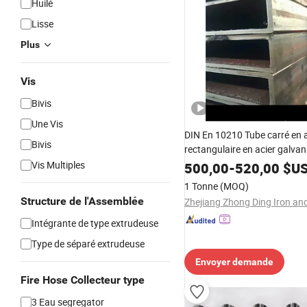
Huilé
Lisse
Plus
Vis
Bivis
Une Vis
DIN En 10210 Tube carré en a
Bivis
rectangulaire en acier galvan
fabrication de machine
Vis Multiples
500,00
-
520,00
$U
1 Tonne
(MOQ)
Structure de l'Assemblée
Intégrante de type extrudeuse
Type de séparé extrudeuse
Envoyer demande
Fire Hose Collecteur type
3 Eau segregator