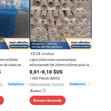
Certified
20mm-630mm
Ligne d'extrusion automatique
on de tubes en
informatisée DN 20mm-630mm pour la
ion avec CE
fabrication de tuyaux d'alimentation en
S
0,01
-
0,10
$US
eau avec un bon service
1 000 Pièces
(MOQ)
Hebei Anduan Technology Industry Co., Ltd.
Hebei Anduan Technology Industry Co., Ltd.
Envoyer demande