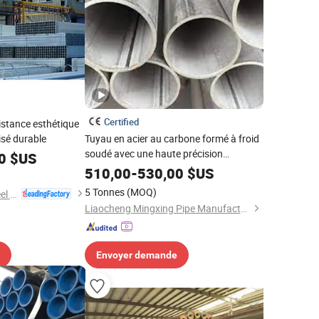
Certified
istance esthétique
isé durable
Tuyau en acier au carbone formé à froid
soudé avec une haute précision
0
$US
dimensionnelle pour la fabrication de
510,00
-
530,00
$US
pièces et d'équipements de précision
5 Tonnes
(MOQ)
Handan Zhengda Steel Pipe Group Co., Ltd
Liaocheng Mingxing Pipe Manufacturing Co., Ltd.
Envoyer demande