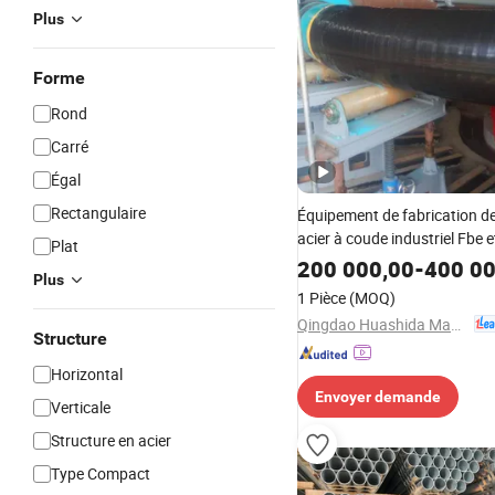
Plus
Forme
Rond
Carré
Égal
Rectangulaire
Équipement de fabrication d
acier à coude industriel Fbe e
Plat
revêtement
200 000,00
-
400 00
Plus
1 Pièce
(MOQ)
Qingdao Huashida Machinery Co., Ltd.
Structure
Horizontal
Envoyer demande
Verticale
Structure en acier
Type Compact