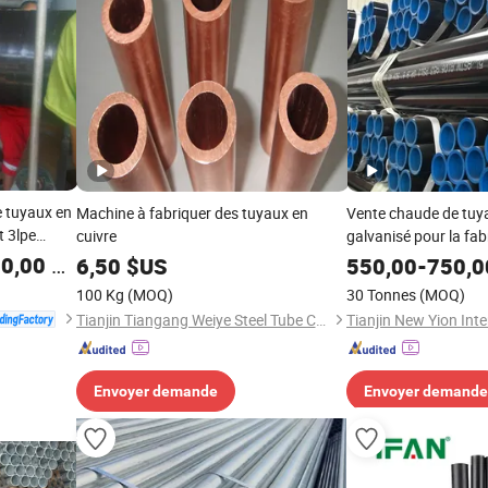
e tuyaux en
Machine à fabriquer des tuyaux en
Vente chaude de tuya
t 3lpe
cuivre
galvanisé pour la fab
en acier pour eau so
0,00
$US
6,50
$US
550,00
-
750,0
acier Sch 80 2mm Ép
100 Kg
(MOQ)
30 Tonnes
(MOQ)
acier
Tianjin Tiangang Weiye Steel Tube Co., Ltd.
Envoyer demande
Envoyer demande