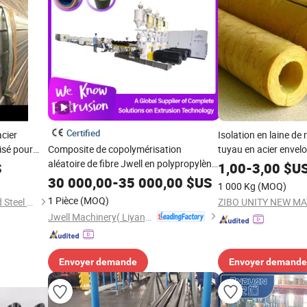
Certified
cier
Isolation en laine de
isé pour
Composite de copolymérisation
tuyau en acier enve
aléatoire de fibre Jwell en polypropylène
de fabrication d'isol
S
1,00
-
3,00
$U
(PP-R) pour le transport d'eau chaude et
la fourniture de vape
30 000,00
-
35 000,00
$US
1 000 Kg
(MOQ)
froide, tube de conduit en plastique
1 Pièce
(MOQ)
Zhejiang Zhong Ding Iron and Steel Co., Ltd.
ZIBO UNITY NEW MAT
PVC|HDPE|PE|PP|PPR pour la
Jwell Machinery( Liyang)Co., Ltd.
fabrication de tuyaux de jardin
Envoyer demande
Envoyer demande