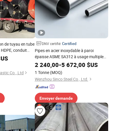
Certified
on de tuyau en tube
DNV certifié
e HDPE, conduit
Pipes en acier inoxydable à paroi
de tuyaux,
épaisse ASME SA312 à usage multiple
US
57X3 pour la fabrication de silencieux
2 240,00
-
5 672,00
$US
1 Tonne
(MOQ)
stic Co., Ltd
Wenzhou Sinco Steel Co., Ltd.
Envoyer demande