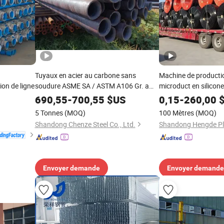
Tuyaux en acier au carbone sans
Machine de producti
ion de ligne
soudure ASME SA / ASTM A106 Gr. a
microduct en silicon
pour services à haute température pour
microduct, ensemble 
690,55
-
700,55
$US
0,15
-
260,00
$
ords en PVC
la fabrication de tuyaux galvanisés
extrusion
5 Tonnes
(MOQ)
100 Mètres
(MOQ)
Shandong Chenze Steel Co., Ltd.
Shandong Hengde Pla
Envoyer demande
Envoyer demande