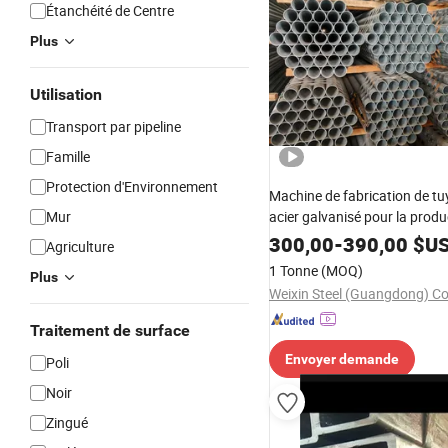
Étanchéité de Centre
Plus
Utilisation
Transport par pipeline
Famille
Protection d'Environnement
Machine de fabrication de t
Mur
acier galvanisé pour la produ
tubes ronds et carrés
300,00
-
390,00
$U
Agriculture
1 Tonne
(MOQ)
Plus
Weixin Steel (Guangdong) Co
Traitement de surface
Envoyer demande
Poli
Noir
Zingué