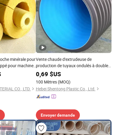
 roche minérale pour
Vente chaude d'extrudeuse de
loppé pour machine
production de tuyaux ondulés à double
ation thermique pour
paroi en PE, PP, HDPE et PPR
S
0,69
$US
ur
100 Mètres
(MOQ)
ERIAL CO., LTD.
Hebei Shentong Plastic Co., Ltd.
Envoyer demande