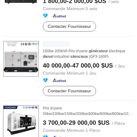
1 800,00-2 000,00 $US
/ sets
Commande Minimum:
5 sets
Contacter Fournisseur
160kw 200kVA Prix d'usine
générateur
électrique
diesel
industriel
silencieux
(GF3-160P)
40 000,00-47 000,00 $US
/ Jeu
Commande Minimum:
1 Jeu
Contacter Fournisseur
Prix d'usine
50kw/100kw/150kw/200kw/400kw/600kw/800kw/1000k
Générateur
diesel
silencieux
...
3 700,00-29 000,00 $US
/ Pièce
Commande Minimum:
1 Pièce