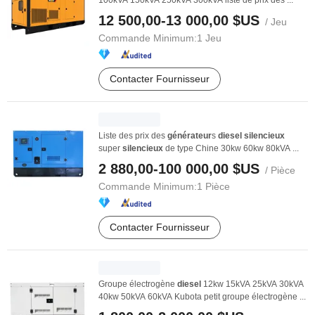
100kVA 150kVA 250kVA 300kVA liste de prix des ...
12 500,00-13 000,00 $US
/ Jeu
Commande Minimum:
1 Jeu
Contacter Fournisseur
Liste des prix des
générateur
s
diesel
silencieux
super
silencieux
de type Chine 30kw 60kw 80kVA ...
2 880,00-100 000,00 $US
/ Pièce
Commande Minimum:
1 Pièce
Contacter Fournisseur
Groupe électrogène
diesel
12kw 15kVA 25kVA 30kVA
40kw 50kVA 60kVA Kubota petit groupe électrogène ...