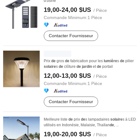
d'usine
19,00-24,00 $US
/ Pièce
Commande Minimum:
1 Pièce
Contacter Fournisseur
Prix
de
gros
de
fabrication pour les
lumière
s
de
pilier
solaire
s
de
clôture
de
jardin
et
de
portail
12,00-13,00 $US
/ Pièce
Commande Minimum:
1 Pièce
Contacter Fournisseur
Meilleure liste
de
prix
de
s lampadaires
solaire
s à LED
utilisés en Indonésie, Malaisie, Thaïlan
de
, ...
19,00-20,00 $US
/ Pièce