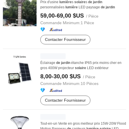
Prix d'usine
lumière
s
solaire
s
de
jardin
personnalisées
lumière
LED paysage
de
jardin
59,00-69,00 $US
/ Pièce
Commande Minimum:
1 Pièce
Contacter Fournisseur
Éclairage
de
jardin
étanche IP65 prix moins cher en
gros 400W projecteur
solaire
LED extérieur
8,00-30,00 $US
/ Pièce
Commande Minimum:
10 Pièces
Contacter Fournisseur
Tout-en-un Vente en gros meilleur prix 15W-20W Flood
Motion Panneau
de
capteurs
lumière
solaire
LED ...