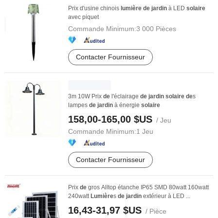
Prix d'usine chinois
lumière
de
jardin
à LED
solaire
avec piquet
Commande Minimum:
3 000 Pièces
Contacter Fournisseur
3m 10W Prix
de
l'éclairage
de
jardin
solaire
de
s
lampes
de
jardin
à énergie
solaire
158,00-165,00 $US
/ Jeu
Commande Minimum:
1 Jeu
Contacter Fournisseur
Prix
de
gros Alltop étanche IP65 SMD 80watt 160watt
240watt
Lumière
s
de
jardin
extérieur à LED ...
16,43-31,97 $US
/ Pièce