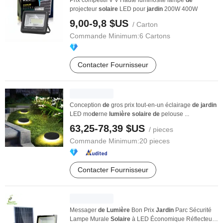
Prix compétitif V V Haute luminosité lampe
de
projecteur
solaire
LED pour
jardin
200W 400W
9,00-9,8 $US
/ Carton
Commande Minimum:
6 Cartons
Contacter Fournisseur
Conception
de
gros prix tout-en-un éclairage
de
jardin
LED mo
de
rne
lumière
solaire
de
pelouse ...
63,25-78,39 $US
/ pieces
Commande Minimum:
20 pieces
Contacter Fournisseur
Messager
de
Lumière
Bon Prix
Jardin
Parc Sécurité
Lampe Murale
Solaire
à LED Économique Réflecteur