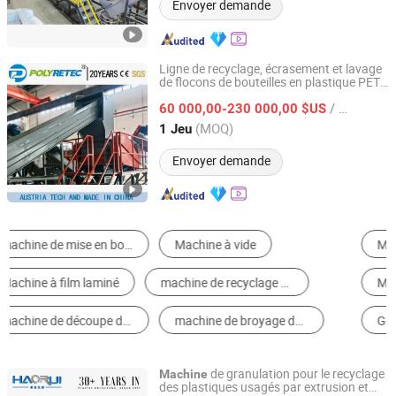
Envoyer demande
Ligne de recyclage, écrasement et lavage
de flocons de bouteilles en plastique PET
Suzhou Polytec Machine Co., Ltd.
HDPE, tambour, palette, morceaux de
/ Jeu
caoutchouc, tuyau PVC, LDPE, LLDPE, PP,
60 000,00-230 000,00 $US
film PE, sac tissé jumbo
Jiangsu, China
Depuis 2022
(MOQ)
1 Jeu
Envoyer demande
Machine de Recyclage de Plastique
Broyeur de Plastique
Machine de Recyclage de Métal
Machine de Recyclage de Caoutchouc
Granulateur de Plastique
Autre Machinerie Textile
de granulation pour le recyclage
Machine
des plastiques usagés par extrusion et
Baoding Haorui Machinery Manufacturing Co., Ltd