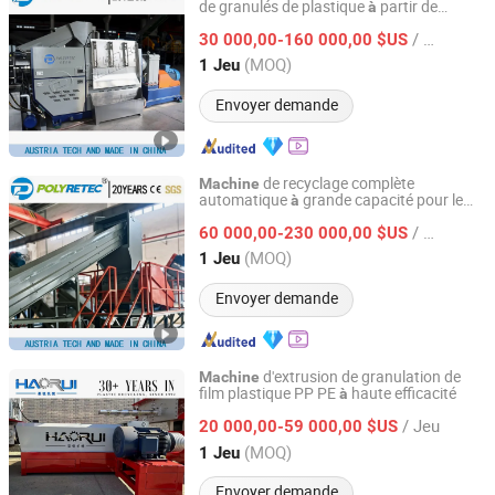
de granulés de plastique
partir de
à
Suzhou Polytec Machine Co., Ltd.
plastiques, sacs en raffia,
déchets
/ Jeu
granulés de PET, PP, PE, LDPE, prix
30 000,00-160 000,00 $US
Jiangsu, China
Depuis 2022
(MOQ)
1 Jeu
Envoyer demande
de recyclage complète
Machine
automatique
grande capacité pour le
à
Suzhou Polytec Machine Co., Ltd.
broyage, le concassage, le lavage, le
/ Jeu
séchage des films plastiques, sacs,
60 000,00-230 000,00 $US
bouteilles, canettes, seaux et pots d'huile
Jiangsu, China
Depuis 2022
(MOQ)
1 Jeu
Envoyer demande
d'extrusion de granulation de
Machine
film plastique PP PE
haute efficacité
à
Baoding Haorui Machinery Manufacturing Co., Ltd
/ Jeu
20 000,00-59 000,00 $US
Hebei, China
Depuis 2023
(MOQ)
1 Jeu
Envoyer demande