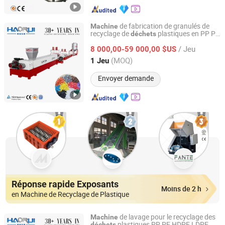
de fabrication de granulés de
Machine
recyclage de
plastiques en PP PE
déchets
Baoding Haorui Machinery Manufacturing Co., Ltd
LDPE de petite capacité
/ Jeu
8 000,00-59 000,00 $US
Hebei, China
Depuis 2023
(MOQ)
1 Jeu
Envoyer demande
Réponse rapide Exposants
Moins de 2 h
en Machine de Recyclage de Plastique
de lavage pour le recyclage des
Machine
plastiques PP PE HDPE LDPE
déchets