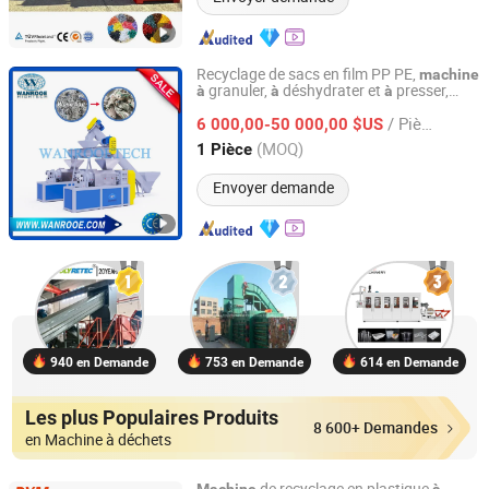
Recyclage de sacs en film PP PE,
machine
granuler,
déshydrater et
presser,
à
à
à
Wanrooe Machinery Co., Ltd.
fabriquée par une usine chinoise
/ Pièce
6 000,00-50 000,00 $US
Jiangsu, China
Depuis 2013
(MOQ)
1 Pièce
Envoyer demande
940 en Demande
753 en Demande
614 en Demande
Les plus Populaires Produits
8 600+ Demandes
en Machine à déchets