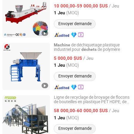
pelletisation
/ Jeu
10 000,00-59 000,00 $US
Hebei, China
Depuis 2023
(MOQ)
1 Jeu
Envoyer demande
de déchiquetage plastique
Machine
industriel pour
de polymère
déchets
Maanshan Xinye Machinery Tool Co., Ltd.
/ Jeu
5 000,00 $US
Anhui, China
Depuis 2025
(MOQ)
1 Jeu
Envoyer demande
Ligne de recyclage de broyage de flocons
de bouteilles en plastique PET HDPE, de
Jiangsu Mooge Machine Co., Ltd.
palettes en caoutchouc, de tuyaux en
/ Jeu
PVC, de LDPE, LLDPE, PP, film PE, sacs
58 000,00-60 000,00 $US
tissés jumbo
Jiangsu, China
Depuis 2008
(MOQ)
1 Jeu
Envoyer demande