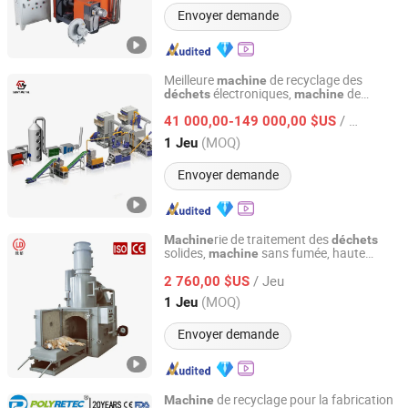
Envoyer demande
Meilleure
de recyclage des
machine
électroniques,
de
déchets
machine
HENAN SUNY METAL MACHINERY EQUIPMENT CO., LTD
séparation des cartes de circuits
/ Jeu
imprimés,
de recyclage des
41 000,00-149 000,00 $US
machine
cartes mères
Henan, China
Depuis 2025
(MOQ)
1 Jeu
Envoyer demande
rie de traitement des
Machine
déchets
solides,
sans fumée, haute
machine
Shandong Lvdu Environmental Equipment Co., Ltd
température, animaux morts,
de
déchets
/ Jeu
compagnie
2 760,00 $US
Shandong, China
Depuis 2023
(MOQ)
1 Jeu
Envoyer demande
de recyclage pour la fabrication
Machine