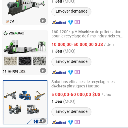
Jiangsu, China
Depuis 2008
(MOQ)
1 Jeu
Envoyer demande
160-1200kg/H
de pelletisation
Machine
pour le recyclage de films industriels en
Suzhou Aceretech Machinery Co., Ltd.
plastique PP/PE et de bouteilles en PET,
/ Jeu
économique
10 000,00-50 000,00 $US
Jiangsu, China
Depuis 2016
(MOQ)
1 Jeu
Envoyer demande
Solutions efficaces de recyclage des
plastiques Huatao
déchets
Shijiazhuang Huatao Import and Export Trade Co., Ltd
/ Jeu
5 000,00-50 000,00 $US
Hebei, China
Depuis 2020
(MOQ)
1 Jeu
Envoyer demande