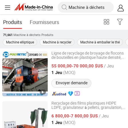
Produits
Fournisseurs
Machine à déchets
Produits
71,661
Machine elliptique
Machine à recycler
Machine à emballer le thé
Ligne de recyclage de broyage de flocons
de bouteilles en plastique haute densité,
Suzhou Polytec Machine Co., Ltd.
de tuyaux, de sacs tissés jumbo, de film,
/ Jeu
de polyéthylène, de polypropylène, de
55 000,00-70 000,00 $US
polyéthylène basse densité et linéaire,
Jiangsu, China
Depuis 2022
(MOQ)
1 Jeu
de lavage et de granulation
machine
Envoyer demande
Recyclage des films plastiques HDPE
LDPE, granulateur
pellets, granulation,
à
Dongguan Shunxiang Plastic Machinery Co., Ltd.
flocons, écrasement, lavage, pressage,
/ Jeu
de déchiquetage
6 800,00-7 800,00 $US
machine
Guangdong, China
Depuis 2023
(MOQ)
1 Jeu