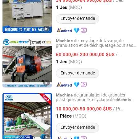
avec Système de Contrôle PLC
34 998,00-64 998,00 $US
Machine
Générateur de Vapeur Système de Pesée
(MOQ)
1 Jeu
Shandong, China
Depuis 2024
Envoyer demande
de recyclage de lavage, de
Machine
granulation et de déchiquetage pour sacs
Suzhou Polytec Machine Co., Ltd.
en film plastique souple, bouteilles et
/ Jeu
canettes en PP, PE, LDPE
haute
60 000,00-230 000,00 $US
à
capacité
Jiangsu, China
Depuis 2022
(MOQ)
1 Jeu
Envoyer demande
de granulation de granulés
Machine
plastiques pour le recyclage de
déchets
Wanrooe Machinery Co., Ltd.
de flocons PP/PE/HDPE LDPE, films
/ Pièce
agricoles, sacs en raffia tissés, sacs de
10 000,00-50 000,00 $US
ciment et de shopping
Jiangsu, China
Depuis 2013
(MOQ)
1 Pièce
Envoyer demande