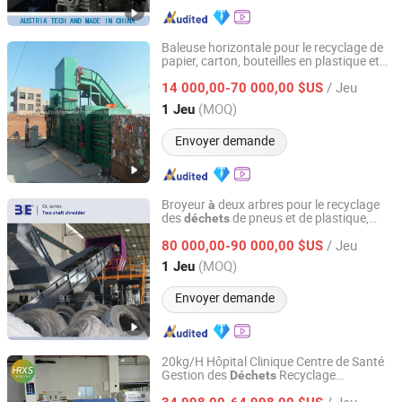
Baleuse horizontale pour le recyclage de
papier, carton, bouteilles en plastique et
Jiangyin Dinghua Environmental Protection Technology
de mousse
déchets
Co., Ltd.
/ Jeu
14 000,00-70 000,00 $US
(MOQ)
1 Jeu
Jiangsu, China
Depuis 2020
Envoyer demande
Broyeur
deux arbres pour le recyclage
à
des
de pneus et de plastique,
déchets
Guangzhou 3E Machinery Co., Ltd.
de broyage de granulés de
machine
/ Jeu
caoutchouc, équipement de ligne de
80 000,00-90 000,00 $US
recyclage des pneus /
de
machine
Guangdong, China
Depuis 2006
(MOQ)
1 Jeu
recyclage des pneus
Envoyer demande
20kg/H Hôpital Clinique Centre de Santé
Gestion des
Recyclage
Déchets
Weifang Hairui Xinsheng Environmental Protection
Traitement Élimination Stérilisation
Equipment Manufacturing Co., Ltd.
/ Jeu