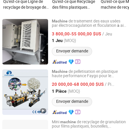
Qu'est-ce que Ligne de
Qu'est-ce que Recyclage
Qu'est-ce que M
recyclage de broyage de
des films plastiques
machine de rec
flocons de bouteilles en
HDPE LDPE, granulateur
déchets électro
plastique haute densité,
à pellets, granulation,
machine de sép
de traitement des eaux usées
Machine
de tuyaux, de sacs tissés
flocons, écrasement,
des cartes de ci
par électrocoagulation et floculation
air
à
Qingdao EVU Environmental And Engineering Equipment
dissous électrique
jumbo, de film, de
lavage, pressage,
imprimés, mach
Co., Ltd.
/ Jeu
3 800,00-55 000,00 $US
polyéthylène, de
machine de déchiquetage
recyclage des c
(MOQ)
1 Jeu
polypropylène, de
mères
Shandong, China
Depuis 2020
polyéthylène basse
Envoyer demande
densité et linéaire,
machine de lavage et de
granulation
de pelletisation en plastique
Machine
haute performance Faygo pour le
Jiangsu Faygo Union Machinery Co., Ltd.
recyclage des flocons de bouteilles en PET
/ Pièce
et HDPE, des granulés de caoutchouc, des
20 000,00-68 000,00 $US
morceaux de PVC, des tuyaux, et des
Jiangsu, China
Depuis 2008
(MOQ)
1 Pièce
films en PP et PE. Prix du granulateur de
recyclage
Envoyer demande
Mini
de recyclage de granulation
machine
pour films plastiques, bouteilles,
Zhejiang Pinbo Plastic Machinery Co., Ltd.