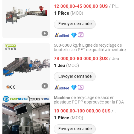
refroidissement, pellets en HDPE, ABS,
/ Pièce
LDPE, PE, EPS, PP
vendre
12 000,00-45 000,00 $US
à
Zhejiang, China
Depuis 2009
(MOQ)
1 Pièce
Envoyer demande
500-6000 kg/h Ligne de recyclage de
bouteilles en PET de qualité alimentaire,
Jiangsu Mooge Machine Co., Ltd.
comprenant le broyage et le lavage des
/ Jeu
78 000,00-80 000,00 $US
déchets
Jiangsu, China
Depuis 2008
(MOQ)
1 Jeu
Envoyer demande
de recyclage de sacs en
Machine
plastique PE PP approuvée par la FDA
Suzhou Polytec Machine Co., Ltd.
/ Pièce
10 000,00-100 000,00 $US
Jiangsu, China
Depuis 2022
(MOQ)
1 Pièce
Envoyer demande