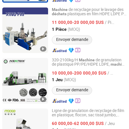
de recyclage pour le lavage des
Machine
plastiques en film HDPE LDPE PP
déchets
Wenzhou Xingpai Machinery Co., Ltd.
Nylon, prix du granulateur
/ Pièce
11 000,00-20 000,00 $US
Zhejiang, China
Depuis 2021
(MOQ)
1 Pièce
Envoyer demande
320-2100kg/H
de granulation
Machine
de plastique PP/PE/HDPE LDPE,
machine
Suzhou Aceretech Machinery Co., Ltd.
de recyclage des
plastiques, PET
déchets
/ Jeu
avec certificat FDA
10 000,00-200 000,00 $US
Jiangsu, China
Depuis 2016
(MOQ)
1 Jeu
Envoyer demande
Ligne de granulation de recyclage de film
en plastique, flocon, sac tissé jumbo,
Jiangsu Mooge Machine Co., Ltd.
usine de pelletisation pour
déchets
/ Jeu
PP/PE/LDPE HDPE
60 000,00-62 000,00 $US
BOPP/PA/PVC/ABS/PS/PC/EPE/EPS/PET