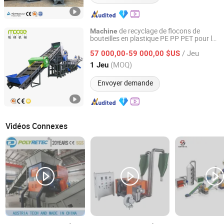
de recyclage de flocons de
Machine
bouteilles en plastique PE PP PET pour la
Jiangsu Mooge Machine Co., Ltd.
fabrication de films agricoles et de sacs
/ Jeu
tissés jumbo, écrasement et lavage
57 000,00-59 000,00 $US
Jiangsu, China
Depuis 2008
(MOQ)
1 Jeu
Envoyer demande
Vidéos Connexes