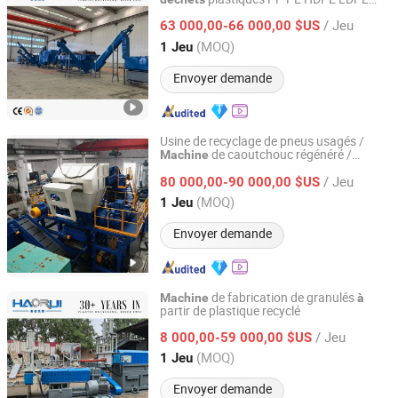
Baoding Haorui Machinery Manufacturing Co., Ltd
bouteilles et films
/ Jeu
63 000,00-66 000,00 $US
Hebei, China
Depuis 2023
(MOQ)
1 Jeu
Envoyer demande
Usine de recyclage de pneus usagés /
de caoutchouc régénéré /
Machine
Guangzhou 3E Machinery Co., Ltd.
de recyclage de pneus
Machine
/ Jeu
80 000,00-90 000,00 $US
Guangdong, China
Depuis 2006
(MOQ)
1 Jeu
Envoyer demande
de fabrication de granulés
Machine
à
partir de plastique recyclé
Baoding Haorui Machinery Manufacturing Co., Ltd
/ Jeu
8 000,00-59 000,00 $US
Hebei, China
Depuis 2023
(MOQ)
1 Jeu
Envoyer demande