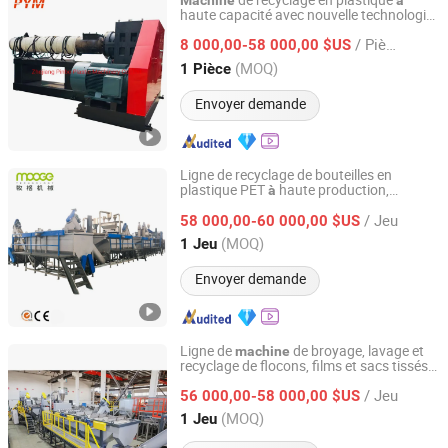
de recyclage en plastique
Machine
à
haute capacité avec nouvelle technologie,
Zhejiang Pinbo Plastic Machinery Co., Ltd.
granulateur de granulés,
pour
machine
/ Pièce
plastiques
8 000,00-58 000,00 $US
déchets
Zhejiang, China
Depuis 2009
(MOQ)
1 Pièce
Envoyer demande
Ligne de recyclage de bouteilles en
plastique PET
haute production,
à
Jiangsu Mooge Machine Co., Ltd.
de lavage
machine
/ Jeu
58 000,00-60 000,00 $US
Jiangsu, China
Depuis 2008
(MOQ)
1 Jeu
Envoyer demande
Ligne de
de broyage, lavage et
machine
recyclage de flocons, films et sacs tissés
Jiangsu Mooge Machine Co., Ltd.
en plastique usagé HDPE, LDPE, PP, PE,
/ Jeu
PET
56 000,00-58 000,00 $US
Jiangsu, China
Depuis 2008
(MOQ)
1 Jeu