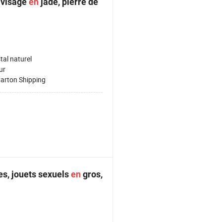
u visage
en
jade, pierre de
stal naturel
ur
arton Shipping
s, jouets sexuels
en
gros,