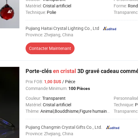
Matériel:
Cristal artificiel
Forme:
Rond
Technique:
Polie
Transparenc
Pujiang Haitai Crystal Lighting Co., Ltd
Province: Zhejiang, China
Contacter Maintenant
Porte-clés
en
cristal
3D gravé cadeau commém
Prix FOB
:
/ Pièce
1,00 $US
Commande Minimum:
100 Pièces
Couleur:
Transparent
Personnalis
Matériel:
Cristal artificiel
Technique:
P
Thème:
Animal,Bouddhisme,Figure humaine,Amour,Sports
Transparenc
Pujiang Changmin Crystal Gifts Co., Ltd.
Province: Zhejiang, China