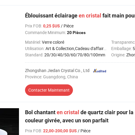
Éblouissant éclairage
en
cristal
fait main pour
Prix FOB
:
/ Pièce
0,25 $US
Commande Minimum:
20 Pièces
Matériel:
Verre coloré
Transparenc
Utilisation:
Art & Collection,Cadeau d'affaires,Décoration intérieure
Emballage:
5
Standard:
20/30/40/50/60/70/80/100mm
Origine:
Zho
Zhongshan Jiedan Crystal Co., Ltd
Province: Guangdong, China
Contacter Maintenant
Bol chantant
en
cristal
de quartz clair pour la
couleur givrée, avec un son parfait
Prix FOB
:
/ Pièce
22,00-200,00 $US