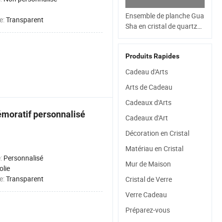
Ensemble de planche Gua
e:
Transparent
Sha en cristal de quartz
naturel en forme de cœur
avec logo personnalisé,
Produits Rapides
outil de soin du visage en
jade, pierre de massage
Cadeau d'Arts
Gua Sha
Arts de Cadeau
Cadeaux d'Arts
oratif personnalisé
Cadeaux d'Art
Décoration en Cristal
Matériau en Cristal
é:
Personnalisé
Mur de Maison
olie
e:
Transparent
Cristal de Verre
Verre Cadeau
Préparez-vous