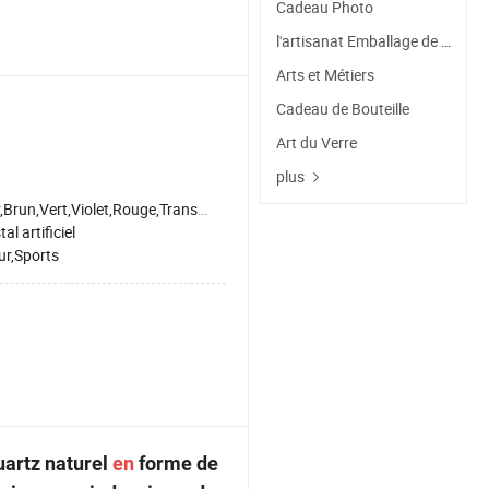
Cadeau Photo
l'artisanat Emballage de Cadeau
Arts et Métiers
Cadeau de Bouteille
Art du Verre
plus
run,Vert,Violet,Rouge,Transparent,Blanc,Jaune
tal artificiel
r,Sports
artz naturel
en
forme de