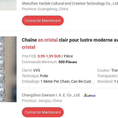
Shenzhen Yanlsle Cultural and Creative Technology Co., Ltd
Province: Guangdong, China
Contacter Maintenant
Chaîne
en
cristal
clair pour lustre moderne a
cristal
Prix FOB
:
/ Pièce
0,99-1,99 $US
Commande Minimum:
500 Pièces
Clarté:
VVS
Couleur:
Tra
Technique:
Polie
Transparenc
Emballage:
1 Meter Per Chain, Can Be Customized
Standard:
1 
Changzhou Dawson I. A. E. Co., Ltd.
Province: Jiangsu, China
Contacter Maintenant