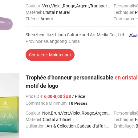
Couleur:
Vert,Violet,Rouge,Argent,Transparent,Blanc,Jaune
Personnalis
Matériel:
Cristal naturel
Technique:
P
Thème:
Amour
Transparenc
Shenzhen Jiuzi Lihuo Culture and Art Media Co., Ltd.
Province: Guangdong, China
Contacter Maintenant
Trophée d'honneur personnalisable
en
cristal
motif de logo
Prix FOB
:
/ Pièce
6,00-8,00 $US
Commande Minimum:
10 Pièces
Couleur:
Noir,Brun,Vert,Violet,Rouge,Argent,Transparent,Blanc,Jaune
Personnalis
Matériel:
Cristal artificiel
Technique:
F
Utilisation:
Art & Collection,Cadeau d'affaires,Cadeaux de vacances,Décoration intérieure,Souvenir
Emballage:
B