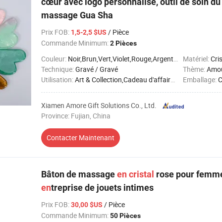
cœur avec logo personnalisé, outil de soin d
massage Gua Sha
Prix FOB
:
/ Pièce
1,5-2,5 $US
Commande Minimum:
2 Pièces
Couleur:
Noir,Brun,Vert,Violet,Rouge,Argent,Transparent,Blanc,Jaune
Matériel:
Cri
Technique:
Gravé / Gravé
Thème:
Amo
Utilisation:
Art & Collection,Cadeau d'affaires,Cadeaux de vacances,Décoration intérieure,Souvenir
Emballage:
C
Xiamen Amore Gift Solutions Co., Ltd.
Province: Fujian, China
Contacter Maintenant
Bâton de massage
en
cristal
rose pour femme
en
treprise de jouets intimes
Prix FOB
:
/ Pièce
30,00 $US
Commande Minimum:
50 Pièces