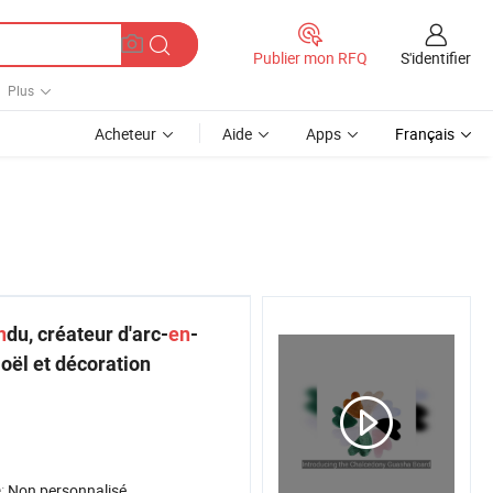
S'identifier
Publier mon RFQ
Plus
Acheteur
Aide
Apps
Français
n
du, créateur d'arc-
en
-
Noël et décoration
é:
Non personnalisé