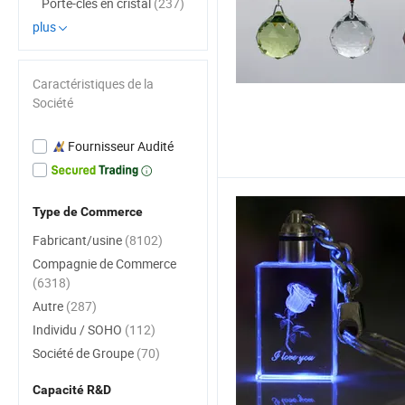
Porte-clés en cristal
(237)
plus
Caractéristiques de la
Société
Fournisseur Audité
Type de Commerce
Fabricant/usine
(8102)
Compagnie de Commerce
(6318)
Autre
(287)
Individu / SOHO
(112)
Société de Groupe
(70)
Capacité R&D