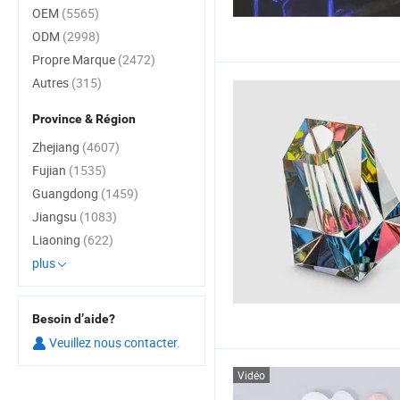
OEM
(5565)
ODM
(2998)
Propre Marque
(2472)
Autres
(315)
Province & Région
Zhejiang
(4607)
Fujian
(1535)
Guangdong
(1459)
Jiangsu
(1083)
Liaoning
(622)
plus
Besoin d’aide?
Veuillez nous contacter.
Vidéo