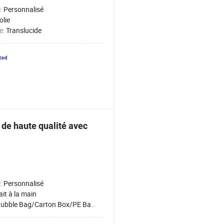
é:
Personnalisé
olie
e:
Translucide
de haute qualité avec
é:
Personnalisé
ait à la main
ubble Bag/Carton Box/PE Bag/OPP Bag