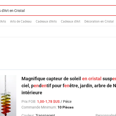
Arts
Arts de Cadeau
Cadeaux d'Arts
Cadeaux d'Art
Décoration en Cristal
Magnifique capteur de soleil
en
cristal
susp
e
ciel, p
en
d
en
tif pour f
en
être, jardin, arbre de 
intérieure
Prix FOB
:
/ Pièce
1,00-1,78 $US
Commande Minimum:
10 Pièces
Couleur:
Transparent
Personnalis