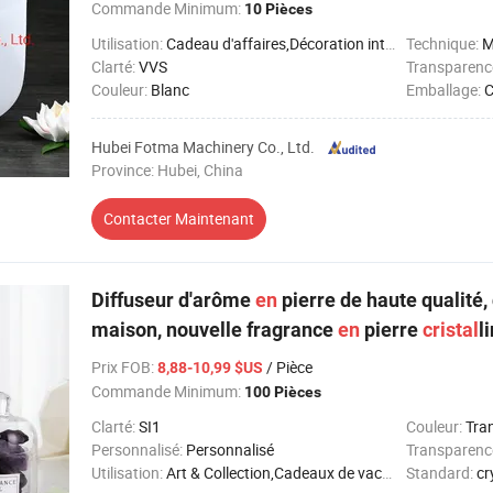
Commande Minimum:
10 Pièces
Utilisation:
Cadeau d'affaires,Décoration intérieure,Art & Collection
Technique:
M
Clarté:
VVS
Transparenc
Couleur:
Blanc
Emballage:
C
Hubei Fotma Machinery Co., Ltd.
Province: Hubei, China
Contacter Maintenant
Diffuseur d'arôme
en
pierre de haute qualité,
maison, nouvelle fragrance
en
pierre
cristal
l
Prix FOB
:
/ Pièce
8,88-10,99 $US
Commande Minimum:
100 Pièces
Clarté:
SI1
Couleur:
Tra
Personnalisé:
Personnalisé
Transparenc
Utilisation:
Art & Collection,Cadeaux de vacances,Décoration intérieure
Standard:
cr