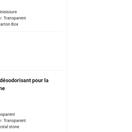
oisissure
e:
Transparent
arton Box
 désodorisant pour la
ine
nsparent
e:
Transparent
ystal stone