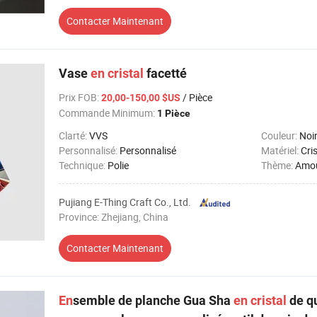
Contacter Maintenant
Vase
en
cristal
facetté
Prix FOB
:
/ Pièce
20,00-150,00 $US
Commande Minimum:
1 Pièce
Clarté:
VVS
Couleur:
Noir,B
Personnalisé:
Personnalisé
Matériel:
Cris
Technique:
Polie
Thème:
Amou
Pujiang E-Thing Craft Co., Ltd.
Province: Zhejiang, China
Contacter Maintenant
En
semble de planche Gua Sha
en
cristal
de qu