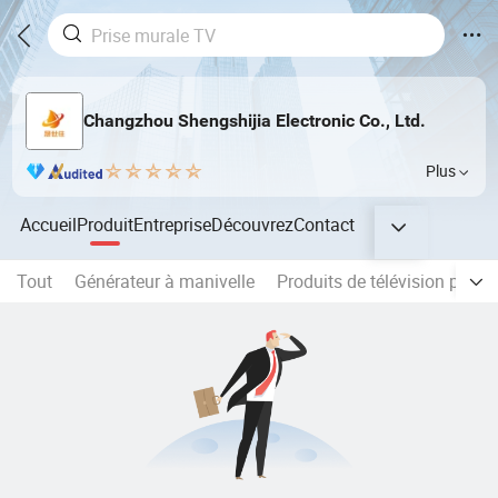
Changzhou Shengshijia Electronic Co., Ltd.
Plus
Accueil
Produit
Entreprise
Découvrez
Contact
Tout
Générateur à manivelle
Produits de télévision par sa