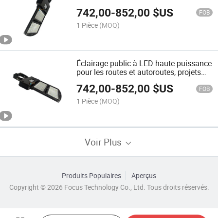
éclairage de zone
742,00
-
852,00
$US
FOB
1 Pièce
(MOQ)
Éclairage public à LED haute puissance
pour les routes et autoroutes, projets
d'infrastructure d'éclairage extérieur
742,00
-
852,00
$US
municipal pour les entrepreneurs en
FOB
Afrique
1 Pièce
(MOQ)
Voir Plus
Produits Populaires
Aperçus
Copyright © 2026 Focus Technology Co., Ltd. Tous droits réservés.