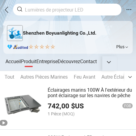
Shenzhen Boyuanlighting Co.,Ltd.
Plus
Accueil
Produit
Entreprise
Découvrez
Contact
Tout
Autres Pièces Marines
Feu Avant
Autre Éclairage 
Éclairages marins 100W À l'extérieur du
pont éclairage sur les navires de pêche
742,00
$US
FOB
1 Pièce
(MOQ)