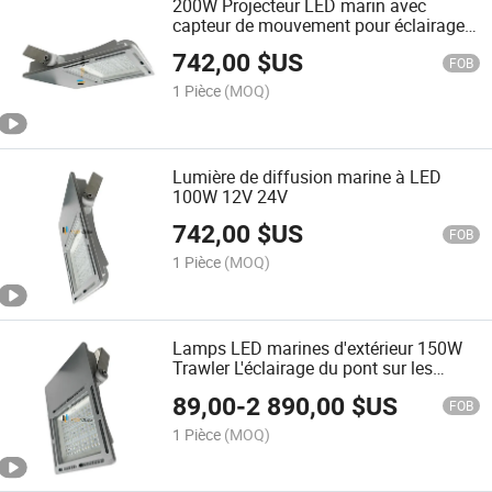
200W Projecteur LED marin avec
capteur de mouvement pour éclairage
de sécurité extérieur sur plateforme
742,00
$US
pétrolière
FOB
1 Pièce
(MOQ)
Lumière de diffusion marine à LED
100W 12V 24V
742,00
$US
FOB
1 Pièce
(MOQ)
Lamps LED marines d'extérieur 150W
Trawler L'éclairage du pont sur les
navires de pêche
89,00
-
2 890,00
$US
FOB
1 Pièce
(MOQ)