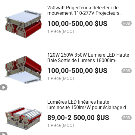
250watt Projecteur à détecteur de
mouvement 110-277V Projecteurs
d'entrepôt étanches IP65
100,00
-
500,00
$US
FOB
1 Pièce
(MOQ)
120W 250W 350W Lumière LED Haute
Baie Sortie de Lumens 18000lm-
52500lm Lumières Inondation
100,00
-
500,00
$US
Industrielles de Site de Travail 100-
FOB
277V 50/60Hz Royaume-Uni
1 Pièce
(MOQ)
Lumières LED linéaires haute
luminosité 150lm/W pour éclairage de
grange à bestiaux, cadre en acier
89,00
-
2 500,00
$US
inoxydable 220V 50Hz Royaume-Uni
FOB
1 Pièce
(MOQ)