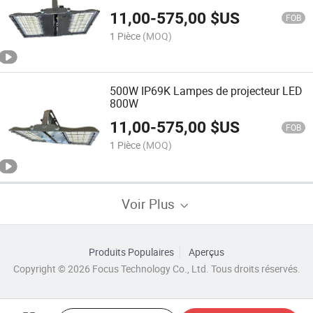
LED haute puissance 150lm/W
11,00
-
575,00
$US
Projecteur de travail pour chambre
FOB
froide (lumière froide 6500K)
1 Pièce
(MOQ)
500W IP69K Lampes de projecteur LED
800W
11,00
-
575,00
$US
FOB
1 Pièce
(MOQ)
Voir Plus
Produits Populaires
Aperçus
Copyright © 2026 Focus Technology Co., Ltd. Tous droits réservés.