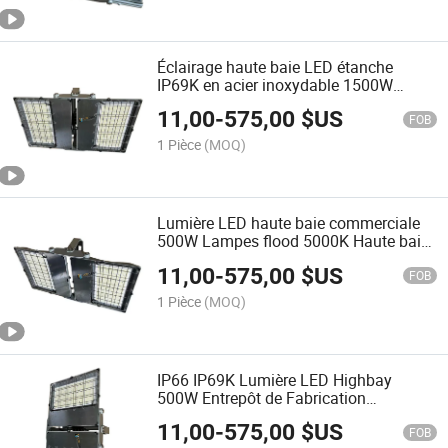
Éclairage haute baie LED étanche
IP69K en acier inoxydable 1500W
projecteurs haute baie
11,00
-
575,00
$US
FOB
1 Pièce
(MOQ)
Lumière LED haute baie commerciale
500W Lampes flood 5000K Haute baie
(IP69K)
11,00
-
575,00
$US
FOB
1 Pièce
(MOQ)
IP66 IP69K Lumière LED Highbay
500W Entrepôt de Fabrication
Alimentaire Lumières Industrielles
11,00
-
575,00
$US
Intérieures Extérieures 100-277V 75000
FOB