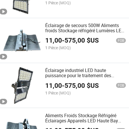
Lumens
1 Pièce
(MOQ)
Éclairage de secours 500W Aliments
froids Stockage réfrigéré Lumières LED
haute baie 150lm/W IP69K Étanche
11,00
-
575,00
$US
IP69K Construction en acier inoxydable
FOB
5000K Haute luminosité 75, 000lm
1 Pièce
(MOQ)
Éclairage industriel LED haute
puissance pour le traitement des
aliments 150lm/W Éclairage de haute
11,00
-
575,00
$US
baie 500W 220V 50/60Hz
FOB
1 Pièce
(MOQ)
Aliments Froids Stockage Réfrigéré
Éclairages Appareils LED Haute Bay
30000 Lumen Projecteur 200W IP69K