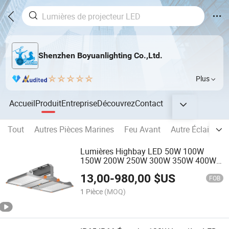
Shenzhen Boyuanlighting Co.,Ltd.
Plus
Accueil
Produit
Entreprise
Découvrez
Contact
Tout
Autres Pièces Marines
Feu Avant
Autre Éclairage 
Lumières Highbay LED 50W 100W
150W 200W 250W 300W 350W 400W
450W 500W
13,00
-
980,00
$US
FOB
1 Pièce
(MOQ)