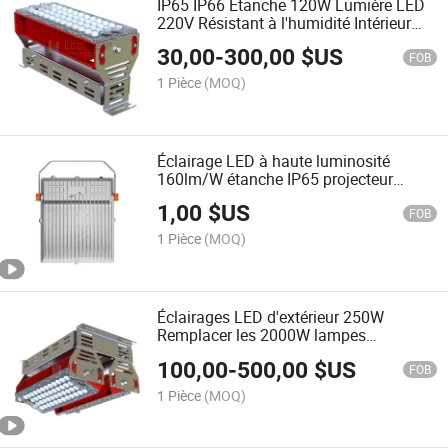
IP65 IP66 Étanche 120W Lumière LED
220V Résistant à l'humidité Intérieur
Extérieur 5000K Lumière de projecteur
30,00
-
300,00
$US
LED pour étables de vaches laitières
FOB
150lm/W Dali ou capteur de
1 Pièce
(MOQ)
mouvement 1-10V Dimmable
Éclairage LED à haute luminosité
160lm/W étanche IP65 projecteur
extérieur 220V 6500K lampes de travail
1,00
$US
100W 5 garantie de plusieurs années
FOB
pour solution d'éclairage industriel
1 Pièce
(MOQ)
Éclairages LED d'extérieur 250W
Remplacer les 2000W lampes
halogènes à projecteur Efficacité
100,00
-
500,00
$US
lumineuse 145lm/W projecteur
FOB
1 Pièce
(MOQ)