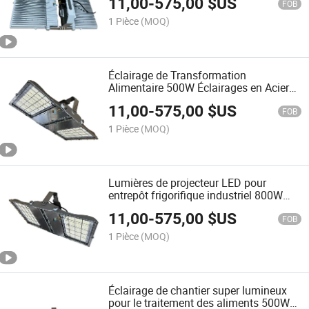
11,00
-
575,00
$US
220V Acier Inoxydable Nz Sst316
FOB
Construction
1 Pièce
(MOQ)
Éclairage de Transformation
Alimentaire 500W Éclairages en Acier
Inoxydable Propres et Clairs Étanches
11,00
-
575,00
$US
IP67 IP69K Lumière Haute Baie
FOB
150lm/W Projecteur LED pour la
1 Pièce
(MOQ)
Sécurité
Lumières de projecteur LED pour
entrepôt frigorifique industriel 800W
luminaires de haute baie IP69K (acier
11,00
-
575,00
$US
inoxydable)
FOB
1 Pièce
(MOQ)
Éclairage de chantier super lumineux
pour le traitement des aliments 500W