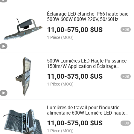
Éclairage LED étanche IP66 haute baie
500W 600W 800W 220V, 50/60Hz
(acier inoxydable)
11,00
-
575,00
$US
FOB
1 Pièce
(MOQ)
500W Lumières LED Haute Puissance
150lm/W Application d'Éclairage
Intérieur Projecteur Haute Baie IP69K
11,00
-
575,00
$US
Nettoyage Étanche IP67 pour Éclairage
FOB
de Transformation Alimentaire
1 Pièce
(MOQ)
Lumières de travail pour l'industrie
alimentaire 600W Lumière LED haute
baie pour stockage à froid 6500K pour
11,00
-
575,00
$US
la sécurité
FOB
1 Pièce
(MOQ)