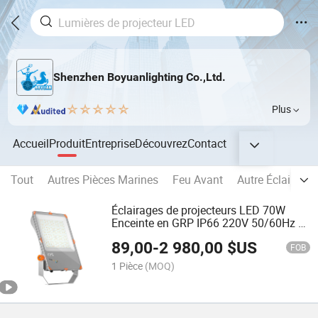
Shenzhen Boyuanlighting Co.,Ltd.
Plus
Accueil
Produit
Entreprise
Découvrez
Contact
Tout
Autres Pièces Marines
Feu Avant
Autre Éclairage 
Éclairages de projecteurs LED 70W
Enceinte en GRP IP66 220V 50/60Hz et
90 Minutes Lumières d'urgence pour
89,00
-
2 980,00
$US
20W/30W/50W/80W/100W/120W/150
FOB
Usine en Chine
1 Pièce
(MOQ)