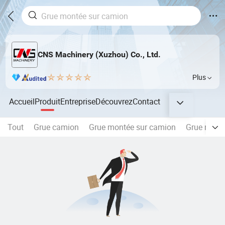
CNS Machinery (Xuzhou) Co., Ltd.
Plus
Accueil
Produit
Entreprise
Découvrez
Contact
Tout
Grue camion
Grue montée sur camion
Grue mari