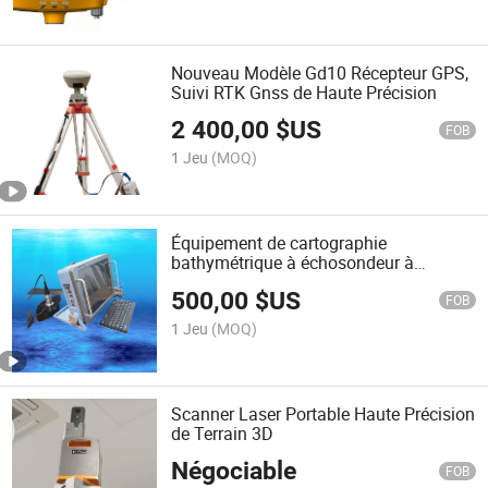
Nouveau Modèle Gd10 Récepteur GPS,
Suivi RTK Gnss de Haute Précision
2 400,00
$US
FOB
1 Jeu
(MOQ)
Équipement de cartographie
bathymétrique à échosondeur à
faisceau unique portable avec GPS
500,00
$US
RTK
FOB
1 Jeu
(MOQ)
Scanner Laser Portable Haute Précision
de Terrain 3D
Négociable
FOB