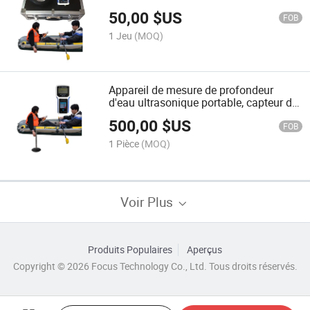
profondeur ultrasonique manuel
50,00
$US
FOB
1 Jeu
(MOQ)
Appareil de mesure de profondeur
d'eau ultrasonique portable, capteur de
profondeur ultrasonique, sondeur à
500,00
$US
ultrasons pour la cartographie
FOB
bathymétrique et topographique
1 Pièce
(MOQ)
Voir Plus
Produits Populaires
Aperçus
Copyright © 2026 Focus Technology Co., Ltd. Tous droits réservés.