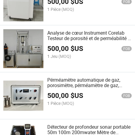
500,00
$US
analyseur à très faible niveau,
FOB
compteurs gamma automatiques
1 Pièce
(MOQ)
Analyse de cœur Instrument Corelab
Testeur de porosité et de perméabilité à
l'air Perméamètre à gaz Porosimètre
500,00
$US
Compteur de porosité de l'air
FOB
1 Jeu
(MOQ)
Pérméamètre automatique de gaz,
porosimètre, pérméamètre de gaz,
pérméamètre de gaz à état stable et
500,00
$US
analyse de carottes en laboratoire
FOB
1 Pièce
(MOQ)
Détecteur de profondeur sonar portable
50m 100m 200mwater Mètre de