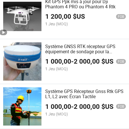
Kit GPS Ppk mis à jour pour Dji
Phantom 4 PRO ou Phantom 4 Rtk
1 200,00
$US
FOB
1 Jeu
(MOQ)
Système GNSS RTK récepteur GPS
équipement de sondage pour la
construction routière
1 000,00
-
2 000,00
$US
FOB
1 Jeu
(MOQ)
Système GPS Récepteur Gnss Rtk GPS
L1, L2 avec Écran Tactile
1 000,00
-
2 000,00
$US
FOB
1 Jeu
(MOQ)