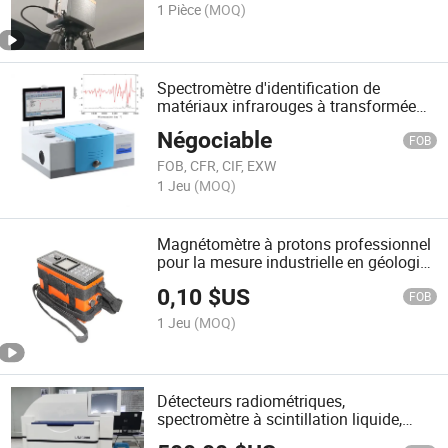
1 Pièce
(MOQ)
Spectromètre d'identification de
matériaux infrarouges à transformée
de Fourier haute résolution
Négociable
FOB
FOB, CFR, CIF, EXW
1 Jeu
(MOQ)
Magnétomètre à protons professionnel
pour la mesure industrielle en géologie
à vendre
0,10
$US
FOB
1 Jeu
(MOQ)
Détecteurs radiométriques,
spectromètre à scintillation liquide,
compteur à scintillation liquide,