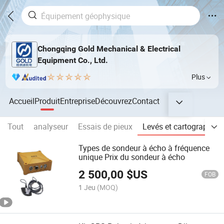
Chongqing Gold Mechanical & Electrical
Equipment Co., Ltd.
Plus
Accueil
Produit
Entreprise
Découvrez
Contact
Tout
analyseur
Essais de pieux
Levés et cartographie
Types de sondeur à écho à fréquence
unique Prix du sondeur à écho
2 500,00
$US
FOB
1 Jeu
(MOQ)