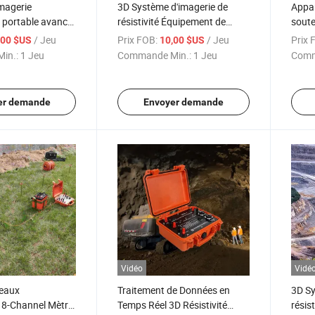
imagerie
3D Système d'imagerie de
Appar
 portable avancé
résistivité Équipement de
soute
ation minérale
détection des eaux
/ Jeu
Prix FOB:
/ Jeu
Prix 
,00 $US
10,00 $US
souterraines Mètre de
in.:
1 Jeu
Commande Min.:
1 Jeu
Comm
résistivité pour l'exploration
des eaux souterraines
er demande
Envoyer demande
Vidéo
Vidé
 eaux
Traitement de Données en
3D Sy
 8-Channel Mètre
Temps Réel 3D Résistivité
résis