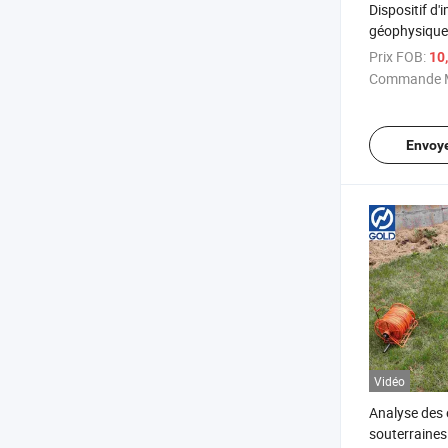
Dispositif d'
géophysique
pour l'explor
Prix FOB:
10
Commande M
Envoy
Vidéo
Analyse des
souterraines