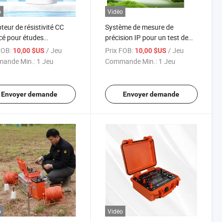
o
Vidéo
eur de résistivité CC
Système de mesure de
é pour études
précision IP pour un test de
ysiques sur le terrain
résistivité amélioré
FOB:
/ Jeu
Prix FOB:
/ Jeu
10,00 $US
10,00 $US
ande Min.:
1 Jeu
Commande Min.:
1 Jeu
Envoyer demande
Envoyer demande
o
Vidéo