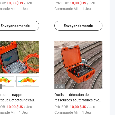
rraine Instruments
résistivité électrique, imageur
FOB:
/ Jeu
Prix FOB:
/ Jeu
10,00 $US
10,00 $US
uête géophysique
du sous-sol
ande Min.:
1 Jeu
Commande Min.:
1 Jeu
Envoyer demande
Envoyer demande
o
Vidéo
teur de nappe
Outils de détection de
tique Détecteur d'eau
ressources souterraines avec
rraine
un mètre de résistivité de
FOB:
/ Jeu
Prix FOB:
/ Jeu
10,00 $US
10,00 $US
prospection géophysique 64
ande Min.:
1 Jeu
Commande Min.:
1 Jeu