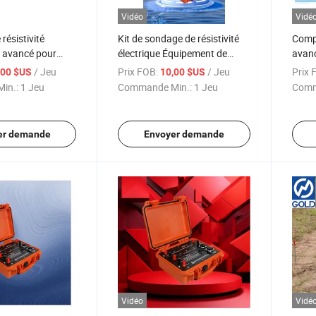
Vidéo
Vidé
résistivité
Kit de sondage de résistivité
Compt
 avancé pour
électrique Équipement de
avanc
de l'eau
détection géophysique
géoph
/ Jeu
Prix FOB:
/ Jeu
Prix 
,00 $US
10,00 $US
Instruments d'exploration des
in.:
1 Jeu
Commande Min.:
1 Jeu
Comm
eaux souterraines
er demande
Envoyer demande
Vidéo
Vidé