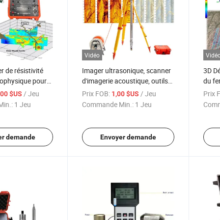
Vidéo
Vidé
 de résistivité
Imager ultrasonique, scanner
3D Dét
éophysique pour
d'imagerie acoustique, outils
du fe
de
de logging ultrasonique, outil
Systè
/ Jeu
Prix FOB:
/ Jeu
Prix 
,00 $US
1,00 $US
aquifère, mètre
de logging par ultrasons,
indui
in.:
1 Jeu
Commande Min.:
1 Jeu
Comm
é géologique
imagerie acoustique de trou
résis
de forage, logging en
systè
profondeur
sol
er demande
Envoyer demande