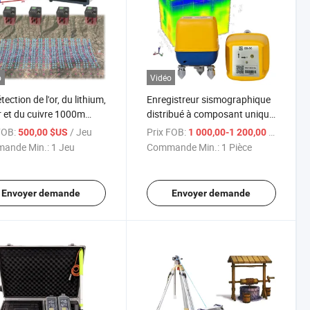
o
Vidéo
ection de l'or, du lithium,
Enregistreur sismographique
r et du cuivre 1000m
distribué à composant unique
me de polarisation
pour l'enquête sismique,
FOB:
/ Jeu
Prix FOB:
/ Piè
500,00 $US
1 000,00-1 200,00 $US
te profonde, compteur de
instrument électrique de
ande Min.:
1 Jeu
Commande Min.:
1 Pièce
tivité IP haute puissance,
vagues sismiques
me géophysique IP au
Envoyer demande
Envoyer demande