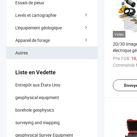
Essais de pieux
Levés et cartographie
L'équipement géologique
Vidéo
Appareil de forage
2D/3D Imager
électrique g
Autres
la détection 
Prix FOB:
10
métaux/eau/
Commande M
de résistivit
Liste en Vedette
Entrepôt aux États-Unis
Envoy
geophysical equipment
borehole geophysics
surveying and mapping
geophysical Survey Equipment