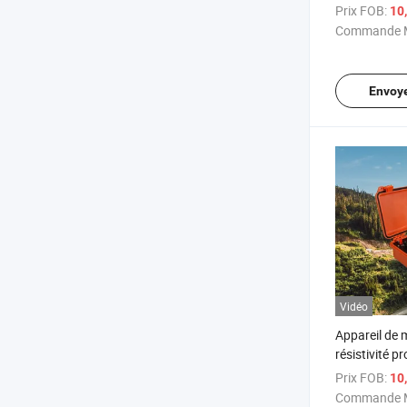
de résistivité
Prix FOB:
10
Commande M
Envoy
Vidéo
Appareil de 
résistivité p
l'exploration
Prix FOB:
10
eaux souterr
Commande M