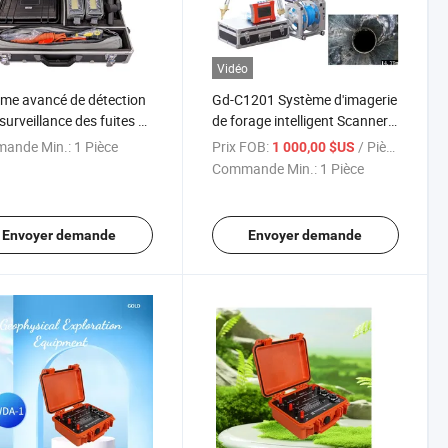
Vidéo
me avancé de détection
Gd-C1201 Système d'imagerie
 surveillance des fuites de
de forage intelligent Scanner
ines souterrains
optique de forage
ande Min.:
1 Pièce
Prix FOB:
/ Pièce
1 000,00 $US
Commande Min.:
1 Pièce
Envoyer demande
Envoyer demande