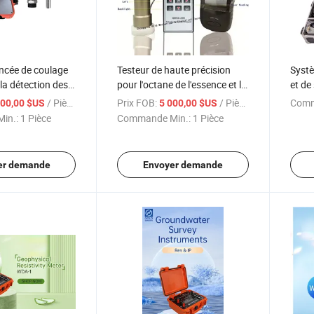
ncée de coulage
Testeur de haute précision
Systè
 la détection des
pour l'octane de l'essence et le
et de
ux ponts
cétane du diesel
pipel
/ Pièce
Prix FOB:
/ Pièce
Comm
000,00 $US
5 000,00 $US
in.:
1 Pièce
Commande Min.:
1 Pièce
er demande
Envoyer demande