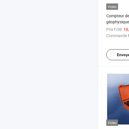
Vidéo
Compteur de 
géophysique
l'exploration 
Prix FOB:
10
souterraine
Commande M
Envoy
Vidéo