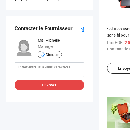
Contacter le Fournisseur
Solution ava
sans fil pour
Ms. Michelle
dommages a
Prix FOB:
2 
Manager
Commande M
Discuter
Envoy
Envoyer