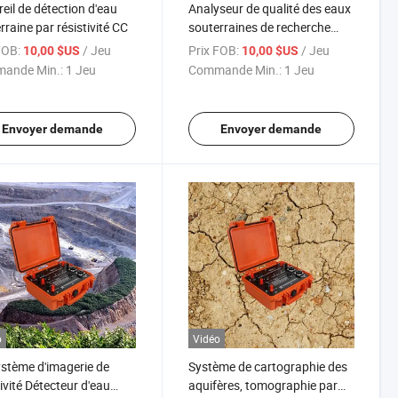
eil de détection d'eau
Analyseur de qualité des eaux
rraine par résistivité CC
souterraines de recherche
approfondie Instruments
FOB:
/ Jeu
Prix FOB:
/ Jeu
10,00 $US
10,00 $US
d'enquête géologique
ande Min.:
1 Jeu
Commande Min.:
1 Jeu
Envoyer demande
Envoyer demande
o
Vidéo
stème d'imagerie de
Système de cartographie des
tivité Détecteur d'eau
aquifères, tomographie par