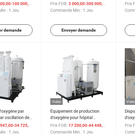
trateurs
médical PSA pour hôpital
indus
/ Jeu
Prix FOB:
/ Jeu
Prix 
00,00-100 000,00 $US
3 000,00-300 000,00 $US
édicaux
in.:
1 Jeu
Commande Min.:
1 Jeu
Comm
er demande
Envoyer demande
Vidéo
Vidé
d'oxygène par
Équipement de production
Dispo
r oscillation de
d'oxygène pour hôpital
d'oxy
icale
médical
varia
/ Jeu
Prix FOB:
/ Jeu
Prix 
947,00-34 725,00 $US
17 200,00-44 448,00 $US
tamis
in.:
1 Jeu
Commande Min.:
1 Jeu
Comm