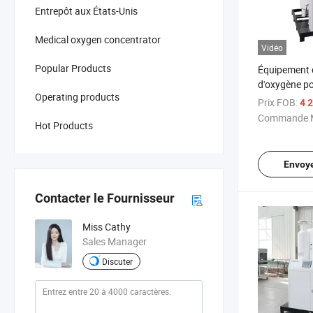
Entrepôt aux États-Unis
Medical oxygen concentrator
Vidéo
Popular Products
Équipement 
d'oxygène p
Operating products
concentrate
Prix FOB:
4 2
Commande M
Hot Products
Envoy
Contacter le Fournisseur
Miss Cathy
Sales Manager
Discuter