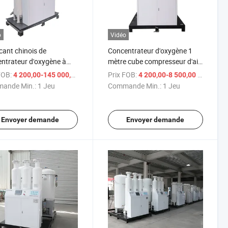
o
Vidéo
cant chinois de
Concentrateur d'oxygène 1
ntrateur d'oxygène à
mètre cube compresseur d'air
rix pour concentrateur
médical en Chine
FOB:
/ Jeu
Prix FOB:
/ Je
4 200,00-145 000,00 $US
4 200,00-8 500,00 $US
gène
ande Min.:
1 Jeu
Commande Min.:
1 Jeu
Envoyer demande
Envoyer demande