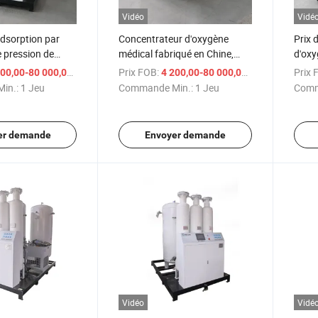
Vidéo
Vidé
adsorption par
Concentrateur d'oxygène
Prix 
e pression de
médical fabriqué en Chine,
d'oxy
trielle pour
système d'approvisionnement
press
/ Jeu
Prix FOB:
/ Jeu
Prix 
00,00-80 000,00 $US
4 200,00-80 000,00 $US
ur d'oxygène
en oxygène
conce
in.:
1 Jeu
Commande Min.:
1 Jeu
Comm
er demande
Envoyer demande
Vidéo
Vidé