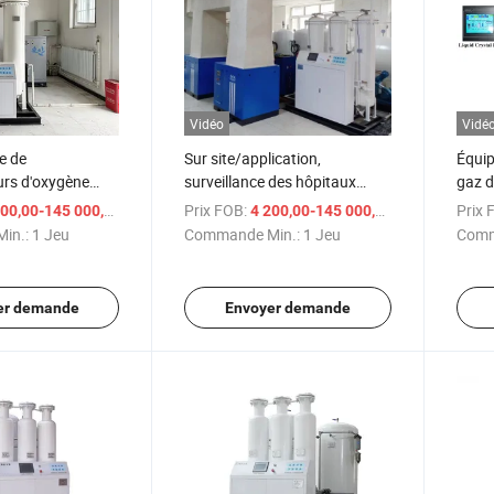
Vidéo
Vidé
e de
Sur site/application,
Équip
urs d'oxygène
surveillance des hôpitaux
gaz d
 de machines de
utilisant des concentrateurs
d'oxy
/ Jeu
Prix FOB:
/ Jeu
Prix 
00,00-145 000,00 $US
4 200,00-145 000,00 $US
d'oxygène
d'oxygène et générateur
in.:
1 Jeu
Commande Min.:
1 Jeu
Comm
d'oxygène PSA
er demande
Envoyer demande