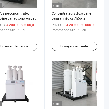
o
Vidéo
d'usine concentrateur
Concentrateurs d'oxygène
gène par adsorption de
central médical/hôpital
ion variable
FOB:
/ Jeu
Prix FOB:
/ J
4 200,00-80 000,00 $US
4 200,00-80 000,00 $US
ntrateur d'oxygène
ande Min.:
1 Jeu
Commande Min.:
1 Jeu
Envoyer demande
Envoyer demande
o
Vidéo