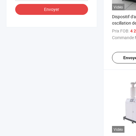
Vidéo
Envoyer
Dispositif d'
oscillation d
qualité indus
Prix FOB:
4 2
concentrate
Commande M
Envoy
Vidéo