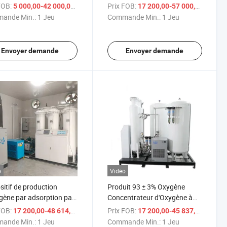
triels
oxygène de haute pureté pour
FOB:
/ Jeu
Prix FOB:
/ 
5 000,00-42 000,00 $US
17 200,00-57 000,00 $US
concentrateurs d'oxygène
ande Min.:
1 Jeu
Commande Min.:
1 Jeu
médicaux
Envoyer demande
Envoyer demande
o
Vidéo
sitif de production
Produit 93 ± 3% Oxygène
gène par adsorption par
Concentrateur d'Oxygène à
tion de pression avec
Tamis Moléculaire Lixin
FOB:
/ Jeu
Prix FOB:
/ 
17 200,00-48 614,00 $US
17 200,00-45 837,00 $US
 moléculaire
ande Min.:
1 Jeu
Commande Min.:
1 Jeu