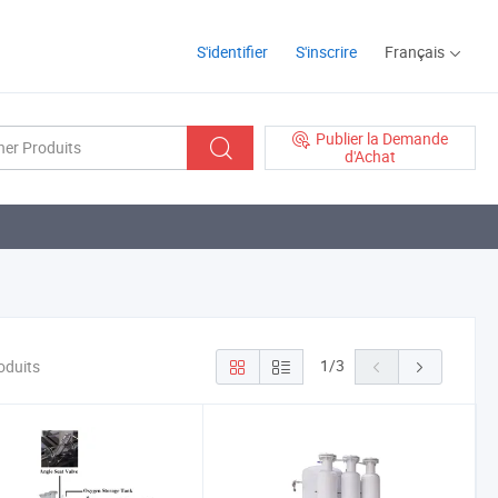
S'identifier
S'inscrire
Français
Publier la Demande
d'Achat
1
/
3
oduits