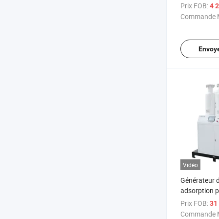
pour concen
Prix FOB:
4 2
d'oxygène m
Commande M
Envoy
Vidéo
Générateur 
adsorption pa
pression méd
Prix FOB:
31 
Commande M