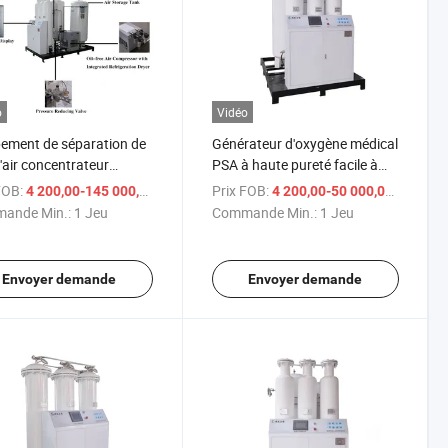
o
Vidéo
ement de séparation de
Générateur d'oxygène médical
'air concentrateur
PSA à haute pureté facile à
gène médical PAS
utiliser
FOB:
/ Jeu
Prix FOB:
/ J
4 200,00-145 000,00 $US
4 200,00-50 000,00 $US
ande Min.:
1 Jeu
Commande Min.:
1 Jeu
Envoyer demande
Envoyer demande