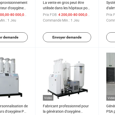
pprovisionnement
La vente en gros peut être
Systè
teur d'oxygène
utilisée dans les hôpitaux pour
d'ali
 pour hôpital
l'oxygène médical en haute
dans 
/ Jeu
Prix FOB:
/ Jeu
Prix 
00,00-80 000,00 $US
4 200,00-80 000,00 $US
centrateur
altitude, concentrateur
médic
in.:
1 Jeu
Commande Min.:
1 Jeu
Comm
d'oxygène médical
d'ox
er demande
Envoyer demande
Vidéo
Vidé
ersonnalisation de
Fabricant professionnel pour
Génér
urs d'oxygène Psa
la génération d'oxygène
PSA 