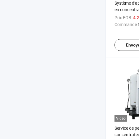
Système d'a
en concentra
personnalisé
Prix FOB:
4 2
médical, con
Commande M
d'oxygène
Envoy
Vidéo
Service de p
concentrate