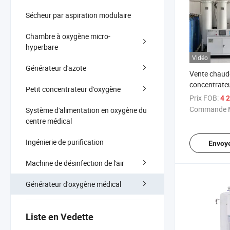
Sécheur par aspiration modulaire
Chambre à oxygène micro-
hyperbare
Vidéo
Générateur d'azote
Vente chaud
concentrate
Petit concentrateur d'oxygène
médicaux et
Prix FOB:
4 2
fabrication 
Commande M
Système d'alimentation en oxygène du
centre médical
Ingénierie de purification
Envoy
Machine de désinfection de l'air
Générateur d'oxygène médical
Liste en Vedette