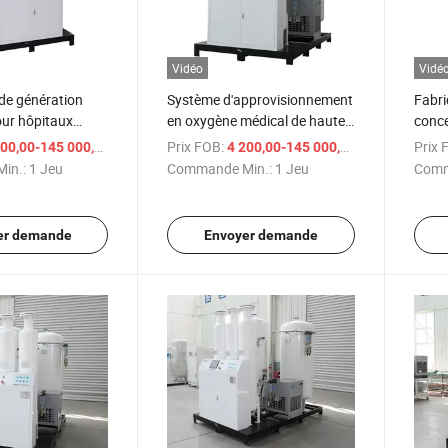
Vidéo
Vidé
de génération
Système d'approvisionnement
Fabri
our hôpitaux
en oxygène médical de haute
conce
ur d'oxygène
qualité, concentrateur
bas p
/ Jeu
Prix FOB:
/ Jeu
Prix 
00,00-145 000,00 $US
4 200,00-145 000,00 $US
d'oxygène de type dispersion
d'oxy
in.:
1 Jeu
Commande Min.:
1 Jeu
Comm
er demande
Envoyer demande