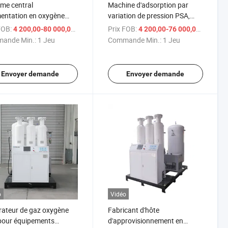
me central
Machine d'adsorption par
mentation en oxygène
variation de pression PSA,
le concentrateur
dispositif de génération
FOB:
/ Jeu
Prix FOB:
/ J
4 200,00-80 000,00 $US
4 200,00-76 000,00 $US
al/concentrateur
d'oxygène, concentrateur
ande Min.:
1 Jeu
Commande Min.:
1 Jeu
ygène PSA
d'oxygène médical
Envoyer demande
Envoyer demande
o
Vidéo
ateur de gaz oxygène
Fabricant d'hôte
pour équipements
d'approvisionnement en