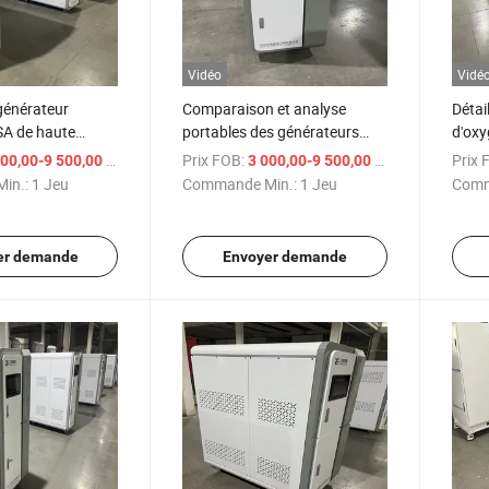
Vidéo
Vidé
générateur
Comparaison et analyse
Détai
SA de haute
portables des générateurs
d'oxy
centrateur
d'oxygène médical et des
/ Jeu
Prix FOB:
/ Jeu
Prix 
00,00-9 500,00 $US
3 000,00-9 500,00 $US
générateurs d'oxygène
in.:
1 Jeu
Commande Min.:
1 Jeu
Comm
er demande
Envoyer demande