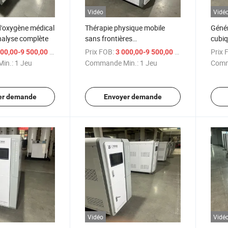
Vidéo
Vidé
d'oxygène médical
Thérapie physique mobile
Génér
nalyse complète
sans frontières
cubiq
accompagnant la santé
/ Jeu
Prix FOB:
/ Jeu
Prix 
00,00-9 500,00 $US
3 000,00-9 500,00 $US
nouveau générateur
in.:
1 Jeu
Commande Min.:
1 Jeu
Comm
d'oxygène Sharp
er demande
Envoyer demande
Vidéo
Vidé