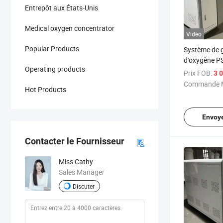
Entrepôt aux États-Unis
Medical oxygen concentrator
Vidéo
Popular Products
Système de 
d'oxygène P
Operating products
qualité, con
Prix FOB:
3 0
d'oxygène
Commande M
Hot Products
Envoy
Contacter le Fournisseur
Miss Cathy
Sales Manager
Discuter