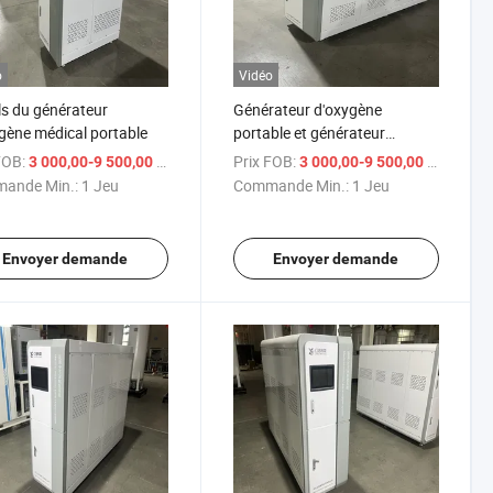
o
Vidéo
ls du générateur
Générateur d'oxygène
gène médical portable
portable et générateur
d'oxygène médical
FOB:
/ Jeu
Prix FOB:
/ Je
3 000,00-9 500,00 $US
3 000,00-9 500,00 $US
professionnel
ande Min.:
1 Jeu
Commande Min.:
1 Jeu
Envoyer demande
Envoyer demande