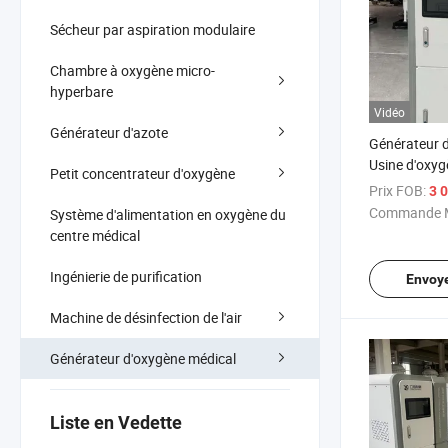
Sécheur par aspiration modulaire
Chambre à oxygène micro-
hyperbare
Vidéo
Générateur d'azote
Générateur 
Usine d'oxyg
Petit concentrateur d'oxygène
l'industrie g
Prix FOB:
3 0
Commande M
Système d'alimentation en oxygène du
centre médical
Ingénierie de purification
Envoy
Machine de désinfection de l'air
Générateur d'oxygène médical
Liste en Vedette