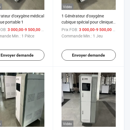
o
Vidéo
ateur d'oxygène médical
1 Générateur d'oxygène
ue portable 1
cubique spécial pour clinique
communautaire Psa
FOB:
/ Pièce
Prix FOB:
/ Je
3 000,00-9 500,00 $US
3 000,00-9 500,00 $US
générateur d'oxygène
ande Min.:
1 Pièce
Commande Min.:
1 Jeu
Envoyer demande
Envoyer demande
o
Vidéo