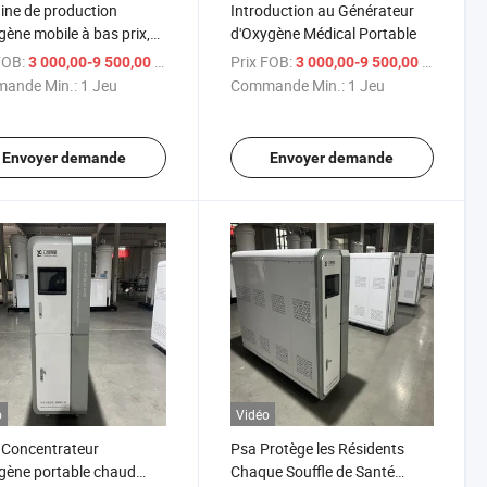
ne de production
Introduction au Générateur
gène mobile à bas prix,
d'Oxygène Médical Portable
ateur d'oxygène de
FOB:
/ Jeu
Prix FOB:
/ Je
3 000,00-9 500,00 $US
3 000,00-9 500,00 $US
 taille
ande Min.:
1 Jeu
Commande Min.:
1 Jeu
Envoyer demande
Envoyer demande
o
Vidéo
 Concentrateur
Psa Protège les Résidents
gène portable chaud
Chaque Souffle de Santé