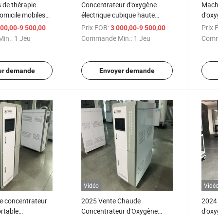
 de thérapie
Concentrateur d'oxygène
Machi
omicile mobiles
électrique cubique haute
d'oxy
d'oxygène
pureté médical 1-5
génér
/ Jeu
Prix FOB:
/ Jeu
Prix 
00,00-9 500,00 $US
3 000,00-9 500,00 $US
'oxygène en haute
petite
in.:
1 Jeu
Commande Min.:
1 Jeu
Comm
er demande
Envoyer demande
Vidéo
Vidé
e concentrateur
2025 Vente Chaude
2024
rtable
Concentrateur d'Oxygène
d'oxy