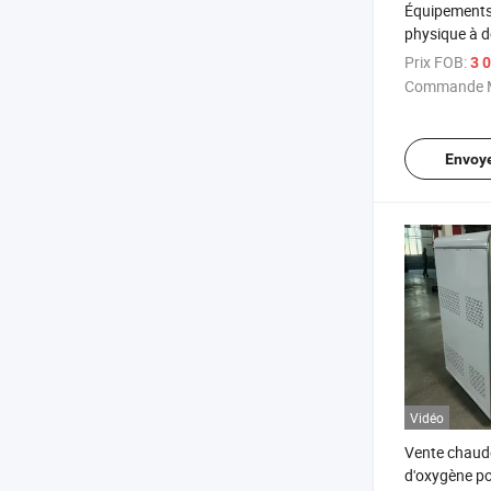
Équipements
physique à d
Générateur 
Prix FOB:
3 0
Dispositif d
Commande M
altitude
Envoy
Vidéo
Vente chaud
d'oxygène po