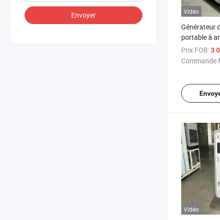
Vidéo
Envoyer
Générateur 
portable à a
Prix FOB:
3 0
Commande M
Envoy
Vidéo