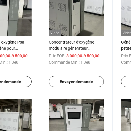
Vidéo
Vidé
d'oxygène Psa
Concentrateur d'oxygène
Génér
ène pour
modulaire générateur
petit
énérale
d'oxygène intégré fabriqué en
porta
/ Jeu
Prix FOB:
/ Jeu
Prix 
00,00-9 500,00 $US
3 000,00-9 500,00 $US
Chine
d'oxy
in.:
1 Jeu
Commande Min.:
1 Jeu
Comm
er demande
Envoyer demande