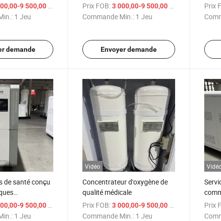
d'oxygène
Portable Générateur
Génér
/ Jeu
Prix FOB:
/ Jeu
Prix 
00,00-9 500,00 $US
3 000,00-9 500,00 $US
d'Oxygène
in.:
1 Jeu
Commande Min.:
1 Jeu
Comm
er demande
Envoyer demande
Vidéo
Vidé
ns de santé conçu
Concentrateur d'oxygène de
Servi
iques
qualité médicale
comm
ires pour
conce
/ Jeu
Prix FOB:
/ Jeu
Prix 
00,00-9 500,00 $US
3 000,00-9 500,00 $US
n générateur
génér
in.:
1 Jeu
Commande Min.:
1 Jeu
Comm