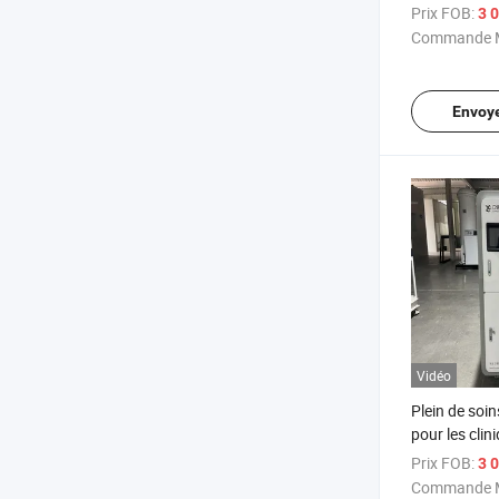
générateur 
Prix FOB:
3 0
Commande M
Envoy
Vidéo
Plein de soi
pour les clin
communauta
Prix FOB:
3 0
construire u
Commande M