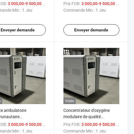
ateur d'oxygène
Système d'Approvisionnement
FOB:
/ Jeu
Prix FOB:
/ Je
3 000,00-9 500,00 $US
3 000,00-9 500,00 $US
en Oxygène de la Clinique
ande Min.:
1 Jeu
Commande Min.:
1 Jeu
Communautaire
Envoyer demande
Envoyer demande
o
Vidéo
ce ambulatoire
Concentrateur d'oxygène
unautaire
modulaire de qualité
ntrateur d'oxygène
hospitalière
FOB:
/ Jeu
Prix FOB:
/ Je
3 000,00-9 500,00 $US
3 000,00-9 500,00 $US
ateur d'oxygène
ande Min.:
1 Jeu
Commande Min.:
1 Jeu