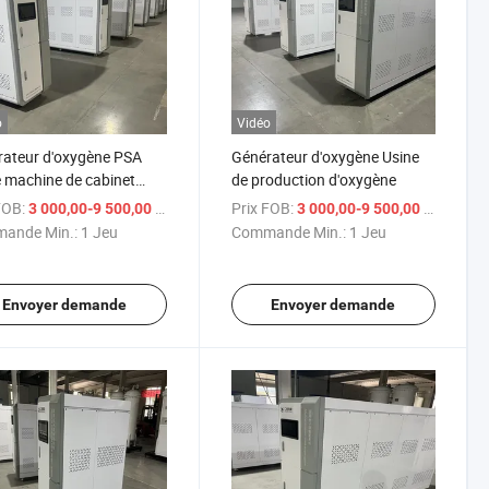
o
Vidéo
ateur d'oxygène PSA
Générateur d'oxygène Usine
e machine de cabinet
de production d'oxygène
ble concentrateur
FOB:
/ Jeu
Prix FOB:
/ Je
3 000,00-9 500,00 $US
3 000,00-9 500,00 $US
gène à pression
ande Min.:
1 Jeu
Commande Min.:
1 Jeu
Envoyer demande
Envoyer demande