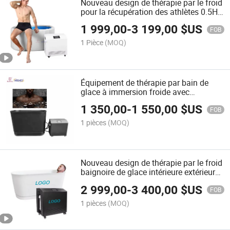
Nouveau design de thérapie par le froid
pour la récupération des athlètes 0.5HP
Équipement de bain de glace avec
1 999,00
-
3 199,00
$US
refroidisseur d'eau
FOB
1 Pièce
(MOQ)
Équipement de thérapie par bain de
glace à immersion froide avec
refroidisseur d'eau, WiFi et stérilisation
1 350,00
-
1 550,00
$US
à l'ozone
FOB
1 pièces
(MOQ)
Nouveau design de thérapie par le froid
baignoire de glace intérieure extérieure
refroidisseur équipement de
2 999,00
-
3 400,00
$US
récupération pour athlètes 0.5HP
FOB
1 pièces
(MOQ)