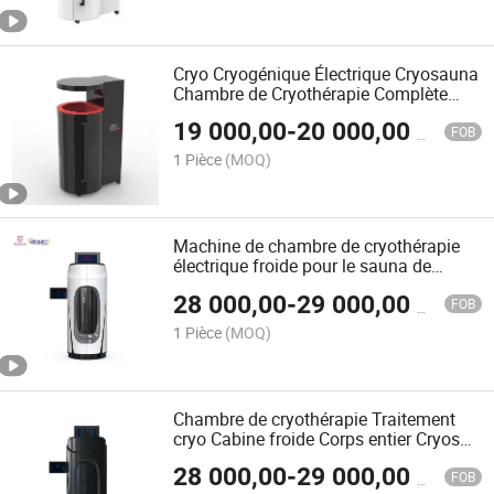
Cryo Cryogénique Électrique Cryosauna
Chambre de Cryothérapie Complète
Corps Entier Machine
19 000,00
-
20 000,00
$US
FOB
1 Pièce
(MOQ)
Machine de chambre de cryothérapie
électrique froide pour le sauna de
modelage corporel en physiothérapie
28 000,00
-
29 000,00
$US
FOB
1 Pièce
(MOQ)
Chambre de cryothérapie Traitement
cryo Cabine froide Corps entier Cryospa
Chambre de cryothérapie
28 000,00
-
29 000,00
$US
FOB