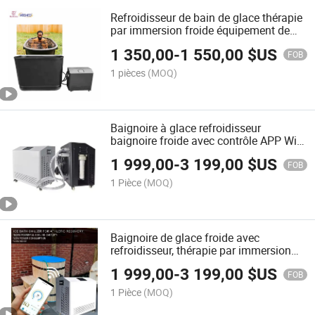
Refroidisseur de bain de glace thérapie
par immersion froide équipement de
refroidissement d'eau avec WiFi
1 350,00
-
1 550,00
$US
FOB
1 pièces
(MOQ)
Baignoire à glace refroidisseur
baignoire froide avec contrôle APP WiFi
refroidi à l'eau pour la récupération
1 999,00
-
3 199,00
$US
FOB
1 Pièce
(MOQ)
Baignoire de glace froide avec
refroidisseur, thérapie par immersion
dans l'eau glacée 0.5 HP 1HP 2HP
1 999,00
-
3 199,00
$US
Baignoire d'eau glacée avec filtre et
FOB
stérilisation à l'ozone WiFi
1 Pièce
(MOQ)