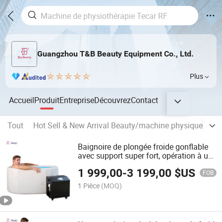
Guangzhou T&B Beauty Equipment Co., Ltd.
Plus
Accueil
Produit
Entreprise
Découvrez
Contact
Tout
Hot Sell & New Arrival Beauty/machine physique
Ch
Baignoire de plongée froide gonflable
avec support super fort, opération à un
clic, refroidisseur avec ozone
1 999,00
-
3 199,00
$US
FOB
1 Pièce
(MOQ)