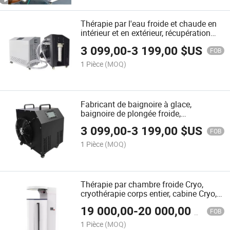
Thérapie par l'eau froide et chaude en
intérieur et en extérieur, récupération
athlétique, bains de glace, baignoires,
3 099,00
-
3 199,00
$US
plongeon froid, refroidisseur
FOB
1 Pièce
(MOQ)
Fabricant de baignoire à glace,
baignoire de plongée froide,
refroidisseur et filtre
3 099,00
-
3 199,00
$US
FOB
1 Pièce
(MOQ)
Thérapie par chambre froide Cryo,
cryothérapie corps entier, cabine Cryo,
chambre de cryothérapie
19 000,00
-
20 000,00
$US
FOB
1 Pièce
(MOQ)