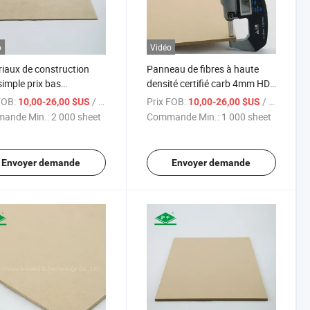
o
Vidéo
iaux de construction
Panneau de fibres à haute
imple prix bas
densité certifié carb 4mm HDF
0mmx2440mmx1.6mm
pour meubles, canapés et
FOB:
/ sheet
Prix FOB:
/ sheet
10,00-26,00 $US
10,00-26,00 $US
décoration
ande Min.:
2 000 sheet
Commande Min.:
1 000 sheet
Envoyer demande
Envoyer demande