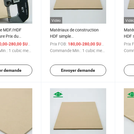
Vidéo
Vidé
rte MDF/HDF
Matériaux de construction
Matér
ure Prix du
HDF simple
HDF s
DF 4X8X1.6mm
1220X2440X4.5mm pour
122
/ cubic meter
Prix FOB:
/ cubic meter
Prix 
0,00-280,00 $US
180,00-280,00 $US
eubles
Catbinet
E1
in.:
1 cubic meter
Commande Min.:
1 cubic meter
Comm
er demande
Envoyer demande