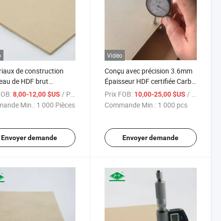
o
Vidéo
iaux de construction
Conçu avec précision 3.6mm
eau de HDF brut
Épaisseur HDF certifiée Carb
0mmx1215mmx3.0mm
avec finition poncée idéale
FOB:
/ Pièce
Prix FOB:
/ pcs
8,00-12,00 $US
10,00-25,00 $US
pour des surfaces de placard
ande Min.:
1 000 Pièces
Commande Min.:
1 000 pcs
fiables
Envoyer demande
Envoyer demande