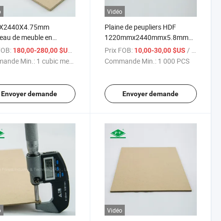
o
Vidéo
X2440X4.75mm
Plaine de peupliers HDF
eau de meuble en
1220mmx2440mmx5.8mm
DF avec finition polie
Carbone P2
FOB:
/ cubic meter
Prix FOB:
/ PCS
180,00-280,00 $US
10,00-30,00 $US
ande Min.:
1 cubic meter
Commande Min.:
1 000 PCS
Envoyer demande
Envoyer demande
o
Vidéo