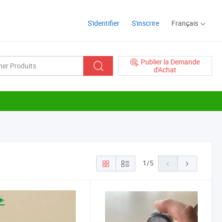
S'identifier
S'inscrire
Français
Publier la Demande
d'Achat
1
/
5