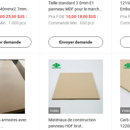
Taille standard 3.0mm E1
121
440mmx2.7mm
panneau MDF pour le marché
Embal
r femme talon
russe
HDF 
/ pcs
Prix FOB:
/ pcs
Prix 
,00-25,00 $US
10,00-18,00 $US
in.:
1 000 pcs
Commande Min.:
650 pcs
Comm
er demande
Envoyer demande
Vidéo
Vidé
s armoires avec
Matériaux de construction
Carb
1
panneau HDF brut
122