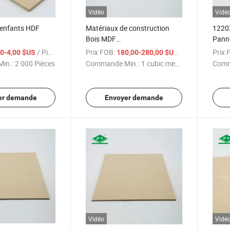
Vidéo
Vidé
 enfants HDF
Matériaux de construction
1220
Bois MDF
Pann
440mmx4.0mm
1220mmx2440mmx4.0mm
MDF/H
/ Pièce
Prix FOB:
/ cubic meter
Prix 
00-4,00 $US
180,00-280,00 $US
Carb
in.:
2 000 Pièces
Commande Min.:
1 cubic meter
Comm
er demande
Envoyer demande
Vidéo
Vidé