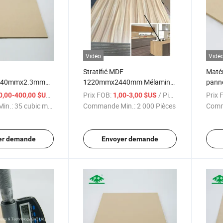
Vidéo
Vidé
Stratifié MDF
Matér
440mmx2.3mm
1220mmx2440mm Mélamine
pann
MDF Panneau de fibres
242
/ cubic meter
Prix FOB:
/ Pièce
Prix 
0,00-400,00 $US
1,00-3,00 $US
E2
in.:
35 cubic meter
Commande Min.:
2 000 Pièces
Comm
er demande
Envoyer demande