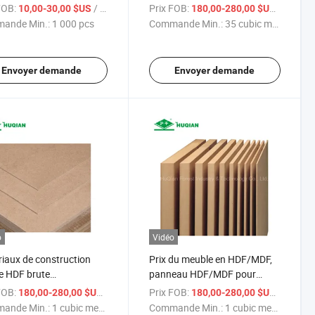
rut avec poncé
matériau de cabinet de cuisine
FOB:
/ pcs
Prix FOB:
/ cubic 
10,00-30,00 $US
180,00-280,00 $US
ande Min.:
1 000 pcs
Commande Min.:
35 cubic meter
Envoyer demande
Envoyer demande
o
Vidéo
iaux de construction
Prix du meuble en HDF/MDF,
le HDF brute
panneau HDF/MDF pour
0mmx1220mmx3.0mm
affichage 4X8X2.7mm E0
FOB:
/ cubic meter
Prix FOB:
/ cubic 
180,00-280,00 $US
180,00-280,00 $US
ur décoration
ande Min.:
1 cubic meter
Commande Min.:
1 cubic meter