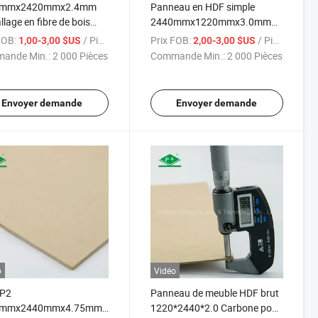
5mmx2420mmx2.4mm
Panneau en HDF simple
lage en fibre de bois
2440mmx1220mmx3.0mm
brut
E2
FOB:
/ Pièce
Prix FOB:
/ Pièce
1,00-3,00 $US
2,00-3,00 $US
ande Min.:
2 000 Pièces
Commande Min.:
2 000 Pièces
Envoyer demande
Envoyer demande
o
Vidéo
 P2
Panneau de meuble HDF brut
0mmx2440mmx4.75mm
1220*2440*2.0 Carbone pour