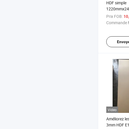
HDF simple
1220mmx2
Carb P2 pou
Prix FOB:
10
haut
Commande M
Envoy
Vidéo
Améliorez le
3mm HDF E