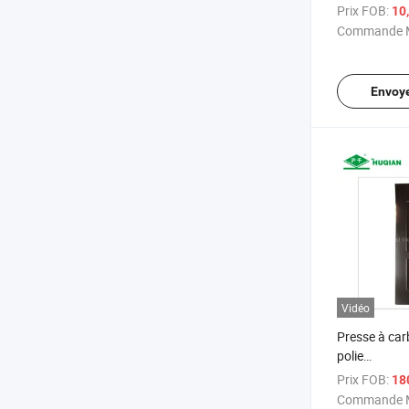
1220mmx2
Prix FOB:
10
HDF brut ave
Commande M
Envoy
Vidéo
Presse à ca
polie
1220mmx2
Prix FOB:
18
pour peau de
Commande M