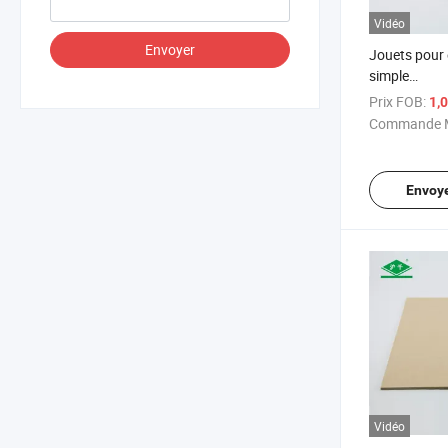
Vidéo
Envoyer
Jouets pour
simple
1220mmx2
Prix FOB:
1,
E1
Commande M
Envoy
Vidéo