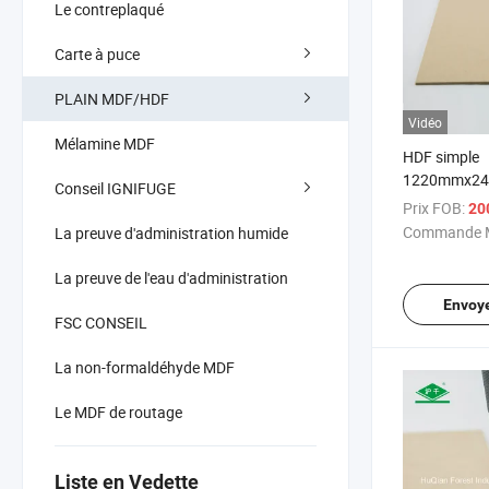
Le contreplaqué
Carte à puce
PLAIN MDF/HDF
Vidéo
Mélamine MDF
HDF simple
1220mmx2
Conseil IGNIFUGE
E2
Prix FOB:
20
Commande M
La preuve d'administration humide
La preuve de l'eau d'administration
Envoy
FSC CONSEIL
La non-formaldéhyde MDF
Le MDF de routage
Liste en Vedette