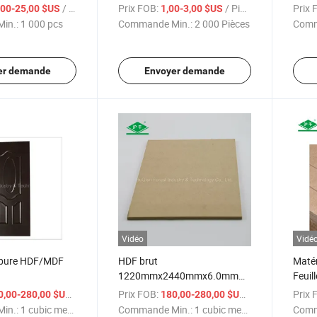
440mmx3.0mm
1220mmx2440mmx2.5mm
HDF b
/ pcs
Prix FOB:
/ Pièce
Prix 
,00-25,00 $US
1,00-3,00 $US
c finition poncée
in.:
1 000 pcs
Commande Min.:
2 000 Pièces
Comm
er demande
Envoyer demande
Vidéo
Vidé
rbure HDF/MDF
HDF brut
Matér
1220mmx2440mmx6.0mm
Feuil
440mmx2.7mm
E0 à prix bas d'usine
244
/ cubic meter
Prix FOB:
/ cubic meter
Prix 
0,00-280,00 $US
180,00-280,00 $US
 porte
E0 po
in.:
1 cubic meter
Commande Min.:
1 cubic meter
Comm