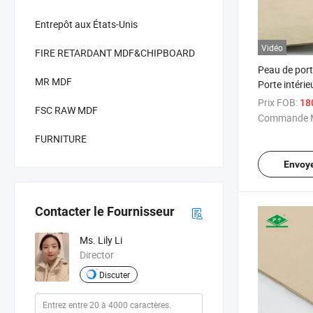
Entrepôt aux États-Unis
Vidéo
FIRE RETARDANT MDF&CHIPBOARD
Peau de po
MR MDF
Porte intérie
panneau H
Prix FOB:
18
FSC RAW MDF
Carb pour m
Commande M
FURNITURE
Envoy
Contacter le Fournisseur
Ms. Lily Li
Director
Discuter