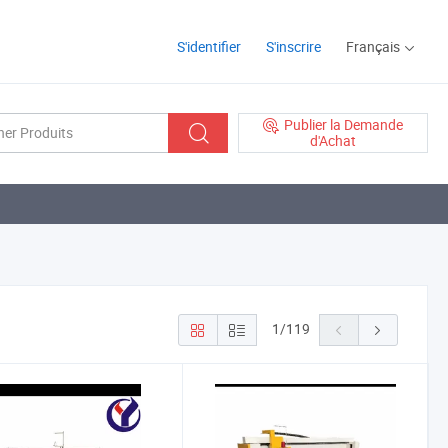
S'identifier
S'inscrire
Français
Publier la Demande
d'Achat
1
/
119