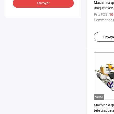
Machine à qui
Envoyer
unique avec
automatique
Prix FOB:
10 
complets
Commande M
Envoy
Vidéo
Machine à qui
tête unique a