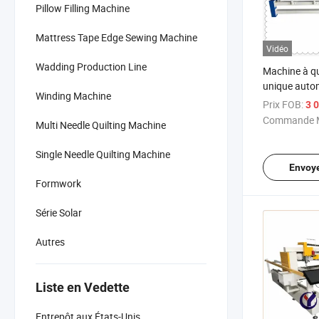
Pillow Filling Machine
Mattress Tape Edge Sewing Machine
Vidéo
Wadding Production Line
Machine à qui
unique auto
Winding Machine
couettes
Prix FOB:
3 0
Commande M
Multi Needle Quilting Machine
Single Needle Quilting Machine
Envoy
Formwork
Série Solar
Autres
Liste en Vedette
Entrepôt aux États-Unis