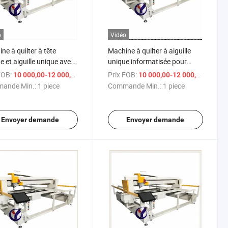
o
Vidéo
ne à quilter à tête
Machine à quilter à aiguille
e et aiguille unique avec
unique informatisée pour
 moteur complet avancé
couettes, couvertures, et
FOB:
/ piece
Prix FOB:
/ 
10 000,00-12 000,00 $US
10 000,00-12 000,00 $US
quilts
ande Min.:
1 piece
Commande Min.:
1 piece
Envoyer demande
Envoyer demande