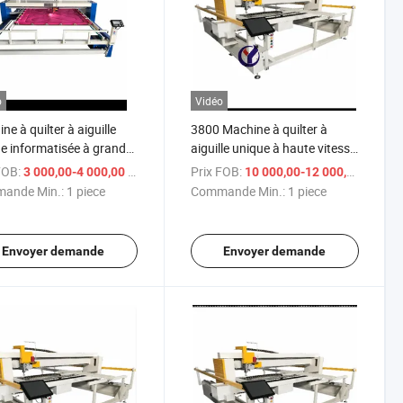
o
Vidéo
ne à quilter à aiguille
3800 Machine à quilter à
e informatisée à grande
aiguille unique à haute vitesse
se
et informatisée
FOB:
/ piece
Prix FOB:
/ 
3 000,00-4 000,00 $US
10 000,00-12 000,00 $US
ande Min.:
1 piece
Commande Min.:
1 piece
Envoyer demande
Envoyer demande