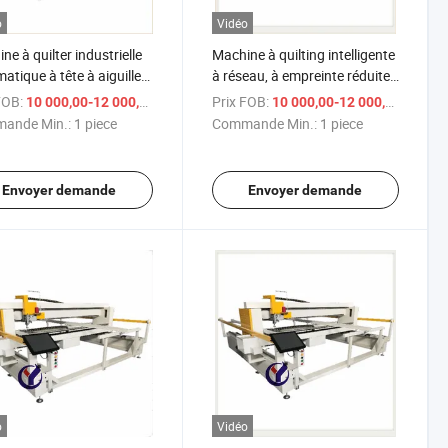
o
Vidéo
ne à quilter industrielle
Machine à quilting intelligente
atique à tête à aiguille
à réseau, à empreinte réduite
e pour couvre-lit
et à aiguille unique
FOB:
/ piece
Prix FOB:
/ 
10 000,00-12 000,00 $US
10 000,00-12 000,00 $US
matisée
ande Min.:
1 piece
Commande Min.:
1 piece
Envoyer demande
Envoyer demande
o
Vidéo