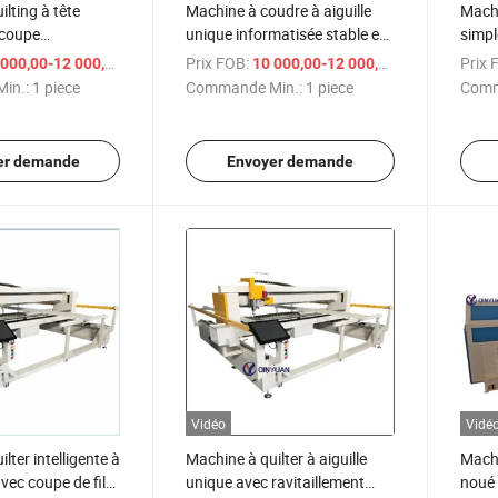
lting à tête
Machine à coudre à aiguille
Machi
 coupe
unique informatisée stable et
simpl
 et moteurs servo
compacte avec écran tactile
texti
/ piece
Prix FOB:
/ piece
Prix 
000,00-12 000,00 $US
10 000,00-12 000,00 $US
in.:
1 piece
Commande Min.:
1 piece
Comm
er demande
Envoyer demande
Vidéo
Vidé
lter intelligente à
Machine à quilter à aiguille
Machi
vec coupe de fil
unique avec ravitaillement
noué 