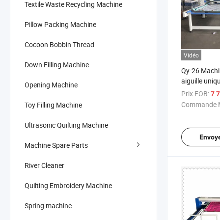
Textile Waste Recycling Machine
Pillow Packing Machine
Cocoon Bobbin Thread
Vidéo
Down Filling Machine
Qy-26 Machi
aiguille uniq
Opening Machine
avec couette
Prix FOB:
7 7
Commande M
Toy Filling Machine
Ultrasonic Quilting Machine
Envoy
Machine Spare Parts
River Cleaner
Quilting Embroidery Machine
Spring machine