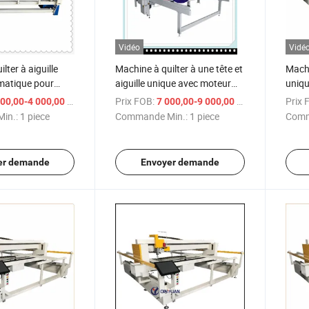
Vidéo
Vidé
lter à aiguille
Machine à quilter à une tête et
Machi
matique pour
aiguille unique avec moteur
uniqu
servo
servo
/ piece
Prix FOB:
/ piece
Prix 
00,00-4 000,00 $US
7 000,00-9 000,00 $US
in.:
1 piece
Commande Min.:
1 piece
Comm
er demande
Envoyer demande