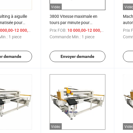
Vidéo
Vidé
lting à aiguille
3800 Vitesse maximale en
Machi
matisée pour
tours par minute pour
autom
iterie de couette
machine à quilter à aiguille
simpl
/ piece
Prix FOB:
/ piece
Prix 
000,00-12 000,00 $US
10 000,00-12 000,00 $US
simple
infor
in.:
1 piece
Commande Min.:
1 piece
Comm
er demande
Envoyer demande
Vidéo
Vidé