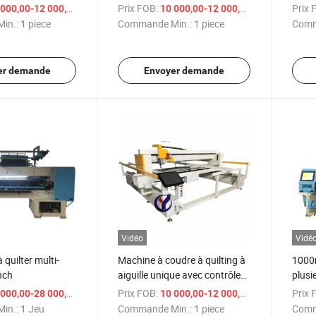
e
automatique pour couettes,
plusie
/ piece
Prix FOB:
/ piece
Prix 
000,00-12 000,00 $US
10 000,00-12 000,00 $US
matelas, et quilts
in.:
1 piece
Commande Min.:
1 piece
Comm
er demande
Envoyer demande
Vidéo
Vidé
quilter multi-
Machine à coudre à quilting à
1000r
inch
aiguille unique avec contrôle
plusie
informatique pour ensemble
/ Jeu
Prix FOB:
/ piece
Prix 
000,00-28 000,00 $US
10 000,00-12 000,00 $US
de literie
in.:
1 Jeu
Commande Min.:
1 piece
Comm