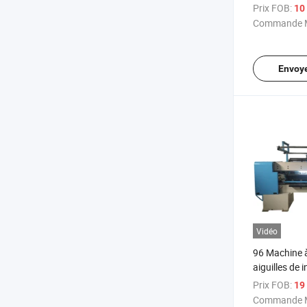
automatiqu
Prix FOB:
10 
Commande M
Envoy
Vidéo
96 Machine à 
aiguilles de 
Prix FOB:
19 
Commande M