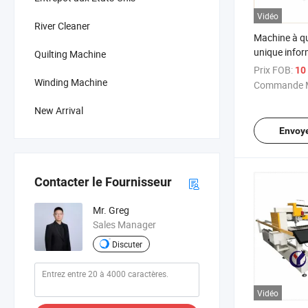
Vidéo
River Cleaner
Machine à qui
unique infor
Quilting Machine
ensemble de l
Prix FOB:
10 
Winding Machine
Commande M
New Arrival
Envoy
Contacter le Fournisseur
Mr. Greg
Sales Manager
Discuter
Vidéo