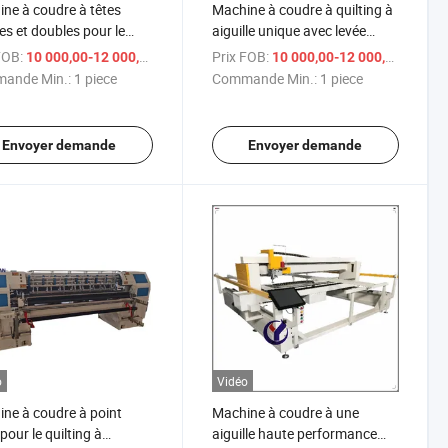
ne à coudre à têtes
Machine à coudre à quilting à
es et doubles pour le
aiguille unique avec levée
le domestique
automatique de tête à la
FOB:
/ piece
Prix FOB:
/ 
10 000,00-12 000,00 $US
10 000,00-12 000,00 $US
vitesse maximale
ande Min.:
1 piece
Commande Min.:
1 piece
Envoyer demande
Envoyer demande
o
Vidéo
ne à coudre à point
Machine à coudre à une
pour le quilting à
aiguille haute performance