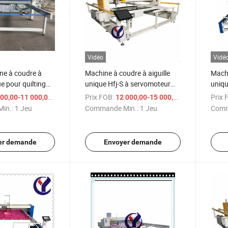
Vidéo
Vidé
ne à coudre à
Machine à coudre à aiguille
Machi
ue pour quilting
unique Hfj-S à servomoteur
uniqu
 et matelas
complet
vites
/ Jeu
Prix FOB:
/ Jeu
Prix 
00,00-11 000,00 $US
12 000,00-15 000,00 $US
in.:
1 Jeu
Commande Min.:
1 Jeu
Comm
er demande
Envoyer demande