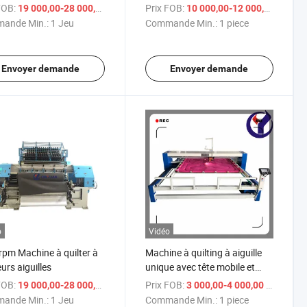
urs aiguilles
avec table de travail
FOB:
/ Jeu
Prix FOB:
/ 
19 000,00-28 000,00 $US
10 000,00-12 000,00 $US
ande Min.:
1 Jeu
Commande Min.:
1 piece
Envoyer demande
Envoyer demande
o
Vidéo
pm Machine à quilter à
Machine à quilting à aiguille
urs aiguilles
unique avec tête mobile et
petit encombrement
FOB:
/ Jeu
Prix FOB:
/ pie
19 000,00-28 000,00 $US
3 000,00-4 000,00 $US
ande Min.:
1 Jeu
Commande Min.:
1 piece