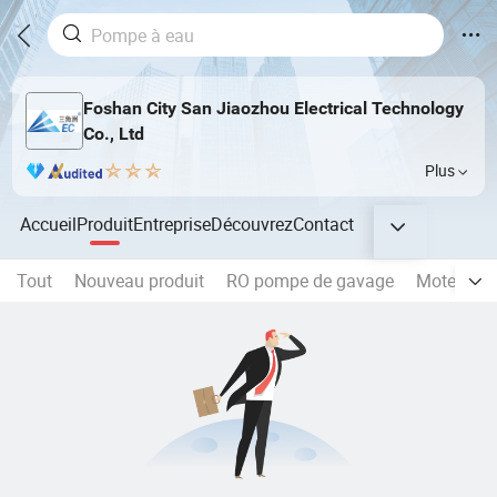
Foshan City San Jiaozhou Electrical Technology
Co., Ltd
Plus
Accueil
Produit
Entreprise
Découvrez
Contact
Tout
Nouveau produit
RO pompe de gavage
Moteur Br