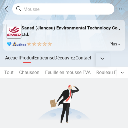
Sansd (Jiangsu) Environmental Technology Co.,
Ltd.
Plus
Accueil
Produit
Entreprise
Découvrez
Contact
Tout
Chausson
Feuille en mousse EVA
Rouleau EVA