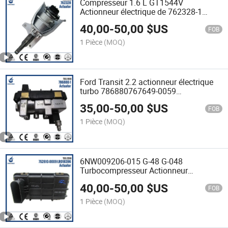
Compresseur 1.6 L GT1544V
Actionneur électrique de 762328-1
9660493580
40,00
-
50,00
$US
FOB
1 Pièce
(MOQ)
Ford Transit 2.2 actionneur électrique
turbo 786880767649-0059
BK2Q6K682GA 6NW009550 G-59 G-
35,00
-
50,00
$US
059
FOB
1 Pièce
(MOQ)
6NW009206-015 G-48 G-048
Turbocompresseur Actionneur
électrique Ford 752610-9
40,00
-
50,00
$US
6C1Q6K682EC Land rover LR018396
FOB
1 Pièce
(MOQ)