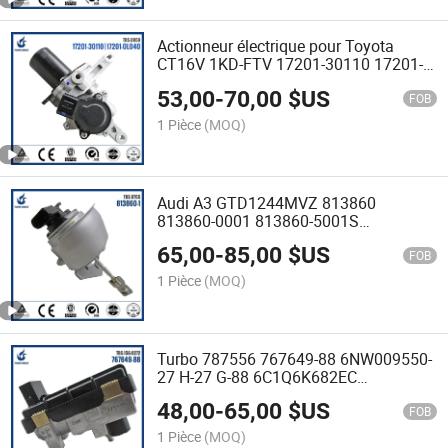
Actionneur électrique pour Toyota
CT16V 1KD-FTV 17201-30110 17201-
0L040 126 KW 171 HP 17201-OL040
53,00
-
70,00
$US
172010L040
FOB
1 Pièce
(MOQ)
Audi A3 GTD1244MVZ 813860
813860-0001 813860-5001S
Actionneur Électrique de
65,00
-
85,00
$US
Turbocompresseur
FOB
1 Pièce
(MOQ)
Turbo 787556 767649-88 6NW009550-
27 H-27 G-88 6C1Q6K682EC
Actionneur Électrique
48,00
-
65,00
$US
FOB
1 Pièce
(MOQ)