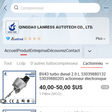
QINGDAO LANRESS AUTOTECH CO., LTD.
Plus
Accueil
Produit
Entreprise
Découvrez
Contact
Tout
Lcdp
D'autres turbocompresseur
L'actionneur élec
BV43 turbo diesel 2.0 L 53039880132
53039880205 actionneur électronique
40,00
-
50,00
$US
FOB
1 Pièce
(MOQ)