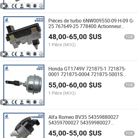
Pièces de turbo 6NW009550-09 H-09 G-
25 767649-25 778400 Actionneur
électrique
48,00
-
65,00
$US
FOB
1 Pièce
(MOQ)
Honda GT1749V 721875-1 721875-
0001 721875-0004 721875-5001S
Actionneur de turbocompresseur
55,00
-
60,00
$US
FOB
1 Pièce
(MOQ)
Alfa Romeo BV35 54359880027
54359700027 54359980027
Actionneur Électrique Turbo
45,00
-
55,00
$US
FOB