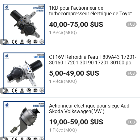
1KD pour l'actionneur de
turbocompresseur électrique de Toyota
Hilux 17201-30110 17201-OL040
40,00
-
75,00
$US
89457-52010
FOB
1 Pièce
(MOQ)
CT16V Refroidi à l'eau T809A43 17201-
30160 17201-30190 17201-30100 pour
l'actionneur électrique de
5,00
-
49,00
$US
turbocompresseur Toyota
FOB
1 Pièce
(MOQ)
Actionneur électrique pour siège Audi
Skoda Volkswagen( VW )
GTD1244MVZ CLHA 15G0755 813860
19,00
-
59,00
$US
04L198716A 750825-0001 809278-001
FOB
turbocompresseur
1 Pièce
(MOQ)