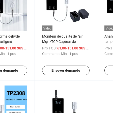
Vidéo
Vidé
formaldéhyde
Moniteur de qualité de l'air
Analy
telligent,
Mqtt/TCP Capteur de
tempé
 de données,
formaldéhyde Enregistreur de
forma
/ pcs
Prix FOB:
/ pcs
Prix 
,00-151,00 $US
61,00-151,00 $US
 gaz, détecteur
données Analyseur de gaz
école
in.:
1 pcs
Commande Min.:
1 pcs
Comm
er demande
Envoyer demande