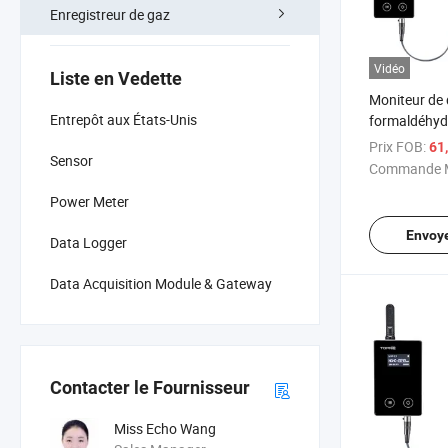
Enregistreur de gaz
Vidéo
Liste en Vedette
Moniteur de q
Entrepôt aux États-Unis
formaldéhyde
données de 
Prix FOB:
61
Sensor
d'humidité
Commande M
Power Meter
Envoy
Data Logger
Data Acquisition Module & Gateway
Contacter le Fournisseur
Miss Echo Wang