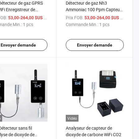
étecteur de gaz GPRS
Détecteur de gaz Nh3
Fi Enregistreur de
Ammoniac 100 Ppm Capteur
es portatif pour
de gaz Enregistreur de
FOB:
/ pcs
Prix FOB:
/ pcs
53,00-264,00 $US
53,00-264,00 $US
moniac
données Prix d'usine
ande Min.:
1 pcs
Commande Min.:
1 pcs
Envoyer demande
Envoyer demande
o
Vidéo
étecteur sans fil
Analyseur de capteur de
lyse de dioxyde de
dioxyde de carbone WiFi CO2