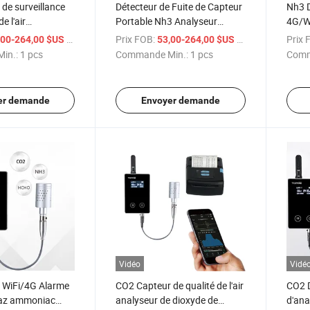
de surveillance
Détecteur de Fuite de Capteur
Nh3 D
de l'air
Portable Nh3 Analyseur
4G/Wi
tal enregistreur
d'Ammoniac Journaliseur de
donné
/ pcs
Prix FOB:
/ pcs
Prix 
,00-264,00 $US
53,00-264,00 $US
analyseur de gaz
Données 0-100ppm
l'am
in.:
1 pcs
Commande Min.:
1 pcs
Comm
er demande
Envoyer demande
Vidéo
Vidé
 WiFi/4G Alarme
CO2 Capteur de qualité de l'air
CO2 D
 gaz ammoniac
analyseur de dioxyde de
d'ana