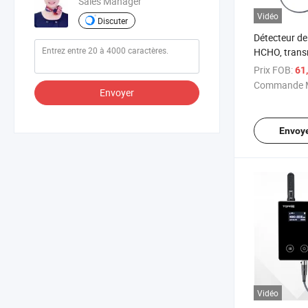
Sales Manager
Vidéo
Discuter
Détecteur d
HCHO, trans
de gaz avec 
Prix FOB:
61
ligne
Commande M
Envoyer
Envoy
Vidéo