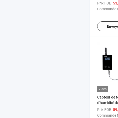
industriel en
Prix FOB:
53
données
Commande M
Envoy
Vidéo
Capteur de t
d'humidité d
carbone CO2 
Prix FOB:
59
données pour
Commande M