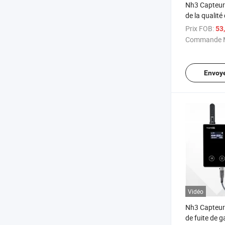
Nh3 Capteur 
de la qualité 
environnemen
Prix FOB:
53
de données 
Commande M
ammoniac
Envoy
Vidéo
Nh3 Capteur
de fuite de