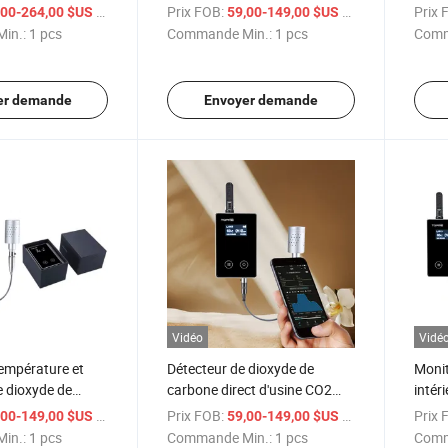
registreur de
carbone CO2 Enregistreur de
carbo
/ pcs
Prix FOB:
/ pcs
Prix 
,00-264,00 $US
59,00-149,00 $US
données de gaz
donn
in.:
1 pcs
Commande Min.:
1 pcs
Comm
er demande
Envoyer demande
Vidéo
Vidé
empérature et
Détecteur de dioxyde de
Monite
e dioxyde de
carbone direct d'usine CO2
intér
enregistreur de
Détecteur d'alarme Détecteur
dioxy
/ pcs
Prix FOB:
/ pcs
Prix 
,00-149,00 $US
59,00-149,00 $US
 la surveillance
d'analyse de gaz
in.:
1 pcs
Commande Min.:
1 pcs
Comm