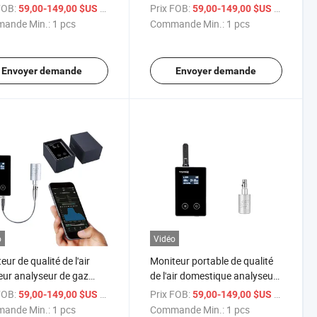
ne CO2 Enregistreur de
FOB:
/ pcs
Prix FOB:
/ pcs
59,00-149,00 $US
59,00-149,00 $US
ées
ande Min.:
1 pcs
Commande Min.:
1 pcs
Envoyer demande
Envoyer demande
o
Vidéo
ur de qualité de l'air
Moniteur portable de qualité
ieur analyseur de gaz
de l'air domestique analyseur
de de carbone
de gaz dioxyde de carbone
FOB:
/ pcs
Prix FOB:
/ pcs
59,00-149,00 $US
59,00-149,00 $US
ande Min.:
1 pcs
Commande Min.:
1 pcs