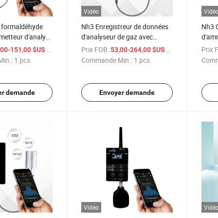
Vidéo
Vidé
e formaldéhyde
Nh3 Enregistreur de données
Nh3 C
metteur d'analyse
d'analyseur de gaz avec
d'amm
surveillance en
capteur externe d'ammoniac
GPRS 
/ pcs
Prix FOB:
/ pcs
Prix 
,00-151,00 $US
53,00-264,00 $US
in.:
1 pcs
Commande Min.:
1 pcs
Comm
er demande
Envoyer demande
Vidéo
Vidé