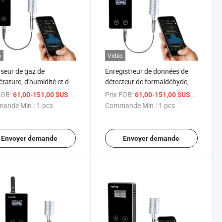
o
Vidéo
seur de gaz de
Enregistreur de données de
rature, d'humidité et de
détecteur de formaldéhyde,
ldéhyde pour hôtels,
moniteur de qualité de l'air
FOB:
/ pcs
Prix FOB:
/ pcs
61,00-151,00 $US
61,00-151,00 $US
s, restaurants
pour bureau à domicile
ande Min.:
1 pcs
Commande Min.:
1 pcs
Envoyer demande
Envoyer demande