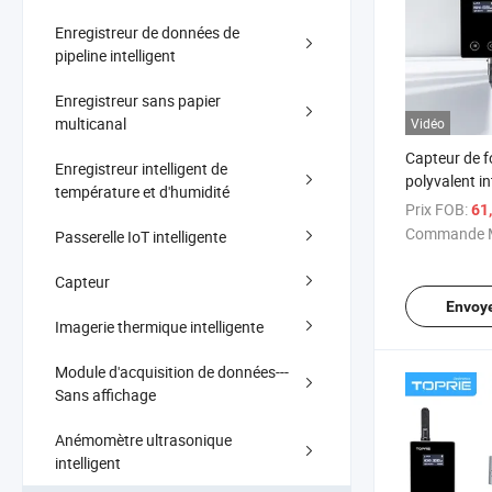
Enregistreur de données de
pipeline intelligent
Enregistreur sans papier
multicanal
Vidéo
Capteur de 
Enregistreur intelligent de
polyvalent in
température et d'humidité
enregistreur
Prix FOB:
61
analyseur de
Commande M
Passerelle IoT intelligente
Capteur
Envoy
Imagerie thermique intelligente
Module d'acquisition de données---
Sans affichage
Anémomètre ultrasonique
intelligent