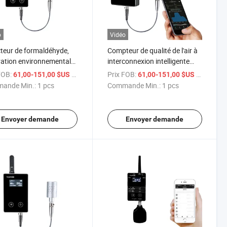
o
Vidéo
teur de formaldéhyde,
Compteur de qualité de l'air à
ation environnementale,
interconnexion intelligente
eur de formaldéhyde,
pour 5s surveillance des
FOB:
/ pcs
Prix FOB:
/ pcs
61,00-151,00 $US
61,00-151,00 $US
seur de gaz avec
capteurs de formaldéhyde à
ande Min.:
1 pcs
Commande Min.:
1 pcs
cation pour téléphone
domicile
Envoyer demande
Envoyer demande