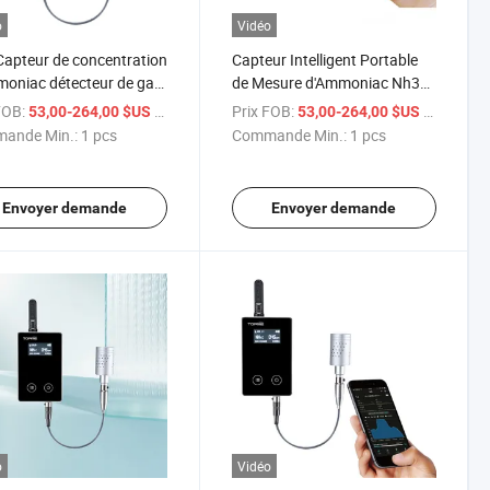
o
Vidéo
apteur de concentration
Capteur Intelligent Portable
oniac détecteur de gaz
de Mesure d'Ammoniac Nh3
analyseur de gaz
Analyseur de Gaz pour Ferme
FOB:
/ pcs
Prix FOB:
/ pcs
53,00-264,00 $US
53,00-264,00 $US
ande Min.:
1 pcs
Commande Min.:
1 pcs
Envoyer demande
Envoyer demande
o
Vidéo