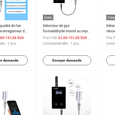
Vidéo
Vidé
ualité de l'air
Détecteur de gaz
Détec
 enregistreur de
formaldéhyde monté au mur
rénov
température et
avec affichage
monit
/ pcs
Prix FOB:
/ pcs
Prix 
,00-151,00 $US
61,00-151,00 $US
analy
in.:
1 pcs
Commande Min.:
1 pcs
Comm
appli
er demande
Envoyer demande