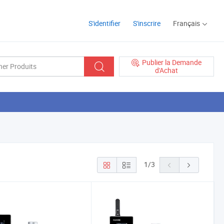
S'identifier
S'inscrire
Français
Publier la Demande
d'Achat
1
/
3