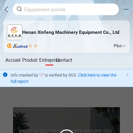
Henan Xinfeng Machinery Equipment Co., Ltd
Plus
Accueil
Produit
Entreprise
Contact
Info marked by "
√
" is verified by SGS.
Click here to view the
full report
.