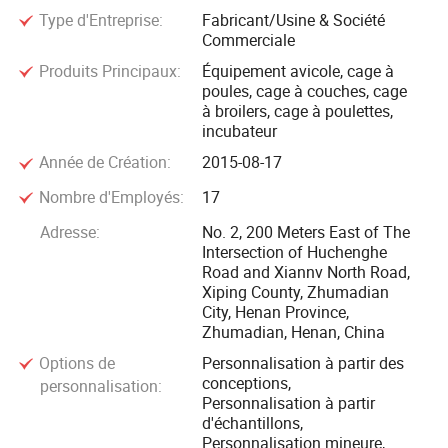
Type d'Entreprise:
Fabricant/Usine & Société
dans de nouveaux équipements.
Commerciale
Produits Principaux:
Équipement avicole, cage à
L'usine de la société a été construite en 2015. La National
poules, cage à couches, cage
Highway 107, l'autoroute Beijing-Zhuhai, le chemin de fer
à broilers, cage à poulettes,
Beijing-Guangzhou et le chemin de fer à grande vitesse
incubateur
Beijing-Guangzhou traversent tout le territoire, ce qui lui
Année de Création:
2015-08-17
confère des avantages de transport uniques. Forts d'une
Nombre d'Employés:
17
force technique solide, de machines et d'équipements de
pointe, d'une technologie de production exquise, de la
Adresse:
No. 2, 200 Meters East of The
Intersection of Huchenghe
recherche et du développement de nouveaux produits et de
Road and Xiannv North Road,
la conception, nous sommes déterminés à créer des
Xiping County, Zhumadian
produits industriels de premier plan au pays. La série de
City, Henan Province,
Zhumadian, Henan, China
produits Xinfeng cage de la société a gagné la confiance
des clients avec sa conception scientifique et raisonnable,
Options de
Personnalisation à partir des
conceptions,
personnalisation:
sa technologie de production de haute qualité et son service
Personnalisation à partir
méticuleux et réfléchi.
d'échantillons,
Personnalisation mineure,