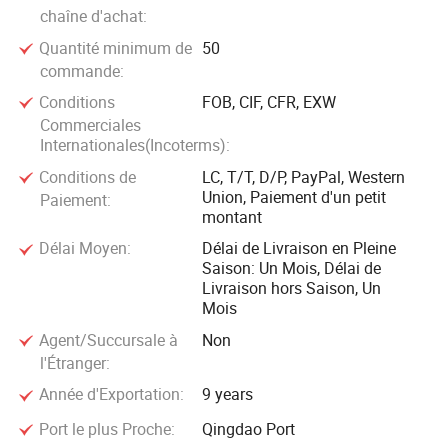
pont entre vous et l'industrie de l'élevage!
chaîne d'achat:
Quantité minimum de
50
commande:
Conditions
FOB, CIF, CFR, EXW
Commerciales
Internationales(Incoterms):
Conditions de
LC, T/T, D/P, PayPal, Western
Union, Paiement d'un petit
Paiement:
montant
Délai Moyen:
Délai de Livraison en Pleine
Saison: Un Mois, Délai de
Livraison hors Saison, Un
Mois
Agent/Succursale à
Non
l'Étranger:
Année d'Exportation:
9 years
Port le plus Proche:
Qingdao Port