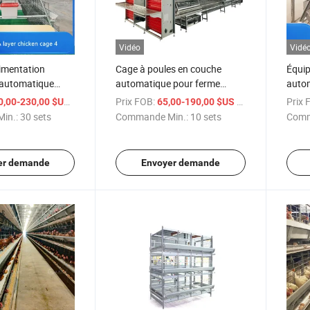
Vidéo
Vidé
imentation
Cage à poules en couche
Équip
 automatique
automatique pour ferme
autom
 cage à œufs,
avicole
à bat
/ sets
Prix FOB:
/ sets
Prix 
0,00-230,00 $US
65,00-190,00 $US
oules
pond
in.:
30 sets
Commande Min.:
10 sets
Comm
er demande
Envoyer demande