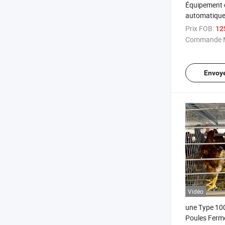
Équipement d
automatique
poules en ba
Prix FOB:
12
Commande M
Envoy
Vidéo
une Type 10
Poules Ferm