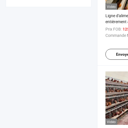
Vidéo
Ligne d'alim
entièrement
H pour batte
Prix FOB:
12
poules pond
Commande M
Envoy
Vidéo