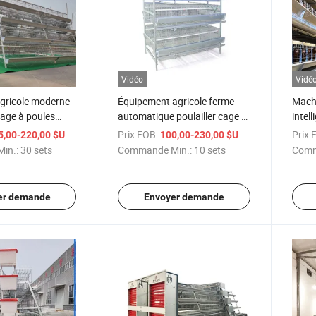
Vidéo
Vidé
agricole moderne
Équipement agricole ferme
Machi
age à poules
automatique poulailler cage à
intell
s pour poules
poules avec ceinture de
infor
/ sets
Prix FOB:
/ sets
Prix 
5,00-220,00 $US
100,00-230,00 $US
nettoyage de fumier en PP
in.:
30 sets
Commande Min.:
10 sets
Comm
er demande
Envoyer demande