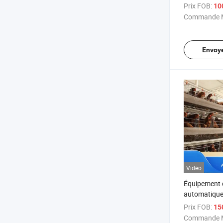
Poules Cage
Prix FOB:
10
Commande M
Envoy
Vidéo
Équipement 
automatique
poules pond
Prix FOB:
15
Commande M