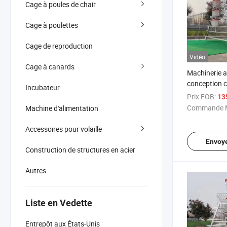
Cage à poules de chair
Cage à poulettes
Cage de reproduction
Vidéo
Cage à canards
Machinerie 
conception c
Incubateur
automatique
Prix FOB:
13
pondeuses
Commande M
Machine d'alimentation
Accessoires pour volaille
Envoy
Construction de structures en acier
Autres
Liste en Vedette
Entrepôt aux États-Unis