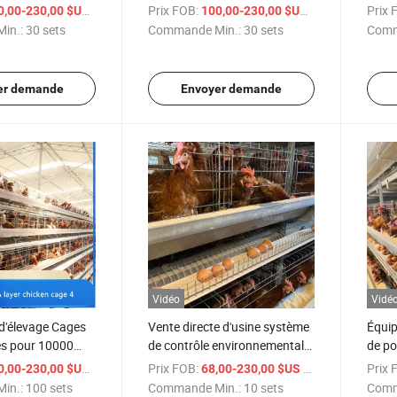
 à Poules
cage en fil métallique, cage
poul
/ sets
Prix FOB:
/ sets
Prix 
0,00-230,00 $US
100,00-230,00 $US
pour poules pondeuses
couch
in.:
30 sets
Commande Min.:
30 sets
Comm
er demande
Envoyer demande
Vidéo
Vidé
d'élevage Cages
Vente directe d'usine système
Équip
s pour 10000
de contrôle environnemental
de po
euses ferme
type H cage à poules en
dista
/ sets
Prix FOB:
/ sets
Prix 
0,00-230,00 $US
68,00-230,00 $US
couches
poule
in.:
100 sets
Commande Min.:
10 sets
Comm