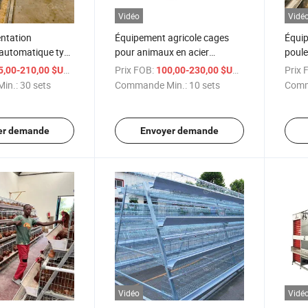
Vidéo
Vidé
entation
Équipement agricole cages
Équip
 automatique type
pour animaux en acier
poule
rie d'élevage de
galvanisé poulailler
de fe
/ sets
Prix FOB:
/ sets
Prix 
5,00-210,00 $US
100,00-230,00 $US
euses
automatisé
in.:
30 sets
Commande Min.:
10 sets
Comm
er demande
Envoyer demande
Vidéo
Vidé