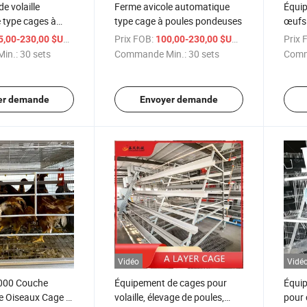
e volaille
Ferme avicole automatique
Équip
 type cages à
type cage à poules pondeuses
œufs 
tterie
pour 
/ sets
Prix FOB:
/ sets
Prix 
5,00-230,00 $US
100,00-230,00 $US
à pou
in.:
30 sets
Commande Min.:
30 sets
Comm
er demande
Envoyer demande
Vidéo
Vidé
000 Couche
Équipement de cages pour
Équip
e Oiseaux Cage à
volaille, élevage de poules,
pour 