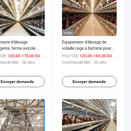
o
Vidéo
nerie d'élevage
Équipement d'élevage de
igente, ferme avicole
volaille cage à batterie pour
matisée, cage de ponte
poules pondeuses
FOB:
/ sets
Prix FOB:
/ sets
120,00-170,00 $US
125,00-185,00 $US
ande Min.:
30 sets
Commande Min.:
30 sets
Envoyer demande
Envoyer demande