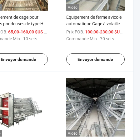
o
Vidéo
ement de cage pour
Équipement de ferme avicole
s pondeuses de type H
automatique Cage à volaille
rme avicole à vendre
un type de cage à ponte pour
FOB:
/ sets
Prix FOB:
/ sets
65,00-160,00 $US
100,00-230,00 $US
poules
ande Min.:
10 sets
Commande Min.:
30 sets
Envoyer demande
Envoyer demande
o
Vidéo