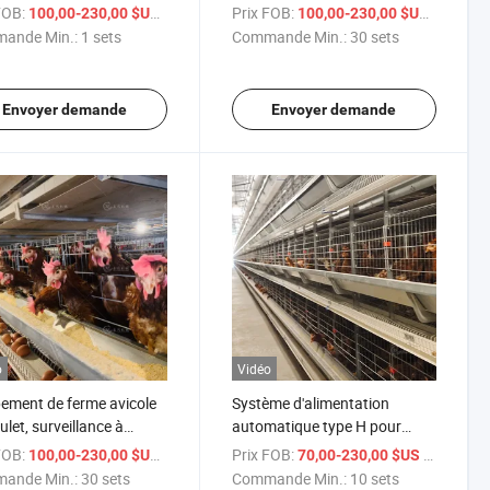
es pondeuses pour 10000
pondeuses, cages à batterie
FOB:
/ sets
Prix FOB:
/ sets
100,00-230,00 $US
100,00-230,00 $US
es de ferme
ande Min.:
1 sets
Commande Min.:
30 sets
Envoyer demande
Envoyer demande
o
Vidéo
ement de ferme avicole
Système d'alimentation
ulet, surveillance à
automatique type H pour
nce, batterie de cage à
10000 élevage de poules
FOB:
/ sets
Prix FOB:
/ sets
100,00-230,00 $US
70,00-230,00 $US
s
ande Min.:
30 sets
Commande Min.:
10 sets