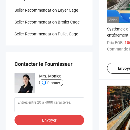
Seller Recommendation Layer Cage
Vidéo
Seller Recommendation Broiler Cage
Système d'al
Seller Recommendation Pullet Cage
entièrement
pour poules,
Prix FOB:
10
élevage de p
Commande M
Contacter le Fournisseur
Envoy
Mrs. Monica
Discuter
Envoyer