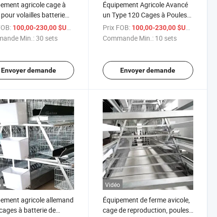
ement agricole cage à
Équipement Agricole Avancé
pour volailles batterie
un Type 120 Cages à Poules
poules pondeuses cages
au Nigeria
FOB:
/ sets
Prix FOB:
/ sets
100,00-230,00 $US
100,00-230,00 $US
les
ande Min.:
30 sets
Commande Min.:
10 sets
Envoyer demande
Envoyer demande
o
Vidéo
ement agricole allemand
Équipement de ferme avicole,
cages à batterie de
cage de reproduction, poules