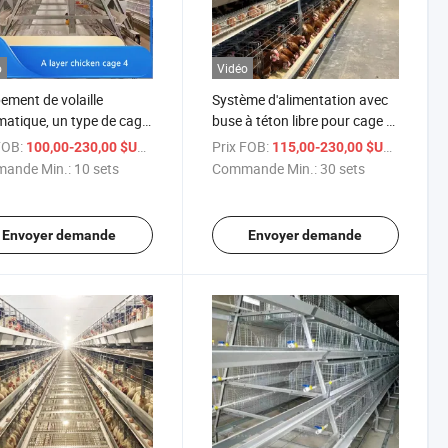
o
Vidéo
ement de volaille
Système d'alimentation avec
atique, un type de cage
buse à téton libre pour cage à
terie pour poules
poules
FOB:
/ sets
Prix FOB:
/ sets
100,00-230,00 $US
115,00-230,00 $US
euses
ande Min.:
10 sets
Commande Min.:
30 sets
Envoyer demande
Envoyer demande