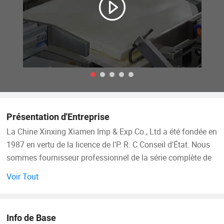
Présentation d'Entreprise
La Chine Xinxing Xiamen Imp & Exp Co., Ltd a été fondée en
1987 en vertu de la licence de l'P. R. C Conseil d'État. Nous
sommes fournisseur professionnel de la série complète de
fournitures militaires et des équipements logistiques pour
Voir Tout
plus de 30 ans. En tant que membres de la Chine Xinxing
Corp., non seulement nous avons notre propre usine de
vêtements militaires, mais aussi propre des centaines de
Info de Base
fabricants dans le sac à dos, veste, bottes, les éléments de