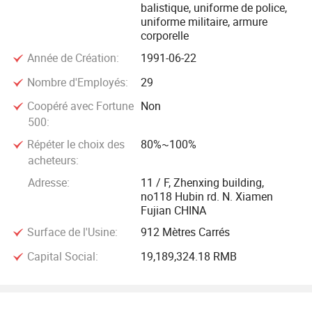
balistique, uniforme de police,
Nous croyons que la qualité est la vie de l'entreprise
uniforme militaire, armure
militaire, et toujours la conduite des affaires avec le respect
corporelle
rigide. Basée sur la philosophie de " qualité, et le service de
Année de Création:
1991-06-22
livraison", nous allons satisfaire nos clients en permanence
Nombre d'Employés:
29
avec une technologie avancée, qualité fiable et prévenant
après le service
Coopéré avec Fortune
Non
500:
nous permettra de toujours respecter les pratiques
Répéter le choix des
80%~100%
internationales et le principe de l'égalité et de l'avantage
acheteurs:
mutuel, et nous espérons sincèrement à établir une vaste
Adresse:
11 / F, Zhenxing building,
des relations de coopération avec des amis partout dans le
no118 Hubin rd. N. Xiamen
Fujian CHINA
monde dans le développement des munitions et des
produits d'équipement logistique.
Surface de l'Usine:
912 Mètres Carrés
Capital Social:
19,189,324.18 RMB