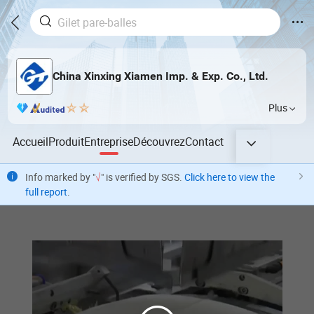
China Xinxing Xiamen Imp. & Exp. Co., Ltd.
Plus
Accueil
Produit
Entreprise
Découvrez
Contact
Info marked by "
√
" is verified by SGS.
Click here to view the
full report
.