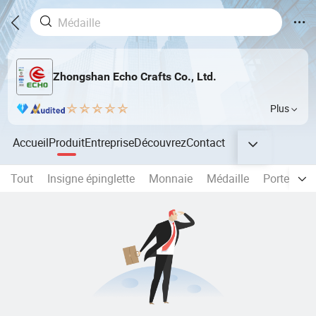
Zhongshan Echo Crafts Co., Ltd.
Plus
Accueil
Produit
Entreprise
Découvrez
Contact
Tout
Insigne épinglette
Monnaie
Médaille
Porte-clés