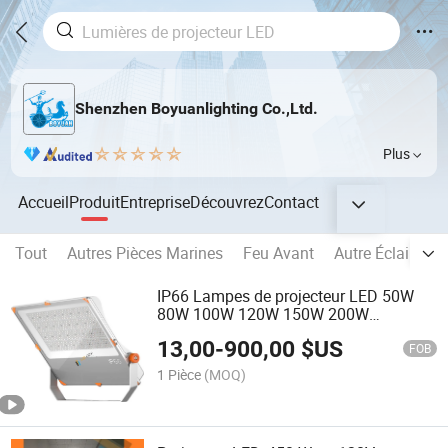
Shenzhen Boyuanlighting Co.,Ltd.
Plus
Accueil
Produit
Entreprise
Découvrez
Contact
Tout
Autres Pièces Marines
Feu Avant
Autre Éclairage 
IP66 Lampes de projecteur LED 50W
80W 100W 120W 150W 200W
Projecteurs marins
13,00
-
900,00
$US
FOB
1 Pièce
(MOQ)