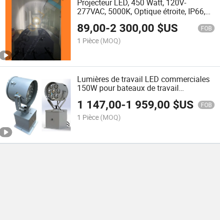
Projecteur LED, 450 Watt, 120V-
277VAC, 5000K, Optique étroite, IP66,
Éclairage marin
89,00
-
2 300,00
$US
FOB
1 Pièce
(MOQ)
Lumières de travail LED commerciales
150W pour bateaux de travail
professionnels éclairage longue portée
1 147,00
-
1 959,00
$US
3000m
FOB
1 Pièce
(MOQ)