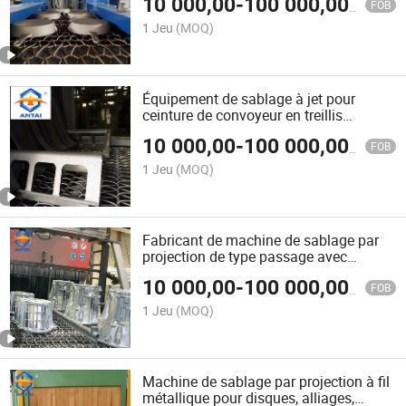
10 000,00
-
100 000,00
$US
d'aluminium
FOB
1 Jeu
(MOQ)
Équipement de sablage à jet pour
ceinture de convoyeur en treillis
métallique pour le nettoyage de surface
10 000,00
-
100 000,00
$US
des pièces de cadre de soudage
FOB
structurel
1 Jeu
(MOQ)
Fabricant de machine de sablage par
projection de type passage avec
convoyeur en treillis métallique
10 000,00
-
100 000,00
$US
FOB
1 Jeu
(MOQ)
Machine de sablage par projection à fil
métallique pour disques, alliages,