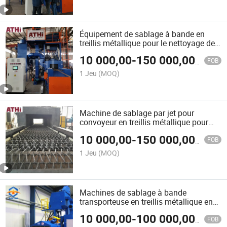
Équipement de sablage à bande en
treillis métallique pour le nettoyage de
surface des pièces traitées
10 000,00
-
150 000,00
$US
thermiquement
FOB
1 Jeu
(MOQ)
Machine de sablage par jet pour
convoyeur en treillis métallique pour
fabrications de soudures et pièces
10 000,00
-
150 000,00
$US
automobiles
FOB
1 Jeu
(MOQ)
Machines de sablage à bande
transporteuse en treillis métallique en
alliage d'aluminium personnalisé
10 000,00
-
100 000,00
$US
FOB