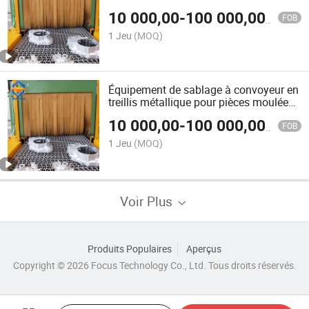
plaques et pièces structurelles
10 000,00
-
100 000,00
$US
FOB
1 Jeu
(MOQ)
Équipement de sablage à convoyeur en
treillis métallique pour pièces moulées
traitées thermiquement et pièces en
10 000,00
-
100 000,00
$US
alliage
FOB
1 Jeu
(MOQ)
Voir Plus
Produits Populaires
Aperçus
Copyright © 2026 Focus Technology Co., Ltd. Tous droits réservés.