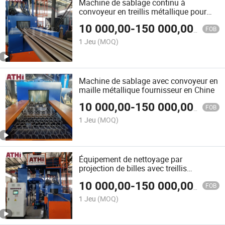
Machine de sablage continu à
convoyeur en treillis métallique pour
pièces moulées en laiton
10 000,00
-
150 000,00
$US
FOB
1 Jeu
(MOQ)
Machine de sablage avec convoyeur en
maille métallique fournisseur en Chine
10 000,00
-
150 000,00
$US
FOB
1 Jeu
(MOQ)
Équipement de nettoyage par
projection de billes avec treillis
métallique pour pièces en aluminium
10 000,00
-
150 000,00
$US
moulées sous pression
FOB
1 Jeu
(MOQ)