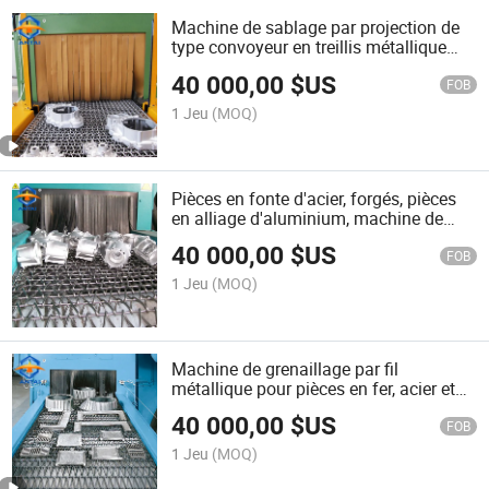
Machine de sablage par projection de
type convoyeur en treillis métallique
pour pièces moulées, forgées et en
40 000,00
$US
alliage
FOB
1 Jeu
(MOQ)
Pièces en fonte d'acier, forgés, pièces
en alliage d'aluminium, machine de
sablage
40 000,00
$US
FOB
1 Jeu
(MOQ)
Machine de grenaillage par fil
métallique pour pièces en fer, acier et
alliage d'aluminium
40 000,00
$US
FOB
1 Jeu
(MOQ)