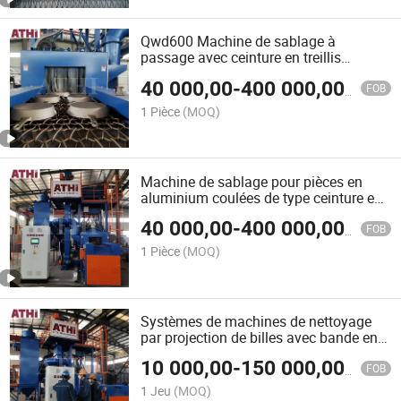
Qwd600 Machine de sablage à
passage avec ceinture en treillis
métallique en acier
40 000,00
-
400 000,00
$US
FOB
1 Pièce
(MOQ)
Machine de sablage pour pièces en
aluminium coulées de type ceinture en
treillis métallique
40 000,00
-
400 000,00
$US
FOB
1 Pièce
(MOQ)
Systèmes de machines de nettoyage
par projection de billes avec bande en
treillis métallique pour pièces forgées et
10 000,00
-
150 000,00
$US
coulées
FOB
1 Jeu
(MOQ)