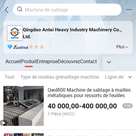
Qingdao Antai Heavy Industry Machinery Co.,
Ltd.
Plus
Accueil
Produit
Entreprise
Découvrez
Contact
Tout
Type de rouleau grenaillage machine
Ligne de prétr
Qwd800 Machine de sablage à mailles
métalliques pour ressorts de feuilles
40 000,00
-
400 000,00
$US
FOB
1 Pièce
(MOQ)