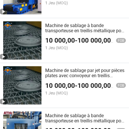
1 Jeu
(MOQ)
Machine de sablage à bande
transporteuse en treillis métallique pour
composants en fonte, pièces de
10 000,00
-
100 000,00
$US
fonderie, pièces de moulage par
FOB
investissement
1 Jeu
(MOQ)
Machine de sablage par jet pour pièces
plates avec convoyeur en treillis
métallique continu
10 000,00
-
100 000,00
$US
FOB
1 Jeu
(MOQ)
Machine de sablage à bande
transporteuse en treillis métallique pour
pièces en fer, acier, laiton et alliage