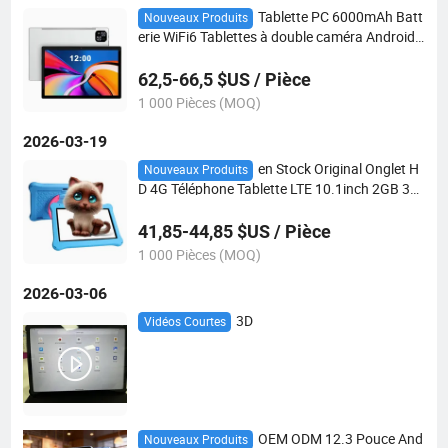
Tablette PC 6000mAh Batt
Nouveaux Produits
erie WiFi6 Tablettes à double caméra Android
14/15 Octa Core A537 6+128g Tablettes RA
M/ROM
62,5-66,5 $US / Pièce
1 000 Pièces (MOQ)
2026-03-19
en Stock Original Onglet H
Nouveaux Produits
D 4G Téléphone Tablette LTE 10.1inch 2GB 32
GB Éducatif Enfants Android 10 Tablette PC
41,85-44,85 $US / Pièce
1 000 Pièces (MOQ)
2026-03-06
3D
Vidéos Courtes
OEM ODM 12.3 Pouce And
Nouveaux Produits