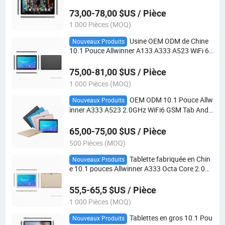
e OEM ODM
73,00-78,00 $US / Pièce
1 000 Pièces (MOQ)
Usine OEM ODM de Chine
Nouveaux Produits
10.1 Pouce Allwinner A133 A333 A523 WiFi 6
Android 15 Tablette PC Tablette d'apprentissa
ge éducatif
75,00-81,00 $US / Pièce
1 000 Pièces (MOQ)
OEM ODM 10.1 Pouce Allw
Nouveaux Produits
inner A333 A523 2.0GHz WiFi6 GSM Tab Andr
oid 12 13 pour Enfants Tablette Éducative Tabl
ettes Android
65,00-75,00 $US / Pièce
500 Pièces (MOQ)
Tablette fabriquée en Chin
Nouveaux Produits
e 10.1 pouces Allwinner A333 Octa Core 2.0G
Hz WiFi6 tablette GSM Android 15 pour l'éduca
tion des enfants et les jeux
55,5-65,5 $US / Pièce
1 000 Pièces (MOQ)
Tablettes en gros 10.1 Pou
Nouveaux Produits