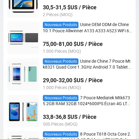
C Tab MID
30,5-31,5 $US / Pièce
2 Pièces (MOQ)
Usine OEM ODM de Chine
Nouveaux Produits
10.1 Pouce Allwinner A133 A333 A523 WiFi 6
Android 15 Tablette PC Tablette d'apprentissa
ge éducatif
75,00-81,00 $US / Pièce
1 000 Pièces (MOQ)
Usine de Chine 7 Pouce Mt
Nouveaux Produits
k8321 Quad Core 1.3GHz Android 7.0 Tablette
PC WiFi Bt GPS MID 3G Appels Tablettes Andr
oid Éducatives pour Enfants
29,00-32,00 $US / Pièce
1 000 Pièces (MOQ)
7 Pouce Mediatek Mtk673
Nouveaux Produits
5 2GB RAM 32GB 1024*600IPS Écran 4G LTE
Wif Tablette Android pour l'apprentissage éduc
atif
33,8-36,8 $US / Pièce
500 Pièces (MOQ)
8 Pouce T618 Octa Core 2.
Nouveaux Produits