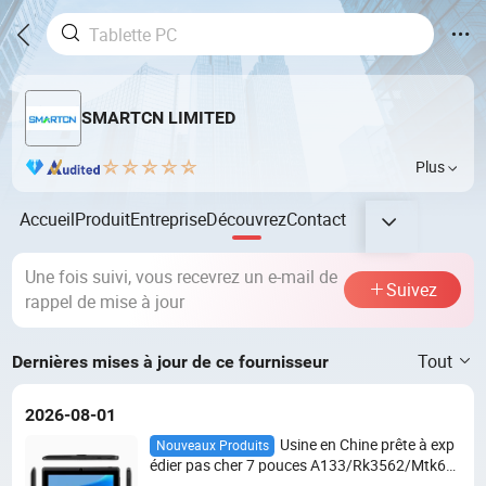
SMARTCN LIMITED
Plus
Accueil
Produit
Entreprise
Découvrez
Contact
Une fois suivi, vous recevrez un e-mail de
Suivez
rappel de mise à jour
Tout
Dernières mises à jour de ce fournisseur
2026-08-01
Usine en Chine prête à exp
Nouveaux Produits
édier pas cher 7 pouces A133/Rk3562/Mtk67
35 Quad Core WiFi Android 14 Gms tablette P