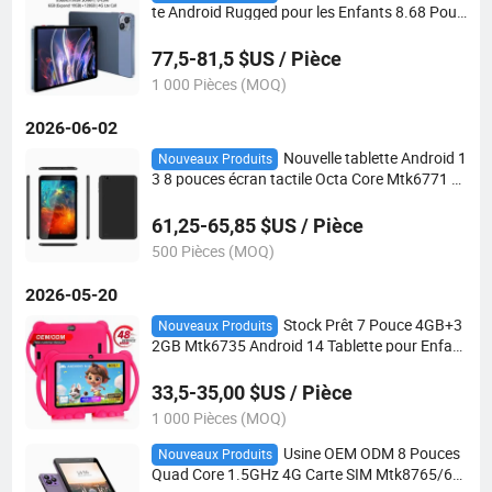
te Android Rugged pour les Enfants 8.68 Pouc
es Otca Core 4G Réseau LTE Appel Téléphoniq
ue Tablette Android avec Carte SIM
77,5-81,5 $US / Pièce
1 000 Pièces (MOQ)
2026-06-02
Nouvelle tablette Android 1
Nouveaux Produits
3 8 pouces écran tactile Octa Core Mtk6771 4
GB RAM 64GB ROM écran tactile 2.0GHz table
ttes PC WiFi 4G
61,25-65,85 $US / Pièce
500 Pièces (MOQ)
2026-05-20
Stock Prêt 7 Pouce 4GB+3
Nouveaux Produits
2GB Mtk6735 Android 14 Tablette pour Enfant
s Logiciel d'Apprentissage Éducation et Jeu PC
Tablette Tablette pour Enfants
33,5-35,00 $US / Pièce
1 000 Pièces (MOQ)
Usine OEM ODM 8 Pouces
Nouveaux Produits
Quad Core 1.5GHz 4G Carte SIM Mtk8765/67