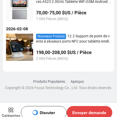
ces A523 2.0GHz Tablette WiFi GSM Android 1
15.0 pour l'éducation et les jeux pour enfants a
vec clavier
70,00-75,00 $US / Pièce
1 000 Pièces (MOQ)
2026-02-08
12.2 Support de point de v
Nouveaux Produits
ente à plusieurs ports NFC pour tablette intelli
gente d'hôtel, commande ROM, contrôle de pai
ement, matériel ODM pour restaurant
198,00-208,00 $US / Pièce
2 000 Pièces (MOQ)
Produits Populaires
Aperçus
Copyright © 2026 Focus Technology Co., Ltd. Tous droits réservés.
Discuter
Envoyer demande
Catégories