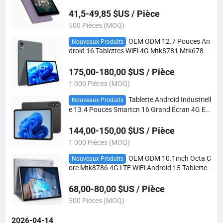
39 Tablette Android MID WiFi Bluetooth pour
l'éducation des étudiants Cadeau
41,5-49,85 $US / Pièce
500 Pièces (MOQ)
OEM ODM 12.7 Pouces An
Nouveaux Produits
droid 16 Tablettes WiFi 4G Mtk8781 Mtk6789
Octa Core 2.0GHz 8GB RAM+256GB ROM Tab
lette PC
175,00-180,00 $US / Pièce
1 000 Pièces (MOQ)
Tablette Android Industriell
Nouveaux Produits
e 13.4 Pouces Smartcn 16 Grand Écran 4G Em
placement SIM LTE WiFi OTG GPS 8GB RAM 1
28GB ROM OEM Utilisation Professionnelle
144,00-150,00 $US / Pièce
1 000 Pièces (MOQ)
OEM ODM 10.1inch Octa C
Nouveaux Produits
ore Mtk8786 4G LTE WiFi Android 15 Tablettes
Appel Bluetooth 4GB RAM 64GB ROM 8000m
Ah Batterie Tablette Éducative PC pour Affaire
68,00-80,00 $US / Pièce
s Jeu
500 Pièces (MOQ)
2026-04-14