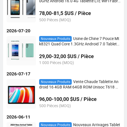
0GHz Android 16.0 4G Tablette LTE WiFi Fabri
cation OEM ODM Tablette PC Personnalisée
78,00-81,5 $US / Pièce
500 Pièces (MOQ)
2026-07-20
Usine de Chine 7 Pouce Mt
Nouveaux Produits
k8321 Quad Core 1.3GHz Android 7.0 Tablette
PC WiFi Bt GPS MID 3G Appels Tablettes Andr
oid Éducatives pour Enfants
29,00-32,00 $US / Pièce
1 000 Pièces (MOQ)
2026-07-17
Vente Chaude Tablette An
Nouveaux Produits
droid 16 4GB RAM 64GB ROM Unisoc T618 Oc
ta Core Bt 5.0 10.1 Pouces Double 4G Appel T
ablettes Android
96,00-100,00 $US / Pièce
500 Pièces (MOQ)
2026-06-11
Nouveaux Arrivages Tablet
Nouveaux Produits