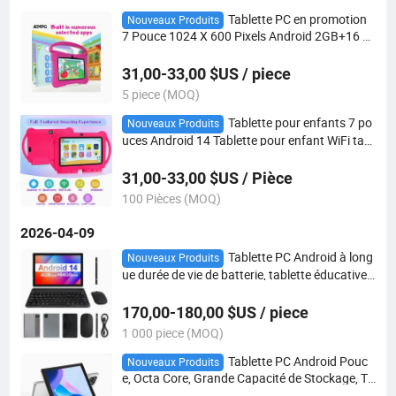
Tablette PC en promotion
Nouveaux Produits
7 Pouce 1024 X 600 Pixels Android 2GB+16 G
o Tablettes pour enfants
31,00-33,00 $US / piece
5 piece (MOQ)
Tablette pour enfants 7 po
Nouveaux Produits
uces Android 14 Tablette pour enfant WiFi tabl
ette de jeu RAM 2GB ROM 16GB tablettes pou
r adultes
31,00-33,00 $US / Pièce
100 Pièces (MOQ)
2026-04-09
Tablette PC Android à long
Nouveaux Produits
ue durée de vie de batterie, tablette éducative
à processeur octa-core 15 10.1"
170,00-180,00 $US / piece
1 000 piece (MOQ)
Tablette PC Android Pouc
Nouveaux Produits
e, Octa Core, Grande Capacité de Stockage, Ta
blette Éducative 10.1 15