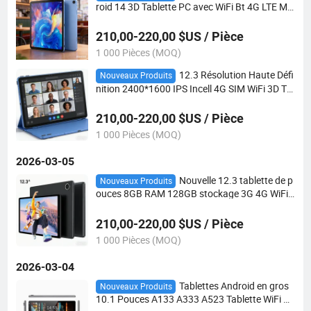
roid 14 3D Tablette PC avec WiFi Bt 4G LTE Mt
k8781 G99 Octa Core 2.2GHz Tablettes pour T
raitement Médical & Affaires & Éducation
210,00-220,00 $US / Pièce
1 000 Pièces (MOQ)
12.3 Résolution Haute Défi
Nouveaux Produits
nition 2400*1600 IPS Incell 4G SIM WiFi 3D Ta
blette PC pour l'Éducation et le Traitement Mé
dical en Ophtalmologie Tablettes ODM OEM
210,00-220,00 $US / Pièce
1 000 Pièces (MOQ)
2026-03-05
Nouvelle 12.3 tablette de p
Nouveaux Produits
ouces 8GB RAM 128GB stockage 3G 4G WiFi
Android 14 USB 3.0 tablette à double caméra
ordinateur tablette PC pour l'éducation et l'app
210,00-220,00 $US / Pièce
rentissage médical
1 000 Pièces (MOQ)
2026-03-04
Tablettes Android en gros
Nouveaux Produits
10.1 Pouces A133 A333 A523 Tablette WiFi An
droid 15 pour l'éducation et les jeux PC tablett