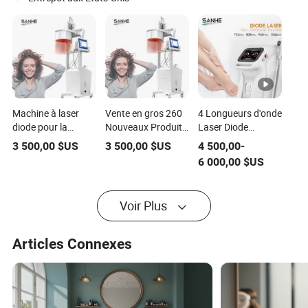
Machine à laser
Vente en gros 260
4 Longueurs d'onde
diode pour la
Nouveaux Produits
Laser Diode
croissance des
de Croissance
Épilation
3 500,00
$US
3 500,00
$US
4 500,00
-
cheveux,
Capillaire Nouveau
Permanente Sans
6 000,00
$US
équipement de
650nm Machine à
Douleur
salon de coiffure,
Diode Laser pour la
Équipement de
thérapie de
Régénération des
Beauté
Voir Plus
nettoyage profond
Cheveux
pour le cuir chevelu
Équipement de
multifonction
Salon de Coiffure
Articles Connexes