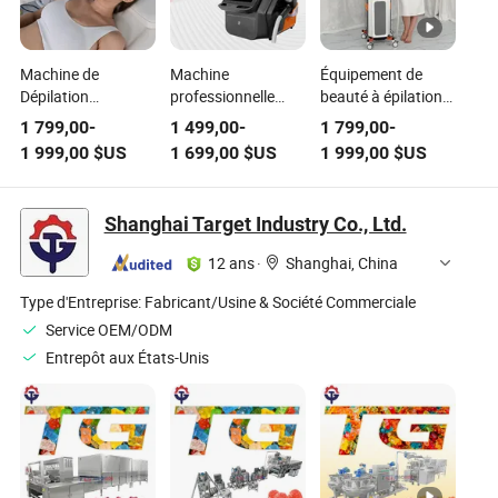
Machine de
Machine
Équipement de
Dépilation
professionnelle
beauté à épilation
Professionnelle
d'épilation au laser
permanente à triple
1 799,00
-
1 499,00
-
1 799,00
-
808/755/1064nm
à diode triple
longueur d'onde
1 999,00
$US
1 699,00
$US
1 999,00
$US
à Laser Diode
longueur d'onde
808/755/1064nm
Équipement de
808/755/1064nm
Équipement de
Salon de Dépilation
Équipement de
beauté au laser à
Shanghai Target Industry Co., Ltd.
au Laser
salon d'épilation au
diode pour salon
laser à diode
d'épilation au laser
12 ans
·
Shanghai, China
Type d'Entreprise:
Fabricant/Usine & Société Commerciale
Service OEM/ODM
Entrepôt aux États-Unis