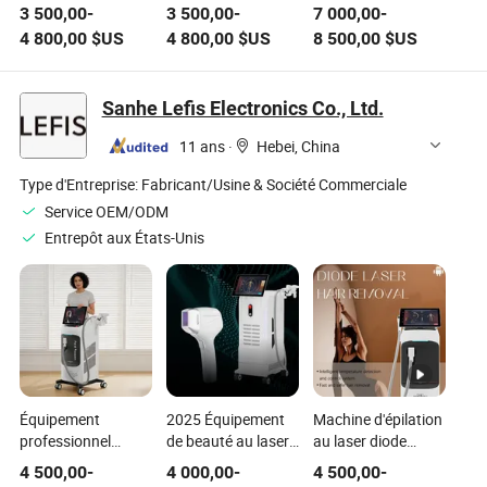
de beauté à laser
Laser Diode 755
beauté au laser
3 500,00
-
3 500,00
-
7 000,00
-
diode pour
808 940 1064nm 4
Alexandrite pour
4 800,00
$US
4 800,00
$US
8 500,00
$US
l'épilation au laser
Longueur d'onde
l'épilation
diode
Épilation
Sanhe Lefis Electronics Co., Ltd.
11 ans
·
Hebei, China
Type d'Entreprise:
Fabricant/Usine & Société Commerciale
Service OEM/ODM
Entrepôt aux États-Unis
Équipement
2025 Équipement
Machine d'épilation
professionnel
de beauté au laser
au laser diode
d'épilation au laser
Lefis pour
indolore 755nm
4 500,00
-
4 000,00
-
4 500,00
-
pour tous les types
l'épilation
808nm 1064nm