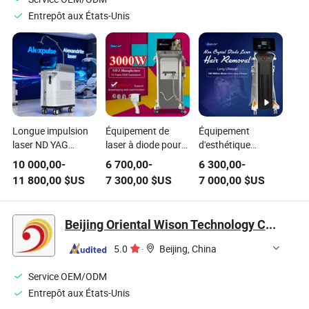
Entrepôt aux États-Unis
Longue impulsion
Équipement de
Équipement
laser ND YAG
laser à diode pour
d'esthétique
1064nm épilation
l'épilation à usage
808/755/1064nm
10 000,00
-
6 700,00
-
6 300,00
-
au laser Alexandrite
personnel pour
Machine à épilation
11 800,00
$US
7 300,00
$US
7 000,00
$US
équipement de
l'épilation des
au laser diode
beauté
aisselles 3-in-1
Rajeunissement de
la peau Équipement
Beijing Oriental Wison Technology Co., Limited
de salon pour
épilation au laser
5.0
·
Beijing, China
Service OEM/ODM
Entrepôt aux États-Unis