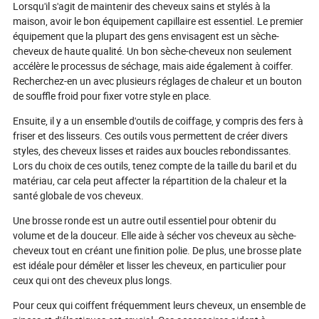
Lorsqu'il s'agit de maintenir des cheveux sains et stylés à la
investir dans le bon fauteuil n'est pas
incontournables,
maison, avoir le bon équipement capillaire est essentiel. Le premier
seulement pratique—c'est une
dispositifs qui 
équipement que la plupart des gens envisagent est un sèche-
démarche stratégique qui pourrait
chouchoutent m
cheveux de haute qualité. Un bon sèche-cheveux non seulement
pérenniser votre entreprise, attirer des
responsabilisent
clients exigeants et démarquer votre
alimente cet ess
accélère le processus de séchage, mais aide également à coiffer.
salon dans une industrie férocement
comment la proc
Recherchez-en un avec plusieurs réglages de chaleur et un bouton
concurrentielle. Êtes-vous prêt à
personnels infus
de souffle froid pour fixer votre style en place.
choisir le fauteuil qui définira l'avenir
t-elle redéfinir v
de votre marque ?
Plongez pour exp
Ensuite, il y a un ensemble d'outils de coiffage, y compris des fers à
l'émotion et l'av
friser et des lisseurs. Ces outils vous permettent de créer divers
personnels !
styles, des cheveux lisses et raides aux boucles rebondissantes.
Lors du choix de ces outils, tenez compte de la taille du baril et du
matériau, car cela peut affecter la répartition de la chaleur et la
santé globale de vos cheveux.
Une brosse ronde est un autre outil essentiel pour obtenir du
volume et de la douceur. Elle aide à sécher vos cheveux au sèche-
cheveux tout en créant une finition polie. De plus, une brosse plate
est idéale pour démêler et lisser les cheveux, en particulier pour
ceux qui ont des cheveux plus longs.
Pour ceux qui coiffent fréquemment leurs cheveux, un ensemble de