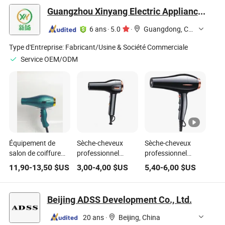
follicules pileux
laser pico, IPL pour
soins personnels
Guangzhou Xinyang Electric Appliance Co., Ltd.
Nettoyage en
le rajeunissement
profondeur Anti-
de la peau,
6 ans
·
5.0
·
Guangdong, China
perte de cheveux
élimination des
Équipement de
pigments ND YAG,
Type d'Entreprise:
Fabricant/Usine & Société Commerciale
croissance
équipement de
Service OEM/ODM
capillaire certifié CE
salon
Équipement de
Sèche-cheveux
Sèche-cheveux
salon de coiffure
professionnel
professionnel
avec tête de cordon
puissant à faible
puissant
11,90
-
13,50
$US
3,00
-
4,00
$US
5,40
-
6,00
$US
d'alimentation
bruit
équipement de
personnalisable et
multifonctionnel et
salon soins
réglages de chaleur
efficace pour salon
capillaires à
Beijing ADSS Development Co., Ltd.
ajustables
domicile hôtel
20 ans
·
Beijing, China