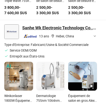
Triple Wave 755nm
de salon de beauté
salon de beauté en
808nm 1064nm
multifonctionnel
gros, technologie
3 800,00
-
2 500,00
-
2 500,00
-
Machine de retrait
gratuit en Chine,
élevée,
7 600,00
$US
3 300,00
$US
3 300,00
$US
de poils au laser à
appareil
multifonctions,
diode saphir
professionnel de
épilation IPL sans
Titanium Ice
suppression des
douleur et efficace,
Sanhe Wk Electronic Technology Co., Ltd.
Équipement de
poils à main IPL
équipement
beauté pour tous
multifonctionnel le
personnel de salon
13 ans
·
Hebei, China
les types de peau
plus chaud avec
de beauté
refroidissement
Type d'Entreprise:
Fabricant/Usine & Société Commerciale
Service OEM/ODM
Entrepôt aux États-Unis
Winkonlaser
Dermatologie
Équipement de
1800W Équipement
755nm 1064nm
salon en gros Alex
de suppression de
Épilation au laser
755 Laser YAG