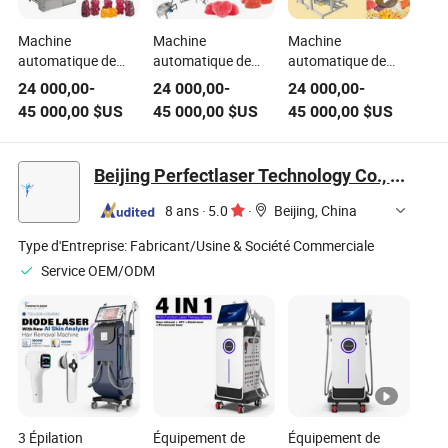
Machine
Machine
Machine
automatique de
automatique de
automatique de
fabrication de
fabrication de
fabrication de
24 000,00
-
24 000,00
-
24 000,00
-
bonbons en
gommes à pectine,
gommes à pectine,
45 000,00
$US
45 000,00
$US
45 000,00
$US
pectine, machine à
machine à
machine à
bonbons, bonbons
bonbons,
bonbons,
sains protégeant
équipement de
équipement de
Beijing Perfectlaser Technology Co., Ltd
les cheveux,
confiserie de gelée
fabrication de
équipement de
oculaire protégeant
bonbons en forme
8 ans
·
5.0
·
Beijing, China
bonbons en pectine
les cheveux
d'œil protégeant les
pour les yeux
cheveux
Type d'Entreprise:
Fabricant/Usine & Société Commerciale
Service OEM/ODM
3 Épilation
Équipement de
Équipement de