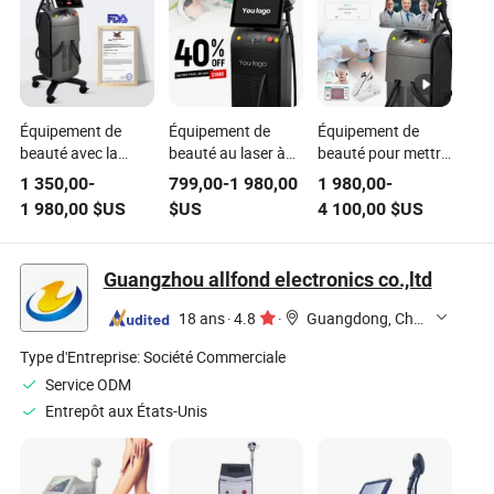
Équipement de
Équipement de
Équipement de
beauté avec la
beauté au laser à
beauté pour mettre
meilleure machine à
diode pour épilation
en avant la
1 350,00
-
799,00
-
1 980,00
1 980,00
-
épilation au laser à
permanente,
machine d'épilation
1 980,00
$US
$US
4 100,00
$US
diode pour
machines de retrait
au laser à diode
l'épilation dans les
de poils au laser
dans l'équipement
équipements de
médical, prix
de salon de beauté
Guangzhou allfond electronics co.,ltd
salon de beauté et
d'usine
et l'équipement de
de salon de
promotionnel,
salon de coiffure
18 ans
·
4.8
·
Guangdong, China
coiffure, appareil de
utilisation en salon,
avec appareil de
beauté épilateur
certification FDA
beauté et laser
Type d'Entreprise:
Société Commerciale
laser
CE RoHS 808nm
Service ODM
40%
Entrepôt aux États-Unis