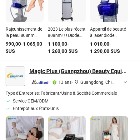
Rajeunissement de
2023 Le plus récent
Appareil de beauté
la peau 808nm
808nm! ! ! Diode
à laser diode
Équipement de
Laser 808nm
portable pour
990,00
-
1 065,00
1 100,00
-
1 010,00
-
beauté pour
Équipement de
épilation
$US
1 260,00
$US
1 290,00
$US
l'épilation au laser
beauté pour la
permanente 808nm
peau au laser pour
l'épilation
Magic Plus (Guangzhou) Beauty Equipment Co., Ltd.
13 ans
·
Guangdong, China
Type d'Entreprise:
Fabricant/Usine & Société Commerciale
Service OEM/ODM
Entrepôt aux États-Unis