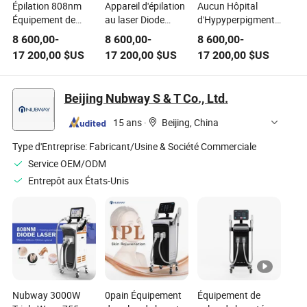
Épilation 808nm
Appareil d'épilation
Aucun Hôpital
Équipement de
au laser Diode
d'Hypyperpigmentation
salon de beauté au
808nm Machine de
810nm Machine
8 600,00
-
8 600,00
-
8 600,00
-
laser diode pour le
beauté à épilation
d'Épilation
17 200,00
$US
17 200,00
$US
17 200,00
$US
rajeunissement de
au laser diode
Équipement de
la peau
Beauté au Laser
Picoseconde
Beijing Nubway S & T Co., Ltd.
15 ans
·
Beijing, China
Type d'Entreprise:
Fabricant/Usine & Société Commerciale
Service OEM/ODM
Entrepôt aux États-Unis
Nubway 3000W
0pain Équipement
Équipement de