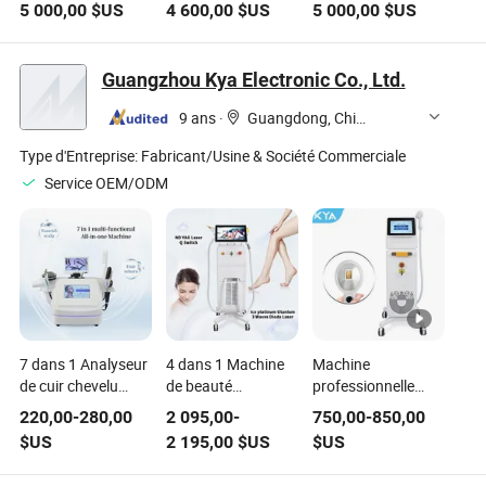
5 000,00
$US
4 600,00
$US
5 000,00
$US
de peau
professionnelle
Équipement
d'épilation au laser
diode 2025 3 Onde
Guangzhou Kya Electronic Co., Ltd.
808
9 ans
·
Guangdong, China
Type d'Entreprise:
Fabricant/Usine & Société Commerciale
Service OEM/ODM
7 dans 1 Analyseur
4 dans 1 Machine
Machine
de cuir chevelu
de beauté
professionnelle
multifonctionnel et
multifonctionnelle
d'épilation au laser
220,00
-
280,00
2 095,00
-
750,00
-
850,00
machine de soin du
épilation au laser
pour équipements
$US
2 195,00
$US
$US
cuir chevelu
diode, élimination
de salon de beauté
Détection des
de tatouage au
et applications de