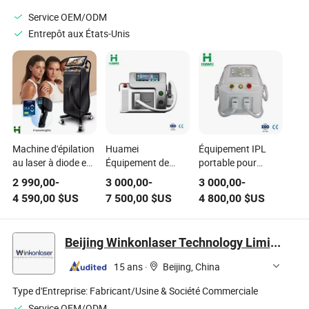
Service OEM/ODM
Entrepôt aux États-Unis
Machine d'épilation
Huamei
Équipement IPL
au laser à diode en
Équipement de
portable pour
titane permanent et
Beauté
l'élimination des
2 990,00
-
3 000,00
-
3 000,00
-
sans douleur pour
Professionnel
taches de rousseur
4 590,00
$US
7 500,00
$US
4 800,00
$US
usage SPA 755nm
808nm Épilation au
et des poils
808nm 1064nm
Laser Diode
Équipement de
Beijing Winkonlaser Technology Limited
beauté en salon
15 ans
·
Beijing, China
Type d'Entreprise:
Fabricant/Usine & Société Commerciale
Service OEM/ODM