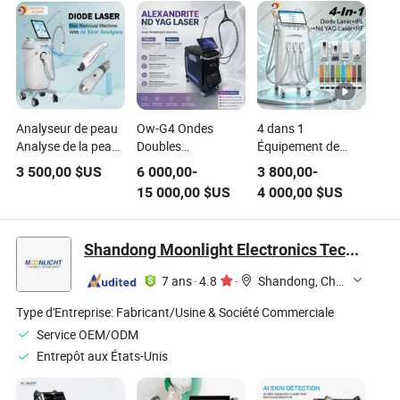
Analyseur de peau
Ow-G4 Ondes
4 dans 1
Analyse de la peau
Doubles
Équipement de
Épilation au laser
Alexandrite 755
beauté pour
3 500,00
$US
6 000,00
-
3 800,00
-
diode Épilation
Traitement des
l'élimination des
15 000,00
$US
4 000,00
$US
Élimination des
Lésions
pigments au laser
pigments
Vasculaires Long
IPL, l'épilation au
Éclaircissement de
Pulsé 1064
laser diode, le laser
Shandong Moonlight Electronics Tech Co., Ltd.
la peau Équipement
Équipement de
Q Switch, le peeling
de beauté Test
Beauté de Peau
au carbone des
7 ans
·
4.8
·
Shandong, China
capillaire
pour Épilation
tatouages,
l'élimination des
Type d'Entreprise:
Fabricant/Usine & Société Commerciale
marques de
Service OEM/ODM
naissance, la
Entrepôt aux États-Unis
régénération de la
peau