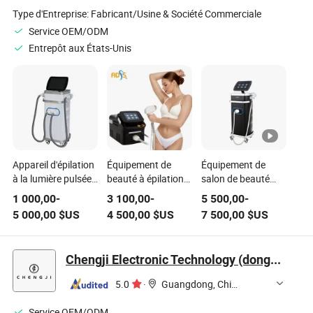
Type d'Entreprise:
Fabricant/Usine & Société Commerciale
Service OEM/ODM
Entrepôt aux États-Unis
Appareil d'épilation
Équipement de
Équipement de
à la lumière pulsée /
beauté à épilation
salon de beauté
Équipement de
au laser à diode à
pour l'épilation au
1 000,00
-
3 100,00
-
5 500,00
-
beauté pour le
triple onde portable
laser Alexandrite
5 000,00
$US
4 500,00
$US
7 500,00
$US
rajeunissement de
ADSS
ADSS 1600W
la peau
808nm Laser Diode
Chengji Electronic Technology (dongguan) Co., Ltd.
5.0
·
Guangdong, China
Service OEM/ODM