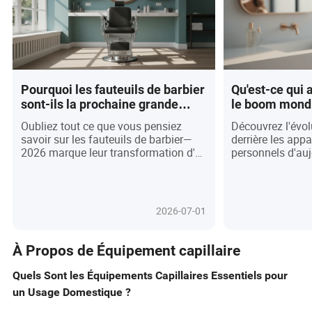
Pourquoi les fauteuils de barbier
Qu'est-ce qui
sont-ils la prochaine grande
le boom mondi
tendance dans le design des
de soins perso
Oubliez tout ce que vous pensiez
Découvrez l'évol
salons mondiaux ? Ce à quoi
surprenante et 
savoir sur les fauteuils de barbier—
derrière les appa
vous ne vous attendiez pas !
émotionnel de
2026 marque leur transformation d'un
personnels d'au
prochain gadge
simple siège en pièce maîtresse du
l'innovation pilot
design des salons mondiaux ! Portés
holistique et le 
par une montée en puissance du
responsable con
commerce de détail expérientiel, des
transformer les 
2026-07-01
tendances des réseaux sociaux et des
en rituels luxue
exigences éco-responsables, les
faciales intellig
fauteuils de barbier d'aujourd'hui
votre peau aux
À Propos de Équipement capillaire
allient excellence ergonomique,
promettent plus 
technologie intelligente et esthétique
gadgets redéfinis
Quels Sont les Équipements Capillaires Essentiels pour
personnalisable pour améliorer à la
alliant confort é
un Usage Domestique ?
fois le confort des clients et l'identité
mesurables. Alor
de la marque. Découvrez pourquoi
l'inclusivité dev