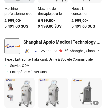
Machine
Machine de
Nouvelle
professionnelle de
thérapie pour le
conception
rajeunissement de
rajeunissement de
professionnelle
2 999,00
-
6 999,00
-
2 999,00
-
la peau et
la peau,
d'équipement de
5 499,00
$US
9 999,00
$US
5 499,00
$US
d'épilation par
l'élimination des
salon de beauté
lumière pulsée
pigments et des
pour l'épilation à la
(IPL+RF) Globalipl,
taches de rousseur,
lumière pulsée E-
Shanghai Apolo Medical Technology Co., Ltd.
équipement de
épilation par IPL,
Light Dpl
beauté
équipement de
25 ans
·
5.0
·
Shanghai, China
multifonctionnel
beauté médicale
Type d'Entreprise:
Fabricant/Usine & Société Commerciale
Service ODM
Entrepôt aux États-Unis