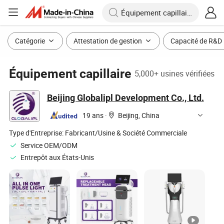
Catégorie
Attestation de gestion
Capacité de R&D
Équipement capillaire
5,000+ usines vérifiées
Beijing Globalipl Development Co., Ltd.
19 ans
·
Beijing, China
Type d'Entreprise:
Fabricant/Usine & Société Commerciale
Service OEM/ODM
Entrepôt aux États-Unis