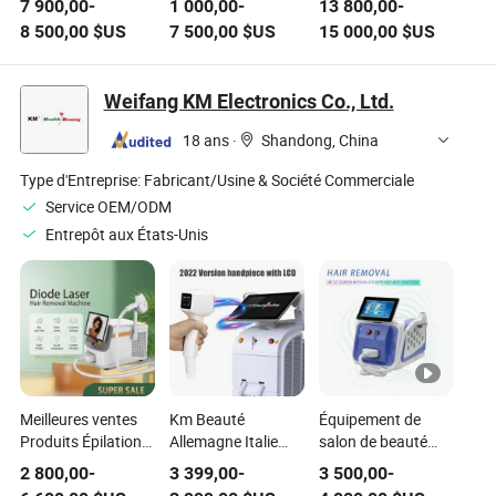
7 900,00
-
1 000,00
-
13 800,00
-
poils au laser à
Alexandrite sans
1064 Laser à
8 500,00
$US
7 500,00
$US
15 000,00
$US
diode haute
douleur
bougie 1064 Laser
puissance 4 pour
Équipement à long
Alexandrite à long
les salons
pouls de beauté
pouls 755nm
Weifang KM Electronics Co., Ltd.
Épilation
18 ans
·
Shandong, China
Type d'Entreprise:
Fabricant/Usine & Société Commerciale
Service OEM/ODM
Entrepôt aux États-Unis
Meilleures ventes
Km Beauté
Équipement de
Produits Épilation
Allemagne Italie
salon de beauté
sans douleur
Utiliser 1600W
avec livraison
2 800,00
-
3 399,00
-
3 500,00
-
Équipement
2000W 2400W
gratuite 2024