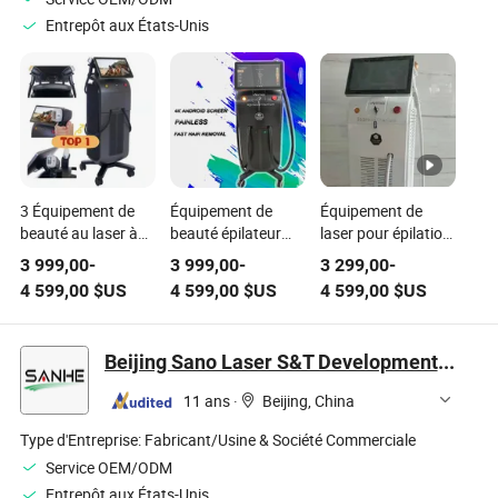
Entrepôt aux États-Unis
3 Équipement de
Équipement de
Équipement de
beauté au laser à
beauté épilateur
laser pour épilation
épilation
laser esthétique
professionnelle
3 999,00
-
3 999,00
-
3 299,00
-
permanente par
modulaire de haute
pour salon de
4 599,00
$US
4 599,00
$US
4 599,00
$US
diode à onde
qualité Asopran
beauté
808nm
Beijing Sano Laser S&T Development Co.,Ltd
11 ans
·
Beijing, China
Type d'Entreprise:
Fabricant/Usine & Société Commerciale
Service OEM/ODM
Entrepôt aux États-Unis