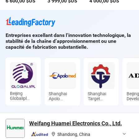
6 600,00
$US
3 999,00
$US
4 000,00
$US
esthétique laser
Machines de
Meilleurs produits
diode médical
Suppression au
en vente pour
Laser de Glace 755
l'épilation 2021
808 1064
Magic Plus 3
Équipement de
Longueur d'onde
Dépilation au Laser
Entreprises excellant dans l’innovation technologique, la
avec TUV CE RoHS
stabilité de la chaîne d’approvisionnement ou une
capacité de fabrication substantielle.
Beijing
Shanghai
Shanghai
Beijin
Globalipl
Apolo
Target
Devel
Development
Medical
Industry Co.,
Co., L
Co., Ltd.
Technology
Ltd.
Co., Ltd.
Weifang Huamei Electronics Co., Ltd.
Shandong, China