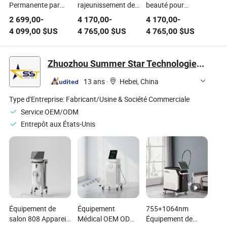
Permanente par
rajeunissement de
beauté pour
Laser Alexandrite
la peau par laser
l'épilation au laser,
2 699,00
-
4 170,00
-
4 170,00
-
rapide, épilation,
le rajeunissement
4 099,00
$US
4 765,00
$US
4 765,00
$US
laser Q-Switched
de la peau IPL sans
ND YAG
douleur et
picoseconde
l'élimination des
Zhuozhou Summer Star Technologies Co., Ltd.
tatouages
13 ans
·
Hebei, China
Type d'Entreprise:
Fabricant/Usine & Société Commerciale
Service OEM/ODM
Entrepôt aux États-Unis
Équipement de
Équipement
755+1064nm
salon 808 Appareil
Médical OEM ODM
Équipement de