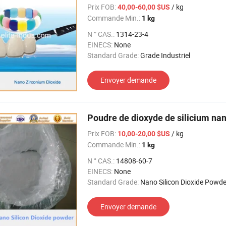
Prix FOB:
/ kg
40,00-60,00 $US
Commande Min.:
1 kg
N ° CAS.:
1314-23-4
EINECS:
None
Standard Grade:
Grade Industriel
Envoyer demande
Poudre de dioxyde de silicium n
Prix FOB:
/ kg
10,00-20,00 $US
Commande Min.:
1 kg
N ° CAS.:
14808-60-7
EINECS:
None
Standard Grade:
Nano Silicon Dioxide Powder 99.99
Envoyer demande