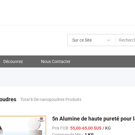
Sur ce Site
Découvrez
Nous Contacter
oudres
Total 8 De nanopoudres Produits
5n Alumine de haute pureté pour l
Prix FOB:
/ KG
55,00-65,00 $US
Commande Min.:
1 KG