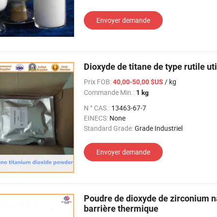
Envoyer demande
Dioxyde de titane de type rutile u
Prix FOB:
/ kg
40,00-50,00 $US
Commande Min.:
1 kg
N ° CAS.:
13463-67-7
EINECS:
None
Standard Grade:
Grade Industriel
Envoyer demande
Poudre de dioxyde de zirconium 
barrière thermique