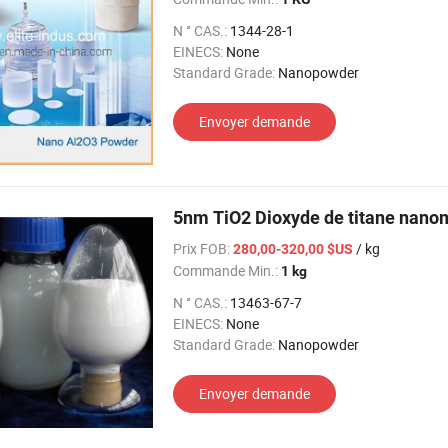
N ° CAS.:
1344-28-1
EINECS:
None
Standard Grade:
Nanopowder
Envoyer demande
5nm TiO2 Dioxyde de titane nano
Prix FOB:
/ kg
280,00-320,00 $US
Commande Min.:
1 kg
N ° CAS.:
13463-67-7
EINECS:
None
Standard Grade:
Nanopowder
Envoyer demande