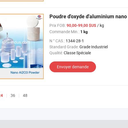
Poudre d'oxyde d'aluminium nano 
Prix FOB:
/ kg
90,00-99,00 $US
Commande Min.:
1 kg
N ° CAS.:
1344-28-1
Standard Grade:
Grade Industriel
Qualité:
Classe Spéciale
Envoyer demande
36
48
24