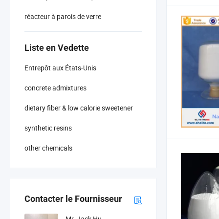
réacteur à parois de verre
Liste en Vedette
Entrepôt aux États-Unis
concrete admixtures
dietary fiber & low calorie sweetener
synthetic resins
other chemicals
Contacter le Fournisseur
Mr. Jack Hu