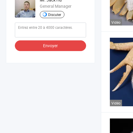
General Manager
Discuter
Vidéo
Envoyer
Vidéo