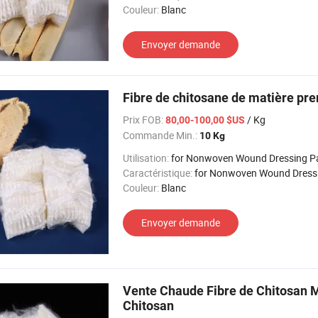
Couleur:
Blanc
Envoyer demande
Fibre de chitosane de matière pre
Prix FOB:
/ Kg
80,00-100,00 $US
Commande Min.:
10 Kg
Utilisation:
for Nonwoven Wound Dressing P
Caractéristique:
for Nonwoven Wound Dressing
Couleur:
Blanc
Envoyer demande
Vente Chaude Fibre de Chitosan 
Chitosan