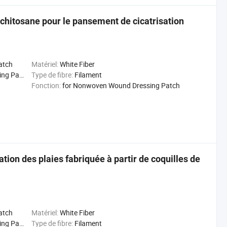
e chitosane pour le pansement de cicatrisation
atch
Matériel:
White Fiber
 Patch
Type de fibre:
Filament
Fonction:
for Nonwoven Wound Dressing Patch
ation des plaies fabriquée à partir de coquilles de
atch
Matériel:
White Fiber
 Patch
Type de fibre:
Filament