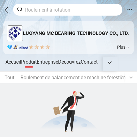
LUOYANG MC BEARING TECHNOLOGY CO., LTD.
Plus
Accueil
Produit
Entreprise
Découvrez
Contact
Tout
Roulement de balancement de machine forestière
P