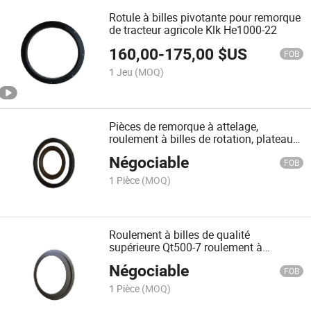
Rotule à billes pivotante pour remorque
de tracteur agricole Klk He1000-22
160,00
-
175,00
$US
FOB
1 Jeu
(MOQ)
Pièces de remorque à attelage,
roulement à billes de rotation, plateau
tournant de remorque Klk 1100-22 W
Négociable
FOB
1 Pièce
(MOQ)
Roulement à billes de qualité
supérieure Qt500-7 roulement à
rotation à plateau tournant remorque
Négociable
Kdl900-4W
FOB
1 Pièce
(MOQ)