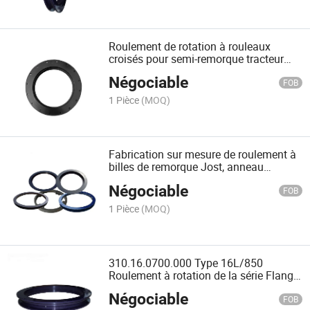
Roulement de rotation à rouleaux
croisés pour semi-remorque tracteur
agricole 310.16.0500.000 Type
Négociable
16L/650
FOB
1 Pièce
(MOQ)
Fabrication sur mesure de roulement à
billes de remorque Jost, anneau
tournant 310.16.0600.000 Type
Négociable
16L/750
FOB
1 Pièce
(MOQ)
310.16.0700.000 Type 16L/850
Roulement à rotation de la série Flange
Light pour remorque
Négociable
FOB