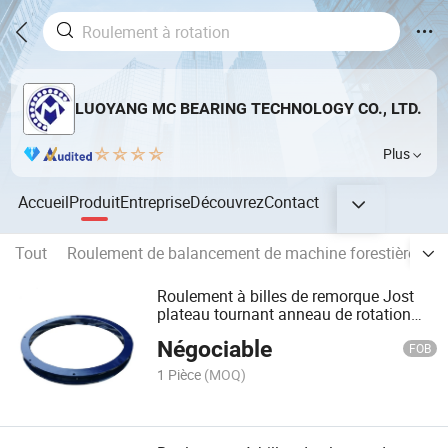
LUOYANG MC BEARING TECHNOLOGY CO., LTD.
Plus
Accueil
Produit
Entreprise
Découvrez
Contact
Tout
Roulement de balancement de machine forestière
P
Roulement à billes de remorque Jost
plateau tournant anneau de rotation
Klk He 4
Négociable
FOB
1 Pièce
(MOQ)