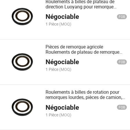
Roulements à billes de plateau de
direction Luoyang pour remorque
lourde Klk He5
Négociable
FOB
1 Pièce
(MOQ)
Pièces de remorque agricole
Roulements de plateau de remorque
Plateau de direction de camion Klk
Négociable
He6-1000
FOB
1 Pièce
(MOQ)
Roulements à billes de rotation pour
remorques lourdes, pièces de camion,
plateau de direction Klk He 12-1000
Négociable
FOB
1 Pièce
(MOQ)