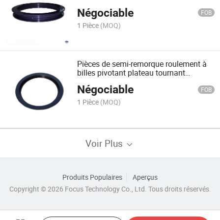
roulement mécanique 320.16.0700.000
Négociable
Type 16/850
FOB
1 Pièce
(MOQ)
Pièces de semi-remorque roulement à
billes pivotant plateau tournant
360.18.0800.000 90/1000.18
Négociable
FOB
1 Pièce
(MOQ)
Voir Plus
Produits Populaires
Aperçus
Copyright © 2026 Focus Technology Co., Ltd. Tous droits réservés.