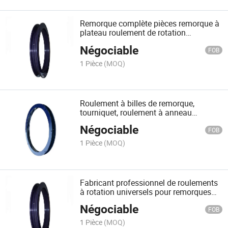
Remorque complète pièces remorque à
plateau roulement de rotation
directionnel Klk1100 ND
Négociable
FOB
1 Pièce
(MOQ)
Roulement à billes de remorque,
tourniquet, roulement à anneau
tournant 310.16.0300.000 Type
Négociable
16L/400
FOB
1 Pièce
(MOQ)
Fabricant professionnel de roulements
à rotation universels pour remorques
d'ingénierie 310.16.0400.000 Type
Négociable
16L/400
FOB
1 Pièce
(MOQ)