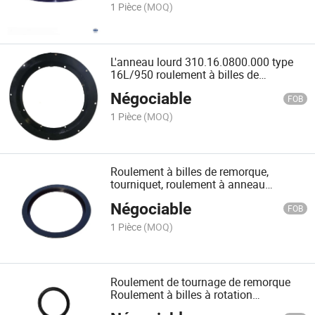
1 Pièce
(MOQ)
L'anneau lourd 310.16.0800.000 type
16L/950 roulement à billes de
remorque Jost roulement de grue
Négociable
tournant anneau de rotation
FOB
1 Pièce
(MOQ)
Roulement à billes de remorque,
tourniquet, roulement à anneau
tournant 310.16.0900.000 Type
Négociable
16L/1050
FOB
1 Pièce
(MOQ)
Roulement de tournage de remorque
Roulement à billes à rotation
320.16.0400.000 Type 16/500