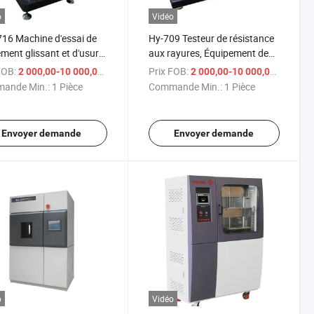
o
Vidéo
16 Machine d'essai de
Hy-709 Testeur de résistance
ement glissant et d'usure
aux rayures, Équipement de
ne d'essai de frottement
test de résistance aux rayures
FOB:
/ Pièce
Prix FOB:
/ P
2 000,00-10 000,00 $US
2 000,00-10 000,00 $US
ant en plastique
ande Min.:
1 Pièce
Commande Min.:
1 Pièce
Envoyer demande
Envoyer demande
o
Vidéo