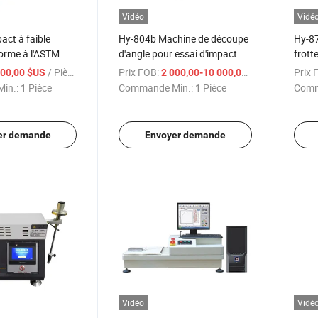
Vidéo
Vidé
act à faible
Hy-804b Machine de découpe
Hy-87
orme à l'ASTM
d'angle pour essai d'impact
frott
8
Machi
/ Pièce
Prix FOB:
/ Pièce
Prix 
000,00 $US
2 000,00-10 000,00 $US
gliss
in.:
1 Pièce
Commande Min.:
1 Pièce
Comm
er demande
Envoyer demande
Vidéo
Vidé