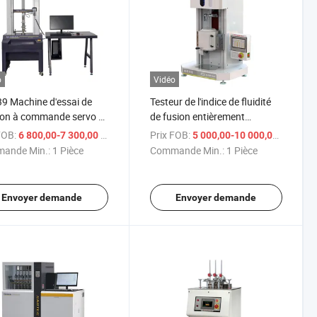
o
Vidéo
9 Machine d'essai de
Testeur de l'indice de fluidité
ion à commande servo à
de fusion entièrement
unique (type de bureau)
automatisé : La solution
FOB:
/ Pièce
Prix FOB:
/ P
6 800,00-7 300,00 $US
5 000,00-10 000,00 $US
ultime pour les tests
ande Min.:
1 Pièce
Commande Min.:
1 Pièce
automatiques de l'indice de
fusion
Envoyer demande
Envoyer demande