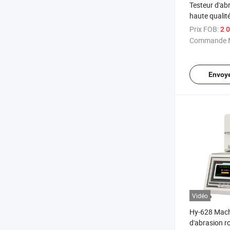
Testeur d'abr
haute qualit
fabricants e
Prix FOB:
2 0
Commande M
Envoy
Vidéo
Hy-628 Mach
d'abrasion r