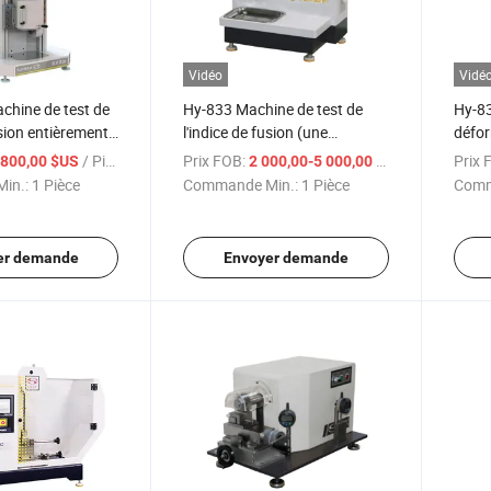
Vidéo
Vidé
chine de test de
Hy-833 Machine de test de
Hy-83
usion entièrement
l'indice de fusion (une
défor
 (méthode A, B)
méthode)
pour 
/ Pièce
Prix FOB:
/ Pièce
Prix 
 800,00 $US
2 000,00-5 000,00 $US
in.:
1 Pièce
Commande Min.:
1 Pièce
Comm
er demande
Envoyer demande