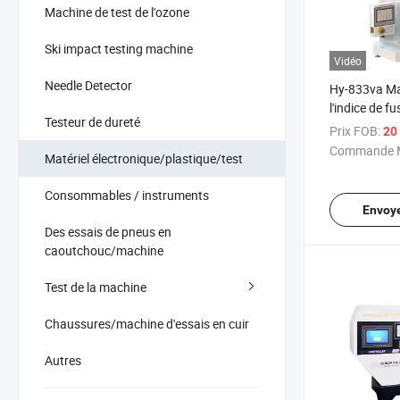
Machine de test de l'ozone
Ski impact testing machine
Vidéo
Needle Detector
Hy-833va Ma
l'indice de f
Testeur de dureté
automatique
Prix FOB:
20
Commande M
Matériel électronique/plastique/test
Consommables / instruments
Envoy
Des essais de pneus en
caoutchouc/machine
Test de la machine
Chaussures/machine d'essais en cuir
Autres