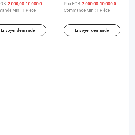
lms minces Selon
température haute et basse
FOB:
/ Pièce
Prix FOB:
/ P
2 000,00-10 000,00 $US
2 000,00-10 000,00 $US
ande Min.:
1 Pièce
Commande Min.:
1 Pièce
Envoyer demande
Envoyer demande