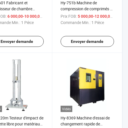
01 Fabricant et
Hy-751b Machine de
isseur de chambre
compression de comprimés à
ai de lampe au xénon
commande programmable
FOB:
/ Pièce
Prix FOB:
/ P
6 000,00-10 000,00 $US
5 000,00-12 000,00 $US
e performance
PLC
ande Min.:
1 Pièce
Commande Min.:
1 Pièce
Envoyer demande
Envoyer demande
o
Vidéo
20m Testeur d'impact de
Hy-8369 Machine d'essai de
ette libre pour matériaux
changement rapide de