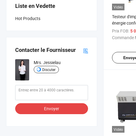
Liste en Vedette
Vidéo
Testeur d'imp
Hot Products
énergie conf
D256 Hy-60
Prix FOB:
5 
Commande M
Contacter le Fournisseur
Envoy
Mrs. Jessielau
Discuter
Envoyer
Vidéo