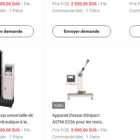
Automatique Pneumatique
de fi
/ Pièce
Prix FOB:
/ Pièce
Prix 
100,00 $US
2 500,00 $US
Machine de Découpe
in.:
1 Pièce
Commande Min.:
1 Pièce
Comm
Électrique Pneumatique
er demande
Envoyer demande
Vidéo
sai universelle de
Appareil d'essai d'impact
ydraulique à la
ASTM D256 pour les tests
Izod et Charpy des plastiques
/ Pièce
Prix FOB:
/ Pièce
800,00 $US
5 000,00 $US
et des polymères
in.:
1 Pièce
Commande Min.:
1 Pièce