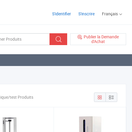
S'identifier
S'inscrire
Français
Publier la Demande
d'Achat
tique/test Produits