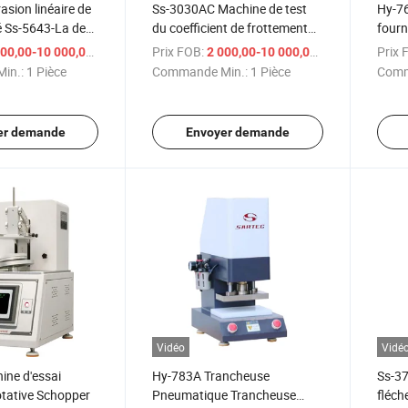
asion linéaire de
Ss-3030AC Machine de test
Hy-76
é Ss-5643-La des
du coefficient de frottement
fourn
t fournisseurs
des systèmes informatiques
d'ess
/ Pièce
Prix FOB:
/ Pièce
Prix 
00,00-10 000,00 $US
2 000,00-10 000,00 $US
haut
in.:
1 Pièce
Commande Min.:
1 Pièce
Comm
er demande
Envoyer demande
Vidéo
Vidé
ine d'essai
Hy-783A Trancheuse
Ss-37
otative Schopper
Pneumatique Trancheuse
fléch