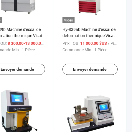
o
Vidéo
9b Machine d'essai de
Hy-839ab Machine d'essai de
mation thermique Vicat
déformation thermique Vicat
systèmes informatiques
FOB:
/ Pièce
Prix FOB:
/ Pièce
8 300,00-13 000,00 $US
11 000,00 $US
ande Min.:
1 Pièce
Commande Min.:
1 Pièce
Envoyer demande
Envoyer demande