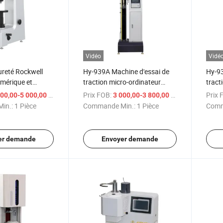
Vidéo
Vidé
ureté Rockwell
Hy-939A Machine d'essai de
Hy-93
umérique et
traction micro-ordinateur
tract
l'ASTM
Machine d'essai de traction
bras 
/ Pièce
Prix FOB:
/ Pièce
Prix 
00,00-5 000,00 $US
3 000,00-3 800,00 $US
Machine d'essai électronique
in.:
1 Pièce
Commande Min.:
1 Pièce
Comm
er demande
Envoyer demande