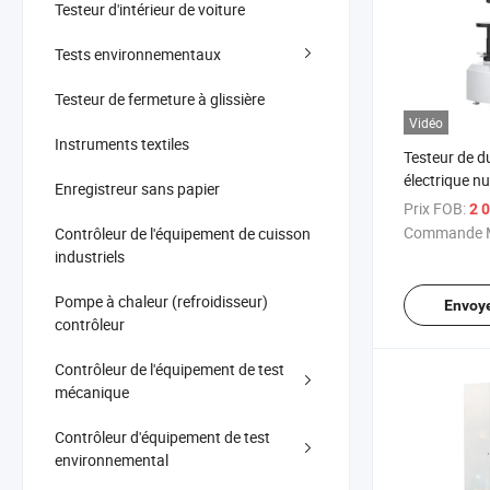
Testeur d'intérieur de voiture
Tests environnementaux
Testeur de fermeture à glissière
Vidéo
Instruments textiles
Testeur de d
électrique n
Enregistreur sans papier
conforme à 
Prix FOB:
2 0
Commande M
Contrôleur de l'équipement de cuisson
industriels
Pompe à chaleur (refroidisseur)
Envoy
contrôleur
Contrôleur de l'équipement de test
mécanique
Contrôleur d'équipement de test
environnemental