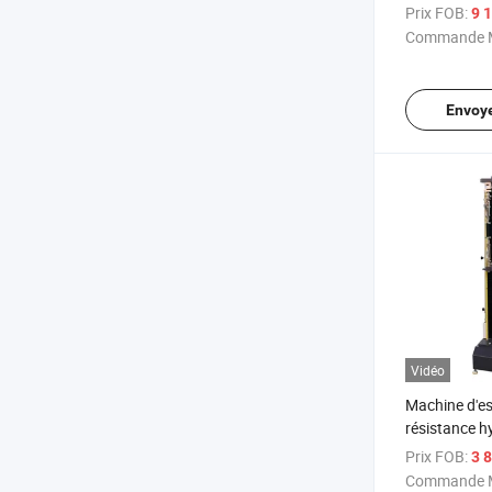
Prix FOB:
9 
Commande M
Envoy
Vidéo
Machine d'es
résistance h
traction
Prix FOB:
3 
Commande M