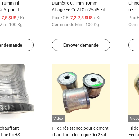
1-10mm Fil
Diamètre 0.1mm-10mm
Chine
r-Al pour fil
Alliage Fe-Cr-Al Ocr25al5 Fil
résis
de chauffage pour élément
/ Kg
Prix FOB:
/ Kg
Prix 
2-7,5 $US
7,2-7,5 $US
chauffant
in.:
100 Kg
Commande Min.:
100 Kg
Comm
er demande
Envoyer demande
Vidéo
Vidé
e chauffant
Fil de résistance pour élément
Fil de
rtifié RoHS
chauffant électrique 0cr25al5
Fecra