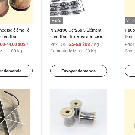
Vidéo
Vidé
ance isolé émaillé
Ni20cr80 Ocr25al5 Élément
Haute
l chauffant
chauffant fil de résistance en
Bonne
nickel-chrome fil chauffant
Cr20n
/ Kg
Prix FOB:
/ Kg
Prix 
,00-44,00 $US
6,5-6,8 $US
in.:
100 Kg
Commande Min.:
100 Kg
Comm
er demande
Envoyer demande