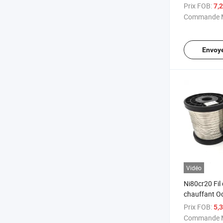
0cr25al5
Prix FOB:
7,
Commande M
Envoy
Vidéo
Ni80cr20 Fil 
chauffant Oc
chauffant po
Prix FOB:
5,
chauffage él
Commande M