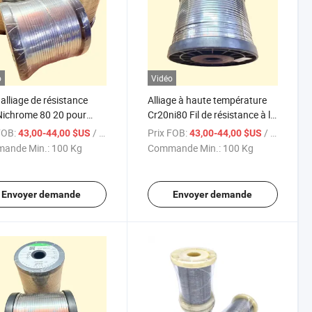
o
Vidéo
 alliage de résistance
Alliage à haute température
Nichrome 80 20 pour
Cr20ni80 Fil de résistance à la
ffe-bande
chaleur Fil chauffant
FOB:
/ Kg
Prix FOB:
/ Kg
43,00-44,00 $US
43,00-44,00 $US
ande Min.:
100 Kg
Commande Min.:
100 Kg
Envoyer demande
Envoyer demande