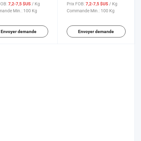
élément chauffant
FOB:
/ Kg
Prix FOB:
/ Kg
7,2-7,5 $US
7,2-7,5 $US
ande Min.:
100 Kg
Commande Min.:
100 Kg
Envoyer demande
Envoyer demande