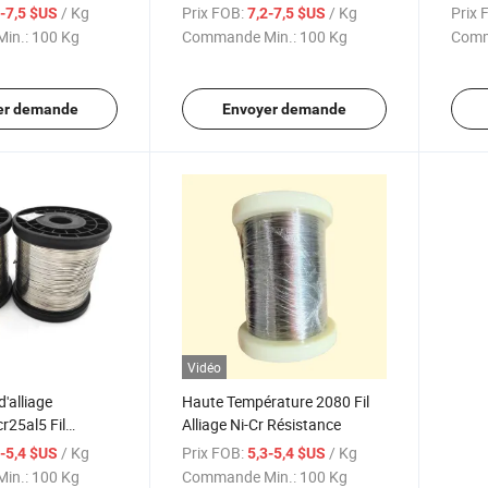
Fil en alliage chauffant
/ Kg
Prix FOB:
/ Kg
Prix 
2-7,5 $US
7,2-7,5 $US
in.:
100 Kg
Commande Min.:
100 Kg
Comm
er demande
Envoyer demande
Vidéo
d'alliage
Haute Température 2080 Fil
r25al5 Fil
Alliage Ni-Cr Résistance
ur éléments de
/ Kg
Prix FOB:
/ Kg
3-5,4 $US
5,3-5,4 $US
ectrique
in.:
100 Kg
Commande Min.:
100 Kg