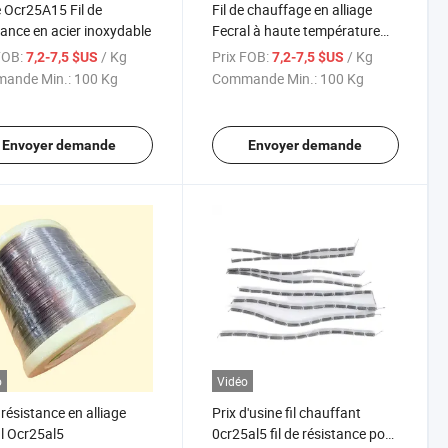
 Ocr25A15 Fil de
Fil de chauffage en alliage
tance en acier inoxydable
Fecral à haute température
Cr25al5 Ni80cr20 Résistance
FOB:
/ Kg
Prix FOB:
/ Kg
7,2-7,5 $US
7,2-7,5 $US
ande Min.:
100 Kg
Commande Min.:
100 Kg
Envoyer demande
Envoyer demande
o
Vidéo
 résistance en alliage
Prix d'usine fil chauffant
l Ocr25al5
0cr25al5 fil de résistance pour