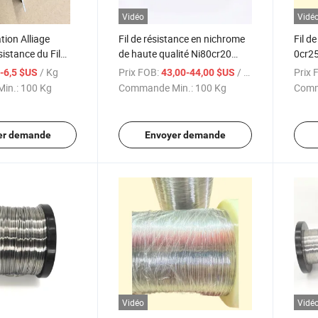
Vidéo
Vidé
tion Alliage
Fil de résistance en nichrome
Fil d
istance du Fil
de haute qualité Ni80cr20
0cr25
r25al5alloy Fil
pour élément chauffant
chauf
/ Kg
Prix FOB:
/ Kg
Prix 
4-6,5 $US
43,00-44,00 $US
Nicr8020
chau
in.:
100 Kg
Commande Min.:
100 Kg
Comm
er demande
Envoyer demande
Vidéo
Vidé