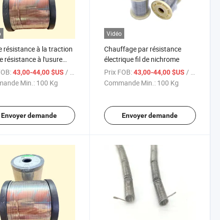
o
Vidéo
 résistance à la traction
Chauffage par résistance
 résistance à l'usure
électrique fil de nichrome
i80 Fil chauffant
FOB:
/ Kg
Prix FOB:
/ Kg
43,00-44,00 $US
43,00-44,00 $US
ande Min.:
100 Kg
Commande Min.:
100 Kg
Envoyer demande
Envoyer demande