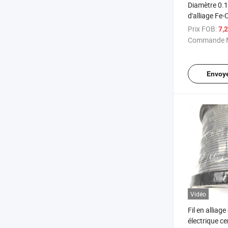
Diamètre 0.
d'alliage Fe-C
chauffant
Prix FOB:
7,
Commande M
Envoy
Vidéo
Fil en alliag
électrique ce