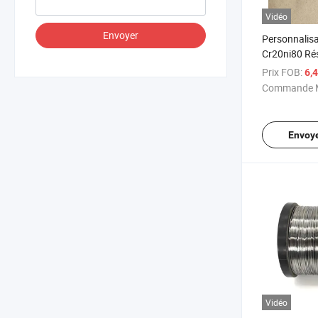
Vidéo
Envoyer
Personnalisa
Cr20ni80 Rés
Chauffant Oc
Prix FOB:
6,
Chauffant
Commande M
Envoy
Vidéo