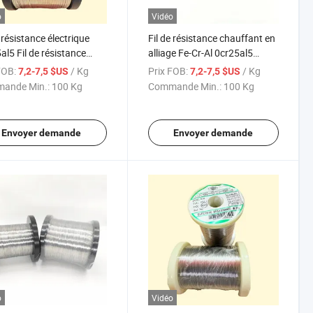
o
Vidéo
e résistance électrique
Fil de résistance chauffant en
al5 Fil de résistance
alliage Fe-Cr-Al 0cr25al5
fant Ocr25al5 pour
Ni80cr20 Fil chauffant
FOB:
/ Kg
Prix FOB:
/ Kg
7,2-7,5 $US
7,2-7,5 $US
ffage
ande Min.:
100 Kg
Commande Min.:
100 Kg
Envoyer demande
Envoyer demande
o
Vidéo