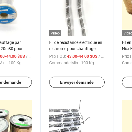
Vidéo
Vidé
hauffage par
Fil de résistance électrique en
Fil en
r20ni80 pour
nichrome pour chauffage
Nicr 
de
électrique
chau
/ Kg
Prix FOB:
/ Kg
Prix 
,00-44,00 $US
43,00-44,00 $US
in.:
100 Kg
Commande Min.:
100 Kg
Comm
er demande
Envoyer demande