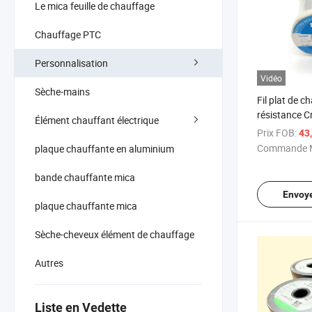
Le mica feuille de chauffage
Chauffage PTC
Personnalisation
Vidéo
Sèche-mains
Fil plat de c
résistance C
Élément chauffant électrique
chauffe-ban
Prix FOB:
43
Commande M
plaque chauffante en aluminium
bande chauffante mica
Envoy
plaque chauffante mica
Sèche-cheveux élément de chauffage
Autres
Liste en Vedette