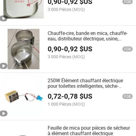
0,90
-
0,92
$US
FOB
3 000 Pièces
(MOQ)
Chauffe-cire, bande en mica, chauffe-
eau, distributeur électrique, usine,
bonne qualité
0,90
-
0,92
$US
FOB
3 000 Pièces
(MOQ)
250W Élément chauffant électrique
pour toilettes intelligentes, sèche-
toilette intelligent
0,72
-
0,78
$US
FOB
1 000 Pièces
(MOQ)
Feuille de mica pour pièces de sécheur
à élément chauffant électrique