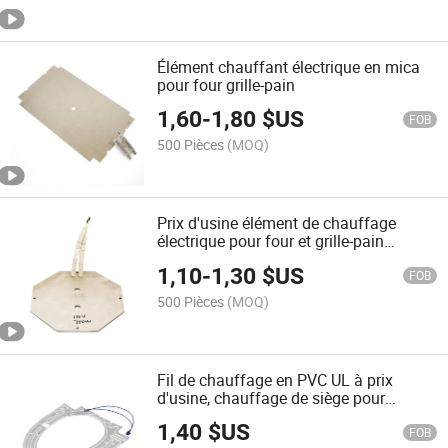
Élément chauffant électrique en mica
pour four grille-pain
1,60
-
1,80
$US
FOB
500 Pièces
(MOQ)
Prix d'usine élément de chauffage
électrique pour four et grille-pain
élément chauffant plat en mica pour
1,10
-
1,30
$US
chauffage par le bas
FOB
500 Pièces
(MOQ)
Fil de chauffage en PVC UL à prix
d'usine, chauffage de siège pour
toilettes, chauffage en aluminium pour
1,40
$US
sièges de toilettes
FOB