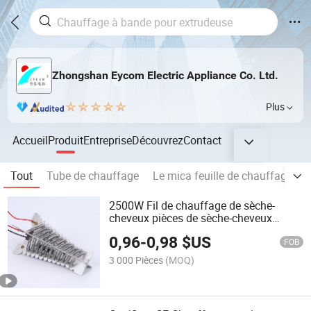
Zhongshan Eycom Electric Appliance Co. Ltd.
Plus
Accueil
Produit
Entreprise
Découvrez
Contact
Tout
Tube de chauffage
Le mica feuille de chauffage
2500W Fil de chauffage de sèche-
cheveux pièces de sèche-cheveux
élément chauffant électrique
0,96
-
0,98
$US
FOB
3 000 Pièces
(MOQ)