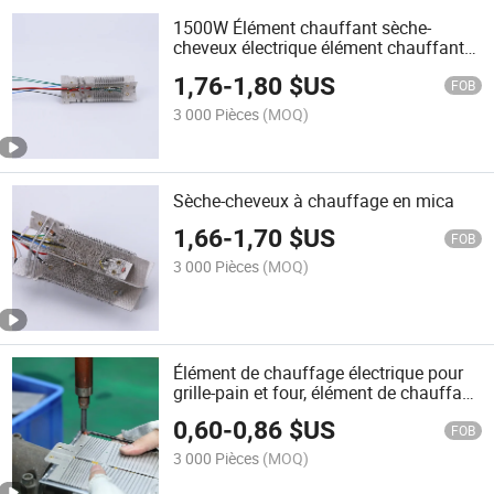
1500W Élément chauffant sèche-
cheveux électrique élément chauffant
en mica pour sèche-cheveux
1,76
-
1,80
$US
FOB
3 000 Pièces
(MOQ)
Sèche-cheveux à chauffage en mica
1,66
-
1,70
$US
FOB
3 000 Pièces
(MOQ)
Élément de chauffage électrique pour
grille-pain et four, élément de chauffage
en mica, élément de chauffage à fil plat
0,60
-
0,86
$US
FOB
3 000 Pièces
(MOQ)