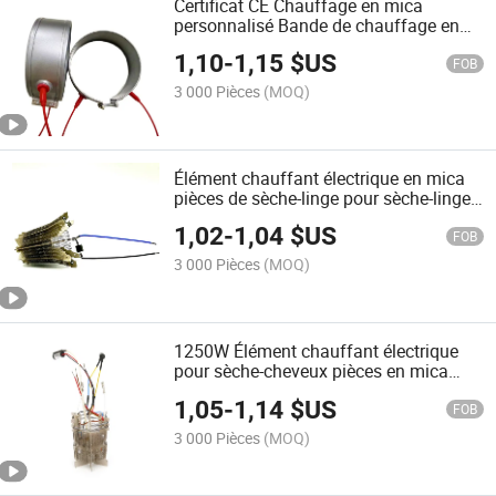
Certificat CE Chauffage en mica
personnalisé Bande de chauffage en
mica pour distributeur d'eau Chauffage
1,10
-
1,15
$US
en bande pour extrudeuse
FOB
3 000 Pièces
(MOQ)
Élément chauffant électrique en mica
pièces de sèche-linge pour sèche-linge
à vêtements
1,02
-
1,04
$US
FOB
3 000 Pièces
(MOQ)
1250W Élément chauffant électrique
pour sèche-cheveux pièces en mica
partie de sèche-cheveux
1,05
-
1,14
$US
FOB
3 000 Pièces
(MOQ)