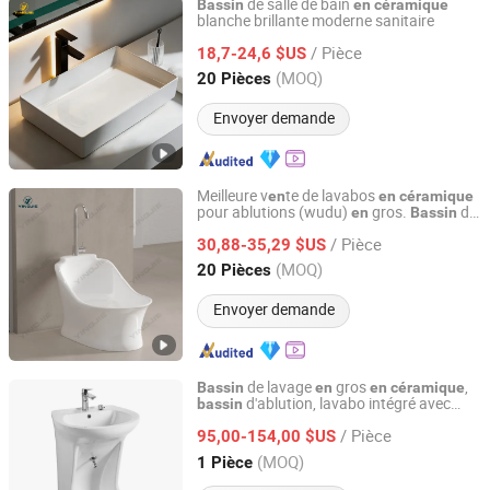
de salle de bain
Bassin
en
céramique
blanche brillante moderne sanitaire
GUANGDONG YINGJIE SANITARY WARE TECHNOLOGY
CO.,LTD
/ Pièce
18,7-24,6 $US
(MOQ)
20 Pièces
Guangdong, China
Depuis 2022
Envoyer demande
Meilleure v
te de lavabos
en
en
céramique
pour ablutions (wudu)
gros.
de
en
Bassin
GUANGDONG YINGJIE SANITARY WARE TECHNOLOGY
lavage des pieds pour ablutions
CO.,LTD
/ Pièce
musulmanes.
30,88-35,29 $US
(MOQ)
20 Pièces
Guangdong, China
Depuis 2022
Envoyer demande
de lavage
gros
,
Bassin
en
en
céramique
d'ablution, lavabo intégré avec
bassin
Foshan Topcera Sanitary Ware Co., Ltd.
pied
/ Pièce
95,00-154,00 $US
Guangdong, China
Depuis 2025
(MOQ)
1 Pièce