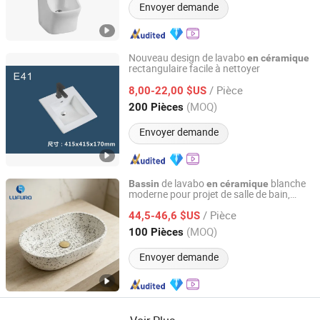
Envoyer demande
Nouveau design de lavabo
en
céramique
rectangulaire facile à nettoyer
Chaozhou Hengya Sanitary Ware Co., Ltd.
/ Pièce
8,00-22,00 $US
Guangdong, China
Depuis 2026
(MOQ)
200 Pièces
Envoyer demande
de lavabo
blanche
Bassin
en
céramique
moderne pour projet de salle de bain,
Hangzhou Lufu Trading Co., Ltd.
lavabo portable
/ Pièce
44,5-46,6 $US
Zhejiang, China
Depuis 2026
(MOQ)
100 Pièces
Envoyer demande