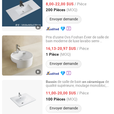
/ Pièce
8,00-22,00 $US
Guangdong, China
Depuis 2026
(MOQ)
200 Pièces
Envoyer demande
Prix d'usine Ovs Foshan Évier de salle de
bain moderne de luxe lavabo semi-
FOSHAN L'OASIS SANITARY WARE CO.,LTD
castré économique
en
en
céramique
/ Pièce
16,13-20,97 $US
Guangdong, China
Depuis 2016
(MOQ)
1 Pièce
Envoyer demande
de salle de bain
de
Bassin
en
céramique
qualité supérieure, moulage monobloc,
Guangdong Bobo Sanitary Ware Co., Ltd.
design résistant aux taches
/ Pièce
11,00-20,00 $US
Guangdong, China
Depuis 2026
(MOQ)
100 Pièces
Envoyer demande