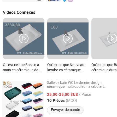
Vidéos Connexes
Qu'est-ce que Bassin à
Qu'est-ce que Nouveau
Qu'est-ce que B
main en céramique de
lavabo en céramique
céramique durab
haute qualité, étanche, de
moulé d'une seule pièce
mode pour déco
différentes formes
pour professionnels
moderne des sa
Salle de bain WC Le dernier design
multi-couleur lavabo art
céramique
CHAOZHOU BOSTANA SANITARYWARE CO., LTD.
bassin
/ Pièce
25,00-35,00 $US
Guangdong, China
Depuis 2020
(MOQ)
10 Pièces
Envoyer demande