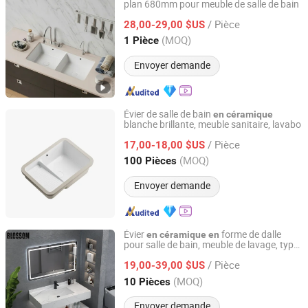
plan 680mm pour meuble de salle de bain
Guangdong Hecheng Ceramic Equipment Technology Co.,
Ltd
/ Pièce
28,00-29,00 $US
(MOQ)
1 Pièce
Guangdong, China
Depuis 2022
Envoyer demande
Évier de salle de bain
en
céramique
blanche brillante, meuble sanitaire, lavabo
Guangdong Bobo Sanitary Ware Co., Ltd.
/ Pièce
17,00-18,00 $US
Guangdong, China
Depuis 2026
(MOQ)
100 Pièces
Envoyer demande
Évier
forme de dalle
en
céramique
en
pour salle de bain, meuble de lavage, type
Hangzhou Blossom Import&Export Co., Ltd.
mural
/ Pièce
19,00-39,00 $US
Zhejiang, China
Depuis 2014
(MOQ)
10 Pièces
Envoyer demande