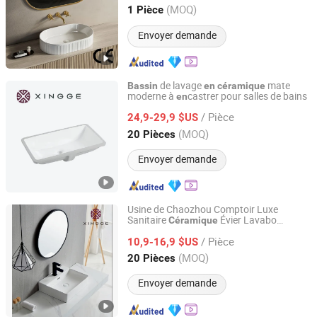
Guangdong, China
Depuis 2024
(MOQ)
1 Pièce
Envoyer demande
de lavage
mate
Bassin
en
céramique
moderne à
castrer pour salles de bains
en
Guangdong Jiange Ceramic Co., Ltd.
/ Pièce
24,9-29,9 $US
Guangdong, China
Depuis 2023
(MOQ)
20 Pièces
Envoyer demande
Usine de Chaozhou Comptoir Luxe
Sanitaire
Évier Lavabo
Céramique
Guangdong Jiange Ceramic Co., Ltd.
Produits de Salle de Bain Lavabo
/ Pièce
10,9-16,9 $US
Guangdong, China
Depuis 2023
(MOQ)
20 Pièces
Envoyer demande