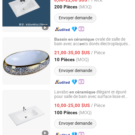
Guangdong, China
Depuis 2026
(MOQ)
200 Pièces
Envoyer demande
ovale de salle de
Bassin
en
céramique
bain avec acc
ts dorés électroplaqués
en
Chaozhou Shunjia Ceramic Co., Ltd.
premium
/ Pièce
21,00-35,00 $US
Guangdong, China
Depuis 2024
(MOQ)
10 Pièces
Envoyer demande
Lavabo
élégant et épuré
en
céramique
pour salle de bain avec surface lisse et
Guangdong Bobo Sanitary Ware Co., Ltd.
facile à nettoyer
/ Pièce
10,00-25,00 $US
Guangdong, China
Depuis 2026
(MOQ)
100 Pièces
Envoyer demande