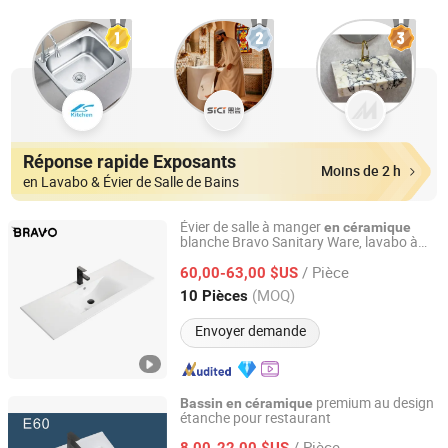
Réponse rapide Exposants
Moins de 2 h
en Lavabo & Évier de Salle de Bains
Évier de salle à manger
en
céramique
blanche Bravo Sanitary Ware, lavabo à
Chaozhou Shunjia Ceramic Co., Ltd.
poser
/ Pièce
60,00-63,00 $US
Guangdong, China
Depuis 2024
(MOQ)
10 Pièces
Envoyer demande
premium au design
Bassin
en
céramique
étanche pour restaurant
Chaozhou Hengya Sanitary Ware Co., Ltd.
/ Pièce
8,00-22,00 $US