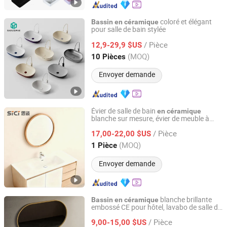
coloré et élégant
Bassin
en
céramique
pour salle de bain stylée
Guangdong Sengpie Technology Co., Ltd.
/ Pièce
12,9-29,9 $US
Guangdong, China
Depuis 2026
(MOQ)
10 Pièces
Envoyer demande
Évier de salle de bain
en
céramique
blanche sur mesure, évier de meuble à
Guangdong Siyeano Sanitary Technology Co., Ltd.
bord fin
/ Pièce
17,00-22,00 $US
Guangdong, China
Depuis 2024
(MOQ)
1 Pièce
Envoyer demande
blanche brillante
Bassin
en
céramique
embossé CE pour hôtel, lavabo de salle de
Guangdong Siyeano Sanitary Technology Co., Ltd.
bain
/ Pièce
9,00-15,00 $US