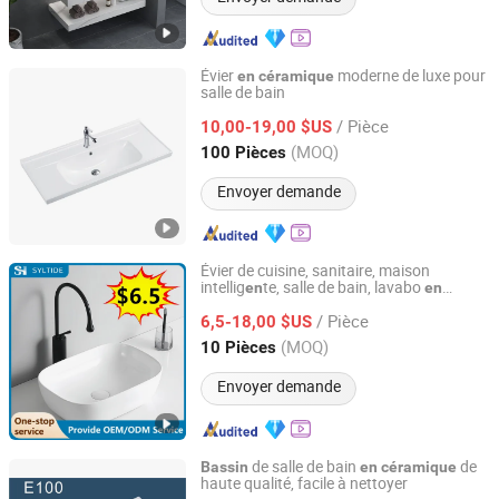
Évier
moderne de luxe pour
en
céramique
salle de bain
Guangdong Bobo Sanitary Ware Co., Ltd.
/ Pièce
10,00-19,00 $US
Guangdong, China
Depuis 2026
(MOQ)
100 Pièces
Envoyer demande
Évier de cuisine, sanitaire, maison
intellig
te, salle de bain, lavabo
en
en
Chaozhou Senhang Sanitary Ware Co., Ltd.
céramique
/ Pièce
6,5-18,00 $US
Guangdong, China
Depuis 2024
(MOQ)
10 Pièces
Envoyer demande
de salle de bain
de
Bassin
en
céramique
haute qualité, facile à nettoyer
Chaozhou Hengya Sanitary Ware Co., Ltd.