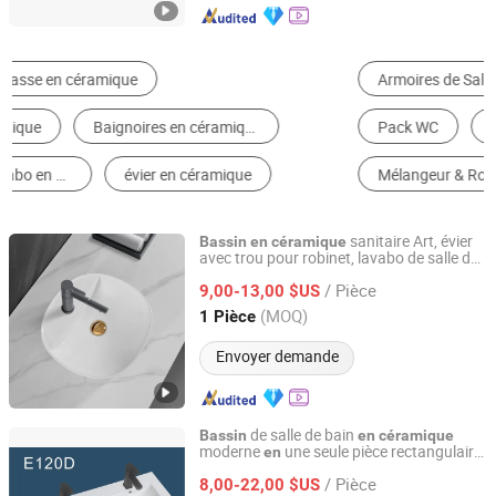
Armoires de Salle de Bain
Lavabo & Évier de Salle de Bains
Pack WC
Robinet de Lavabo
Mélangeur & Robinet de Cuisine
Évier de Cuisine
sanitaire Art, évier
Bassin
en
céramique
avec trou pour robinet, lavabo de salle de
Guangdong Siyeano Sanitary Technology Co., Ltd.
bain
/ Pièce
9,00-13,00 $US
Guangdong, China
Depuis 2024
(MOQ)
1 Pièce
Envoyer demande
de salle de bain
Bassin
en
céramique
moderne
une seule pièce rectangulaire
en
Chaozhou Hengya Sanitary Ware Co., Ltd.
pour restaurant
/ Pièce
8,00-22,00 $US