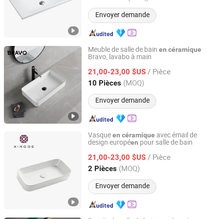
Envoyer demande
Meuble de salle de bain
en
céramique
Bravo, lavabo à main
Chaozhou Shunjia Ceramic Co., Ltd.
/ Pièce
21,00-23,00 $US
Guangdong, China
Depuis 2024
(MOQ)
10 Pièces
Envoyer demande
Vasque
avec émail de
en
céramique
design europé
pour salle de bain
en
Guangdong Jiange Ceramic Co., Ltd.
/ Pièce
21,00-23,00 $US
Guangdong, China
Depuis 2023
(MOQ)
2 Pièces
Envoyer demande