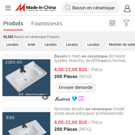
Produits
Fournisseurs
Bassin en céramique
Produits
92,552
Lavabo
évier
Lavabo
Lavabo
Lavabo
Mobilier de sall
à main
de haute
Bassin
en
céramique
qualité, étanche, de différ
tes formes
en
Chaozhou Hengya Sanitary Ware Co., Ltd.
/ Pièce
8,00-22,00 $US
Guangdong, China
Depuis 2026
(MOQ)
200 Pièces
Envoyer demande
Nouveau lavabo
moulé
en
céramique
d'une seule pièce pour professionnels
Chaozhou Hengya Sanitary Ware Co., Ltd.
/ Pièce
8,00-22,00 $US
Guangdong, China
Depuis 2026
(MOQ)
200 Pièces