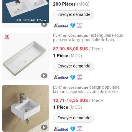
Guangdong, China
Depuis 2026
(MOQ)
200 Pièces
Envoyer demande
Évier
rectangulaire sous
en
céramique
plan extra large pour salle de bain
Guangdong Hecheng Ceramic Equipment Technology Co.,
1000mm
Ltd
/ Pièce
87,00-88,00 $US
(MOQ)
1 Pièce
Guangdong, China
Depuis 2022
Envoyer demande
Évier
design populaire,
en
céramique
lavabo susp
du, lavabo de toilette,
en
FOSHAN L'OASIS SANITARY WARE CO.,LTD
de salle de bain
céramique
/ Pièce
13,71-18,55 $US
Guangdong, China
Depuis 2016
(MOQ)
1 Pièce
Envoyer demande