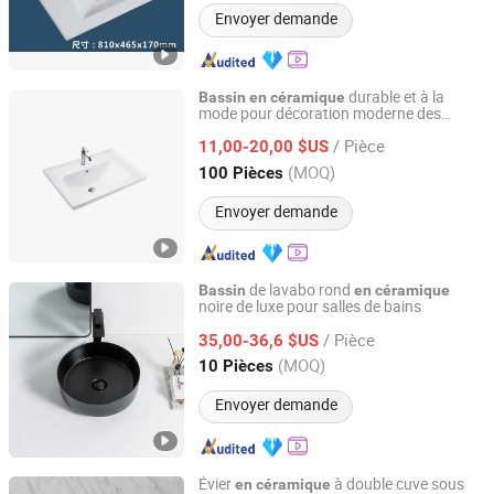
Envoyer demande
durable et à la
Bassin
en
céramique
mode pour décoration moderne des
Guangdong Bobo Sanitary Ware Co., Ltd.
sanitaires
/ Pièce
11,00-20,00 $US
Guangdong, China
Depuis 2026
(MOQ)
100 Pièces
Envoyer demande
de lavabo rond
Bassin
en
céramique
noire de luxe pour salles de bains
Guangdong Kelai Xi Sanitary Ware Technology Co., Ltd.
/ Pièce
35,00-36,6 $US
Guangdong, China
Depuis 2025
(MOQ)
10 Pièces
Envoyer demande
Évier
à double cuve sous
en
céramique