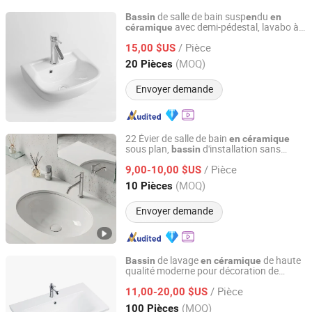
de salle de bain susp
du
Bassin
en
en
avec demi-pédestal, lavabo à
céramique
Chaozhou Meitao Ceramics Co., Ltd.
main, design populaire, pas cher
/ Pièce
15,00 $US
Guangdong, China
Depuis 2023
(MOQ)
20 Pièces
Envoyer demande
22 Évier de salle de bain
en
céramique
sous plan,
d'installation sans
bassin
Guangdong Hecheng Ceramic Equipment Technology Co.,
couture pour meuble vanité
Ltd
/ Pièce
9,00-10,00 $US
(MOQ)
10 Pièces
Guangdong, China
Depuis 2022
Envoyer demande
de lavage
de haute
Bassin
en
céramique
qualité moderne pour décoration de
Guangdong Bobo Sanitary Ware Co., Ltd.
maison et d'hôtel
/ Pièce
11,00-20,00 $US
Guangdong, China
Depuis 2026
(MOQ)
100 Pièces