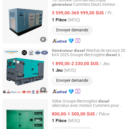
10-3000kw Centrale électrique
Cummins Deutz moteur
générateur
Hunan Wanding Intelligent Technology Co., Ltd.
10-3750kVA
à
générateur
générateur
/ Pièce
gaz
3 599,00-369 999,00 $US
diesel
Hunan, China
Depuis 2023
(MOQ)
1 Pièce
Envoyer demande
Weichai de secours 20
Générateur
diesel
kVA 2025 Groupe électrogène
à
diesel
Justpower Equipment (Fuan) Co., Ltd.
refroidissement par eau 50 kVA
/ Jeu
s
4 cylindres
1 890,00-2 230,00 $US
Générateur
diesel
Fujian, China
Depuis 2023
(MOQ)
1 Jeu
Envoyer demande
50kw Groupe électrogène
diesel
silencieux avec moteur Cummins pour
Jiangsu Panda Power Technology Co., Ltd.
alimentation de secours d'hôpital
/ Pièce
800,00-1 500,00 $US
Jiangsu, China
Depuis 2026
(MOQ)
1 Pièce