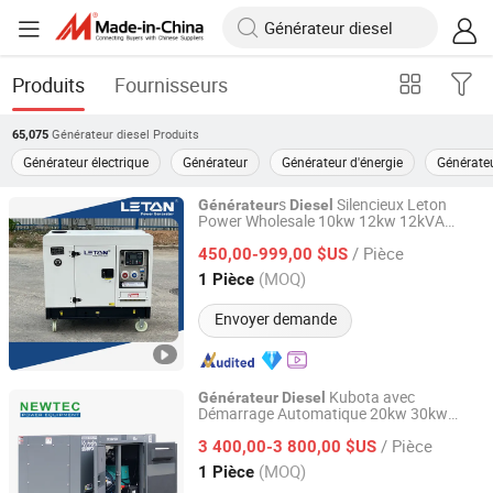
Produits
Fournisseurs
Générateur diesel
Produits
65,075
Générateur électrique
Générateur
Générateur d'énergie
Générateu
s
Silencieux Leton
Générateur
Diesel
Power Wholesale 10kw 12kw 12kVA
Sichuan Leton Industry Co., Ltd
15kVA Fournisseurs de centrales
/ Pièce
électriques pour usage domestique
450,00-999,00 $US
Générateur
Sichuan, China
Depuis 2020
(MOQ)
1 Pièce
Envoyer demande
Kubota avec
Générateur
Diesel
Démarrage Automatique 20kw 30kw
Taizhou Newtec Power Equipment Co., Ltd.
40kw 50kVA
/ Pièce
3 400,00-3 800,00 $US
Jiangsu, China
Depuis 2024
(MOQ)
1 Pièce