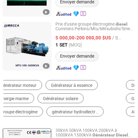
Envoyer demande
Prix d'usine groupe électrogène
diesel
Cummins Perkins/Mtu/Mitsubishi/Sme
MECCA POWER CO., LTD.
2000kw 2250kVA 2500kVA 2750kVA
/ SET
3000kVA 3750kVA 3000kw
5 000,00-200 000,00 $US
générateur
électrique de secours
Fujian, China
Depuis 2019
(MOQ)
1 SET
Envoyer demande
Diesel Alternateur
Moteur
Génératrice à Gaz
Génératrice à Essence
Accessoires de Génératrice
Autres Génératrices
30kVA 50kVA 100kVA 200kVA à
1000kVA 1500kVA
Générateur
Diesel
FUAN BOYUAN POWER MACHINERY CO., LTD.