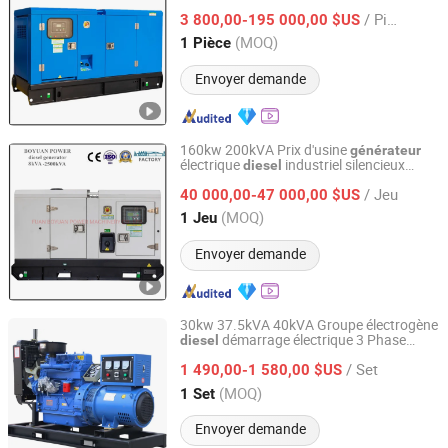
Électrique Industriel Cummins
/ Pièce
3 800,00-195 000,00 $US
Fujian, China
Depuis 2015
(MOQ)
1 Pièce
Envoyer demande
160kw 200kVA Prix d'usine
générateur
électrique
industriel silencieux
diesel
FUAN BOYUAN POWER MACHINERY CO., LTD.
(GF3-160P)
/ Jeu
40 000,00-47 000,00 $US
Fujian, China
Depuis 2015
(MOQ)
1 Jeu
Envoyer demande
30kw 37.5kVA 40kVA Groupe électrogène
démarrage électrique 3 Phase
diesel
Shandong Wokang Electric Power Technology Co., Ltd
50Hz 60Hz Refroidi par eau faible
/ Set
consommation de carburant
1 490,00-1 580,00 $US
générateur
de secours industriel domestique ISO CE
Shandong, China
Depuis 2026
(MOQ)
1 Set
Envoyer demande