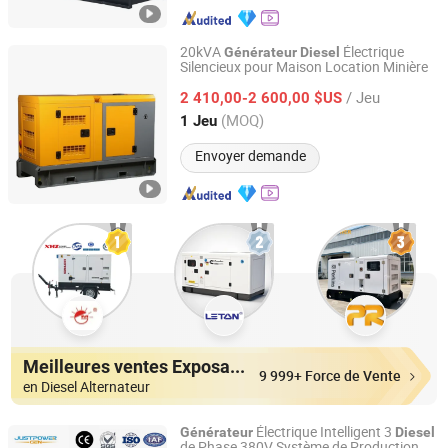
20kVA
Électrique
Générateur
Diesel
Silencieux pour Maison Location Minière
Justpower Equipment (Fuan) Co., Ltd.
/ Jeu
2 410,00-2 600,00 $US
Fujian, China
Depuis 2023
(MOQ)
1 Jeu
Envoyer demande
Meilleures ventes Exposants
9 999+ Force de Vente
en Diesel Alternateur
Électrique Intelligent 3
Générateur
Diesel
de Phase 380V Système de Production