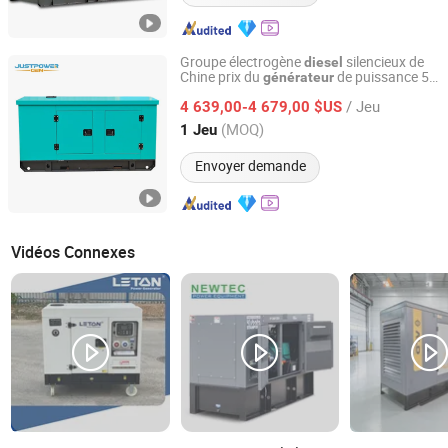
Groupe électrogène
silencieux de
diesel
Chine prix du
de puissance 50
générateur
Justpower Equipment (Fuan) Co., Ltd.
kVA fabricants de
s
générateur
diesel
/ Jeu
pour maison
4 639,00-4 679,00 $US
Fujian, China
Depuis 2023
(MOQ)
1 Jeu
Envoyer demande
Vidéos Connexes