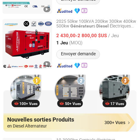
2025 50kw 100kVA 200kw 300kw 400kw
500kw
s
Électriques
Générateur
Diesel
Justpower Equipment (Fuan) Co., Ltd.
Triphasés Super Silencieux
/ Jeu
2 430,00-2 800,00 $US
Fujian, China
Depuis 2023
(MOQ)
1 Jeu
Envoyer demande
100+ Vues
50+ Vues
17 Vues
Nouvelles sorties Produits
300+ Vues
en Diesel Alternateur