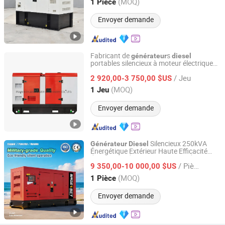
Jiangsu, China
Depuis 2026
(MOQ)
1 Pièce
Envoyer demande
Fabricant de
s
générateur
diesel
portables silencieux à moteur électrique
FUAN BOYUAN POWER MACHINERY CO., LTD.
chinois
/ Jeu
2 920,00-3 750,00 $US
Fujian, China
Depuis 2015
(MOQ)
1 Jeu
Envoyer demande
Silencieux 250kVA
Générateur
Diesel
Énergétique Extérieur Haute Efficacité
Jiangsu Shengrong Power Machinery Co., Ltd.
Économie d'Énergie Alternateur Étanche
/ Pièce
Moteur
9 350,00-10 000,00 $US
Jiangsu, China
Depuis 2025
(MOQ)
1 Pièce
Envoyer demande