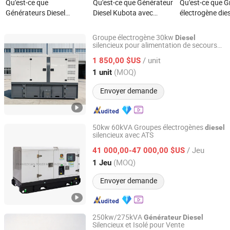
Qu'est-ce que
Qu'est-ce que Générateur
Qu'est-ce que 
Générateurs Diesel
Diesel Kubota avec
électrogène die
Silencieux Leton Power
Démarrage Automatique
silencieux Cum
Wholesale 10kw 12kw
20kw 30kw 40kw 50kVA
Perkins Weicha
Groupe électrogène 30kw
Diesel
12kVA 15kVA
20kVA 30kVA 
silencieux pour alimentation de secours
Fujian Yukun Qiangwei Motor Co., Ltd
industrielle
Fournisseurs de
60kVA 100kVA
/ unit
1 850,00 $US
centrales électriques
300kVA 400kVA
Fujian, China
Depuis 2018
(MOQ)
1 unit
pour usage domestique
Alimentation de
Générateur
Envoyer demande
50kw 60kVA Groupes électrogènes
diesel
silencieux avec ATS
FUAN BOYUAN POWER MACHINERY CO., LTD.
/ Jeu
41 000,00-47 000,00 $US
Fujian, China
Depuis 2015
(MOQ)
1 Jeu
Envoyer demande
250kw/275kVA
Générateur
Diesel
Silencieux et Isolé pour Vente
Jiangsu Panda Power Technology Co., Ltd.