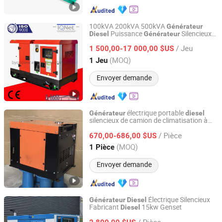
100kVA 200kVA 500kVA
Générateur
Puissance
Silencieux
Diesel
Générateur
FUAN BOYUAN POWER MACHINERY CO., LTD.
Isolé
Générateur
/ Jeu
1 500,00-17 000,00 $US
Fujian, China
Depuis 2015
(MOQ)
1 Jeu
Envoyer demande
électrique portable
Générateur
diesel
silencieux de camion de climatisation à
Chongqing Fuwang General Machinery Equipment Co.,
puissance monophasée et 3 phase 12
Ltd.
/ Pièce
-24V 3kw 3.5kw 3000W 10kVA
670,00-686,00 $US
(MOQ)
1 Pièce
Chongqing, China
Depuis 2025
Envoyer demande
Électrique Silencieux
Générateur
Diesel
Fabricant
15kw Genset
Diesel
Zhejiang Universal Machinery Co., Ltd.
/ Pièce