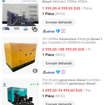
silencieux 100kw-500kw
diesel
Hunan Wanding Intelligent Technology Co., Ltd.
électrique Ricardo Cummins
générateur
/ Pièce
Yuchai Sdec/Per Kins
1 999,00-4 399,00 $US
générateur
Hunan, China
Depuis 2023
(MOQ)
1 Pièce
Envoyer demande
20-1600kw
d'énergie
à
Générateur
diesel
gaz Cummins 25-2000kVA Ensemble
Hunan Wanding Intelligent Technology Co., Ltd.
silencieux Cummins
générateur
diesel
/ Pièce
2 999,00-188 999,00 $US
Hunan, China
Depuis 2023
(MOQ)
1 Pièce
Envoyer demande
Prix d'usine
Cummins
générateur
diesel
20kVA~ 2500kVA
générateur
diesel
Hunan Wanding Intelligent Technology Co., Ltd.
silencieux avec alternateur Stan Ford
/ Pièce
Leroy Somer
2 499,00-29 999,00 $US
Hunan, China
Depuis 2023
(MOQ)
1 Pièce
Envoyer demande