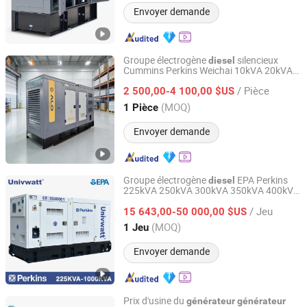
Envoyer demande
Groupe électrogène
silencieux
diesel
Cummins Perkins Weichai 10kVA 20kVA
Aladeng (Tianjin) Technology Co., Ltd.
30kVA 50kVA 60kVA 100kVA 200kVA
/ Pièce
300kVA 400kVA 3-Phase Alimentation de
2 500,00-4 100,00 $US
secours
Tianjin, China
Depuis 2025
(MOQ)
1 Pièce
Envoyer demande
Groupe électrogène
EPA Perkins
diesel
225kVA 250kVA 300kVA 350kVA 400kVA
Univwatt (Ningde) Power Equipment Co., Ltd.
500kVA 600kVA 800kVA 1000kVA
/ Jeu
silencieux
15 643,00-50 000,00 $US
générateur
Fujian, China
Depuis 2024
(MOQ)
1 Jeu
Envoyer demande
Prix d'usine du
générateur
générateur