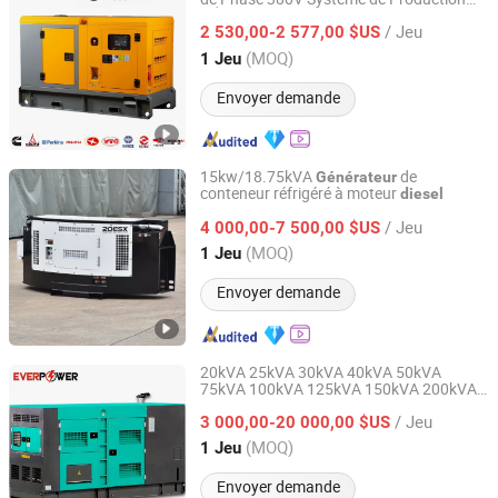
Justpower Equipment (Fuan) Co., Ltd.
d'Énergie à Domicile 30kVA 50
/ Jeu
s
kVA
2 530,00-2 577,00 $US
Générateur
Diesel
Fujian, China
Depuis 2023
(MOQ)
1 Jeu
Envoyer demande
15kw/18.75kVA
de
Générateur
conteneur réfrigéré à moteur
diesel
Zhejiang Universal Machinery Co., Ltd.
/ Jeu
4 000,00-7 500,00 $US
Zhejiang, China
Depuis 2008
(MOQ)
1 Jeu
Envoyer demande
20kVA 25kVA 30kVA 40kVA 50kVA
75kVA 100kVA 125kVA 150kVA 200kVA
Jiangsu Ever Power Technology Co., Ltd.
250kVA
électrique
Générateur
diesel
/ Jeu
silencieux Cummins Genset Perkins
3 000,00-20 000,00 $US
Weichai Baudouin
Jiangsu, China
Depuis 2023
(MOQ)
1 Jeu
Envoyer demande