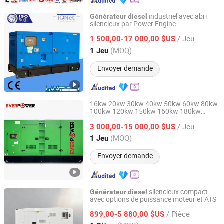
industriel avec abri
Générateur
diesel
silencieux par Power Engine
FUAN BOYUAN POWER MACHINERY CO., LTD.
/ Jeu
1 500,00-17 000,00 $US
Fujian, China
Depuis 2015
(MOQ)
1 Jeu
Envoyer demande
16kw 20kw 30kw 40kw 50kw 60kw 80kw
100kw 120kw 150kw 160kw 180kw
Jiangsu Ever Power Technology Co., Ltd.
électrique
silencieux
Générateur
diesel
/ Jeu
Denyo ensemble Cummins Perkins
3 000,00-15 000,00 $US
Yanmar Yangdong FAW Ricardo CE
Jiangsu, China
Depuis 2023
(MOQ)
1 Jeu
Envoyer demande
silencieux compact
Générateur
diesel
avec options de puissance moteur et ATS
Dian Bida Power Equipment (Jiangsu) Co., Ltd
/ Pièce
899,00-5 880,00 $US