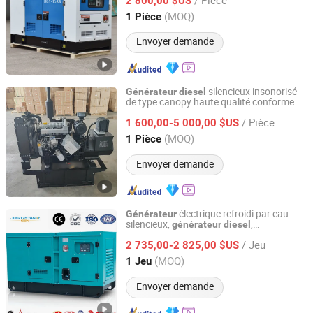
2 800,00 $US
Zhejiang, China
Depuis 2008
(MOQ)
1 Pièce
Envoyer demande
silencieux insonorisé
Générateur
diesel
de type canopy haute qualité conforme à
Shandong Yunnei Power Co., Ltd.
la norme d'émission Euro V 40kVA 50kVA
/ Pièce
60kVA
1 600,00-5 000,00 $US
Shandong, China
Depuis 2022
(MOQ)
1 Pièce
Envoyer demande
électrique refroidi par eau
Générateur
silencieux,
,
générateur
diesel
Justpower Equipment (Fuan) Co., Ltd.
s de puissance
générateur
/ Jeu
2 735,00-2 825,00 $US
Fujian, China
Depuis 2023
(MOQ)
1 Jeu
Envoyer demande