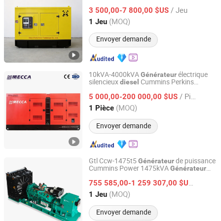
/ Jeu
3 500,00-7 800,00 $US
Jiangsu, China
Depuis 2026
(MOQ)
1 Jeu
Envoyer demande
10kVA-4000kVA
électrique
Générateur
silencieux
Cummins Perkins
diesel
MECCA POWER CO., LTD.
Mitsubishi/Mtu/Baudouin Deutz Doosan
/ Pièce
Kubota Yanmar démarrage électrique
5 000,00-200 000,00 $US
fabricant en Chine
Fujian, China
Depuis 2019
(MOQ)
1 Pièce
Envoyer demande
Gtl Ccw-1475t5
de puissance
Générateur
Cummins Power 1475kVA
Générateur
Xiamen GTL Power System Co., Ltd.
diesel
755 585,00-1 259 307,00 $US
/ Jeu
Fujian, China
Depuis 2009
(MOQ)
1 Jeu
Envoyer demande