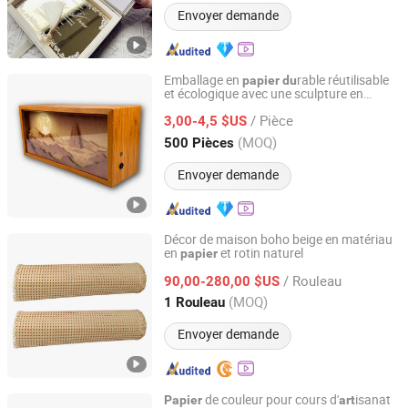
Envoyer demande
Emballage en
rable réutilisable
papier
du
et écologique avec une sculpture en
Xiamen Fangcun Chengpin Packaging Co., Ltd.
affichable en haut
papier
/ Pièce
3,00-4,5 $US
Fujian, China
Depuis 2025
(MOQ)
500 Pièces
Envoyer demande
Décor de maison boho beige en matériau
en
et rotin naturel
papier
Foshan Nanhai Sansongzhai Weaving Processing Factory
/ Rouleau
90,00-280,00 $US
Guangdong, China
Depuis 2026
(MOQ)
1 Rouleau
Envoyer demande
de couleur pour cours d'
isanat
Papier
art