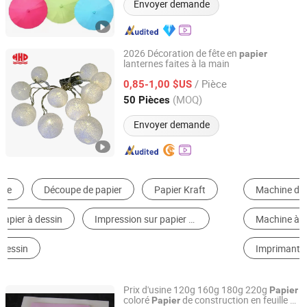
Envoyer demande
2026 Décoration de fête en
papier
lanternes faites à la main
Fuzhou Huikaihua Arts & Crafts Co., Ltd.
/ Pièce
0,85-1,00 $US
Fujian, China
Depuis 2008
(MOQ)
50 Pièces
Envoyer demande
Machine d'Emballage Polyvalente
Boîtes d'Emballage
Machine à Cisailler
Impression d'Étiquette & d'Autocollant
Imprimante Numérique
Machine à Plastifier
Prix d'usine 120g 160g 180g 220g
Papier
coloré
de construction en feuille ou
Papier
Qingdao Newxinker International Trade Co., Ltd.