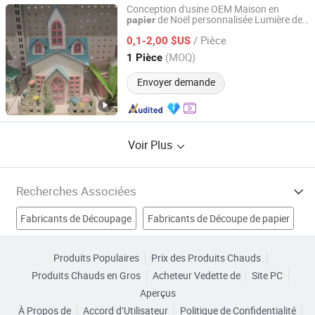
Conception d'usine OEM Maison en
de Noël personnalisée Lumière de
papier
Cheng Yi Creation Company Ltd
Noël Arbre de Noël Décorations et
/ Pièce
ornements en
faits à la main
0,1-2,00 $US
papier
Guangdong, China
Depuis 2022
(MOQ)
1 Pièce
Envoyer demande
Voir Plus
Recherches Associées
Fabricants de Découpage
Fabricants de Découpe de papier
Fabricants de Papier Kraft
Produits Populaires
Prix des Produits Chauds
Produits Chauds en Gros
Acheteur Vedette de
Site PC
Fabricants de meilleur papier à dessin
Aperçus
À Propos de
Accord d’Utilisateur
Politique de Confidentialité
Impression sur papier artistique Usines