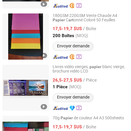
180GSM 220GSM Vente Chaude A4
C
onné Coloré 50 Feuilles
Papier
art
Qingdao Newxinker International Trade Co., Ltd.
/ Boîte
17,5-19,7 $US
Shandong, China
Depuis 2021
(MOQ)
200 Boîtes
Envoyer demande
Livres vidéo vierges,
blanc vierge,
papier
brochure vidéo LCD
Chengdu Allwin Intelligent Equipment Co., Ltd.
/ Pièce
26,5-27,5 $US
Sichuan, China
Depuis 2024
(MOQ)
1 Pièce
Envoyer demande
70g
de couleur A4 A3 500sheets
Papier
Qingdao Newxinker International Trade Co., Ltd.
/ Boîte
17,5-19,7 $US