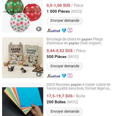
/ Pièce
0,5-1,00 $US
Anhui, China
Depuis 2010
(MOQ)
1 000 Pièces
Envoyer demande
Bricolage de chats en
Pliage
papier
d'animaux en
Chat origami
papier
Hangzhou Zizhou Trading Co., Ltd.
isanat Chat origami
Art
/ Pièce
0,44-0,52 $US
Zhejiang, China
Depuis 2022
(MOQ)
500 Pièces
Envoyer demande
2024 Nouveau
à copier coloré de
papier
haute qualité sans bois, format légal ou
Qingdao Newxinker International Trade Co., Ltd.
lettre
/ Boîte
17,5-19,7 $US
Shandong, China
Depuis 2021
(MOQ)
200 Boîtes
Envoyer demande