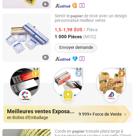
Sentir le
de tiroir avec un design
papier
personnalisé meilleur vente
Shenzhen E-Yue Manufacturer Co., Ltd.
/ Pièce
1,5-1,98 $US
Guangdong, China
Depuis 2016
(MOQ)
1 000 Pièces
Envoyer demande
Meilleures ventes Exposants
9 999+ Force de Vente
en Boîtes d'Emballage
Corde en
tressée plate large à
papier
haute résistance couleur naturelle 10mm