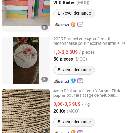
(MOQ)
200 Boîtes
Shandong, China
Depuis 2021
Envoyer demande
2025 Parasol en
à motif
papier
personnalisé pour décoration intérieure,
Changsha Qingyulan Homeware Co., Ltd.
parasol en bambou coloré pour mariage
/ pieces
1,8-2,2 $US
Hunan, China
Depuis 2022
(MOQ)
50 pieces
Envoyer demande
4mm Résistant à l'eau 3-Strand Fil de
pour le tissage de meubles
papier
Foshan Nanhai Sansongzhai Weaving Processing Factory
d'intérieur
/ Kg
3,00-3,5 $US
Guangdong, China
Depuis 2026
(MOQ)
20 Kg
Envoyer demande