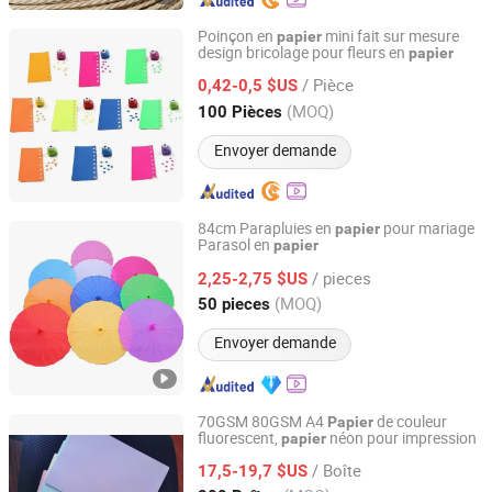
Poinçon en
mini fait sur mesure
papier
design bricolage pour fleurs en
papier
Nanchang Qunpeng Technology Development Co., Ltd.
/ Pièce
0,42-0,5 $US
Jiangxi, China
Depuis 2024
(MOQ)
100 Pièces
Envoyer demande
84cm Parapluies en
pour mariage
papier
Parasol en
papier
Changsha Qingyulan Homeware Co., Ltd.
/ pieces
2,25-2,75 $US
Hunan, China
Depuis 2022
(MOQ)
50 pieces
Envoyer demande
70GSM 80GSM A4
de couleur
Papier
fluorescent,
néon pour impression
papier
Qingdao Newxinker International Trade Co., Ltd.
/ Boîte
17,5-19,7 $US