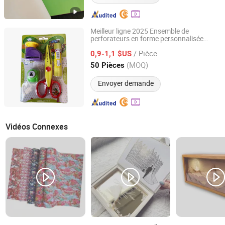
Meilleur ligne 2025 Ensemble de
perforateurs en forme personnalisée
Nanchang Qunpeng Technology Development Co., Ltd.
Dispositif d'embossage en plastique
/ Pièce
Matériel de bricolage pour enfants Bureau
0,9-1,1 $US
et École
Jiangxi, China
Depuis 2024
(MOQ)
50 Pièces
Envoyer demande
Vidéos Connexes