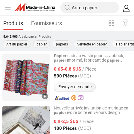
Produits
Fournisseurs
Art du papier
Produits
5,645,903
Art du papier
papier
papiers
Serviette en papier
Papier arti
cadeau washi pour scrapbook,
Papier
imprimé, fabricant de
papier
papier
ZHUHAI KAMEDA TECHNOLOGY CO., LTD
Yuzen,
origami
papier
/ Pièce
0,65-0,8 $US
Guangdong, China
Depuis 2018
(MOQ)
500 Pièces
Envoyer demande
Nouvelle arrivée invitation de mariage en
ivoire boîte en velours design
papier
Nanchang Dian Chuang Packaging Co., Ltd.
personnalisé ensemble de c
es en
art
/ Pièce
acrylique miroir doré fait main RSVP
0,9-2,5 $US
Jiangxi, China
Depuis 2025
(MOQ)
100 Pièces