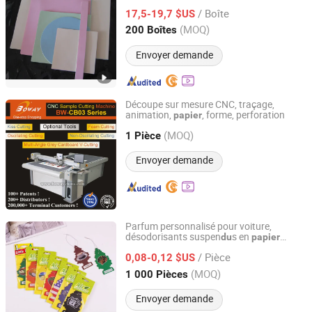
en rouleau
/ Boîte
17,5-19,7 $US
Shandong, China
Depuis 2021
(MOQ)
200 Boîtes
Envoyer demande
Découpe sur mesure CNC, traçage,
animation,
, forme, perforation
papier
Hangzhou Fuyang Huibo Hansway (BOWAY) Trading Co.,
Ltd.
(MOQ)
1 Pièce
Envoyer demande
Zhejiang, China
Depuis 2007
Parfum personnalisé pour voiture,
désodorisants suspen
s en
du
papier
Hangzhou Qirui Packaging Co., Ltd.
parfumé avec votre design
/ Pièce
0,08-0,12 $US
Zhejiang, China
Depuis 2025
(MOQ)
1 000 Pièces
Envoyer demande