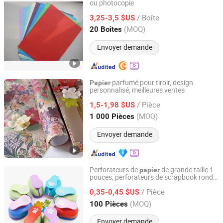
ou photocopie
Qingdao Newxinker International Trade Co., Ltd.
/ Boîte
3,25-3,5 $US
Shandong, China
Depuis 2021
(MOQ)
20 Boîtes
Envoyer demande
parfumé pour tiroir, design
Papier
personnalisé, meilleures ventes
Shenzhen E-Yue Manufacturer Co., Ltd.
/ Pièce
1,5-1,98 $US
Guangdong, China
Depuis 2016
(MOQ)
1 000 Pièces
Envoyer demande
Perforateurs de
de grande taille 1
papier
pouces, perforateurs de scrapbook ronds,
Nanchang Qunpeng Technology Development Co., Ltd.
étoiles, carrés, cœurs, fleurs
/ Pièce
0,35-0,45 $US
Jiangxi, China
Depuis 2024
(MOQ)
100 Pièces
Envoyer demande