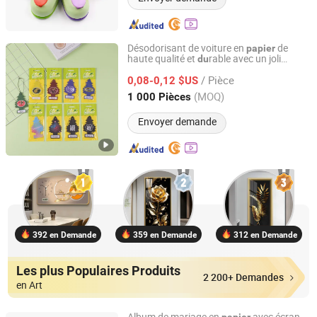
Désodorisant de voiture en
de
papier
haute qualité et
rable avec un joli
du
Hangzhou Qirui Packaging Co., Ltd.
design suspen
du
/ Pièce
0,08-0,12 $US
Zhejiang, China
Depuis 2025
(MOQ)
1 000 Pièces
Envoyer demande
392 en Demande
359 en Demande
312 en Demande
Les plus Populaires Produits
2 200+ Demandes
en Art