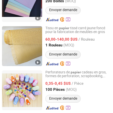
Shandong, China
Depuis 2021
(MOQ)
200 Boîtes
Envoyer demande
Tissu en
tissé carré jaune foncé
papier
pour la fabrication de meubles en gros
Foshan Nanhai Sansongzhai Weaving Processing Factory
/ Rouleau
60,00-140,00 $US
Guangdong, China
Depuis 2026
(MOQ)
1 Rouleau
Envoyer demande
Perforateurs de
cadeau en gros,
papier
formes de perforation, scrapbooking,
Nanchang Qunpeng Technology Development Co., Ltd.
bricolage pour enfants, œuvres d'
,
art
/ Pièce
emballage cadeau
0,35-0,45 $US
Jiangxi, China
Depuis 2024
(MOQ)
100 Pièces
Envoyer demande