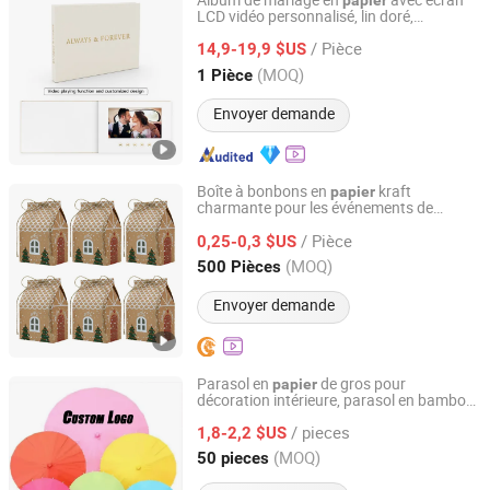
Album de mariage en
avec écran
papier
LCD vidéo personnalisé, lin doré,
Shenzhen Masrui Technology Co., Ltd.
souvenirs, livre vidéo en lin
/ Pièce
14,9-19,9 $US
Guangdong, China
Depuis 2014
(MOQ)
1 Pièce
Envoyer demande
Boîte à bonbons en
kraft
papier
charmante pour les événements de
Yiwu Renrui E-commerce Business
vacances
/ Pièce
0,25-0,3 $US
Zhejiang, China
Depuis 2025
(MOQ)
500 Pièces
Envoyer demande
Parasol en
de gros pour
papier
décoration intérieure, parasol en bambou
Changsha Qingyulan Homeware Co., Ltd.
de couleur unie
/ pieces
1,8-2,2 $US
Hunan, China
Depuis 2022
(MOQ)
50 pieces