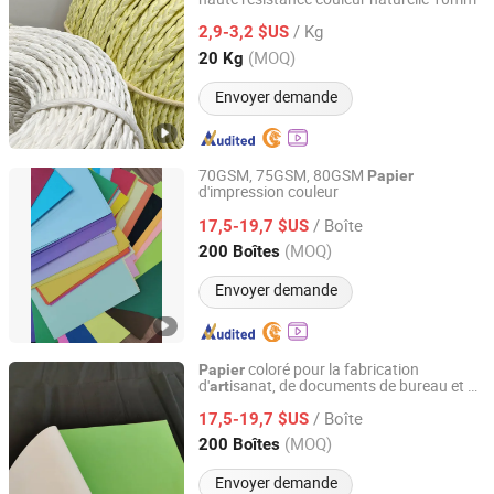
Foshan Nanhai Sansongzhai Weaving Processing Factory
/ Kg
2,9-3,2 $US
Guangdong, China
Depuis 2026
(MOQ)
20 Kg
Envoyer demande
70GSM, 75GSM, 80GSM
Papier
d'impression couleur
Qingdao Newxinker International Trade Co., Ltd.
/ Boîte
17,5-19,7 $US
Shandong, China
Depuis 2021
(MOQ)
200 Boîtes
Envoyer demande
coloré pour la fabrication
Papier
d'
isanat, de documents de bureau et de
art
Qingdao Newxinker International Trade Co., Ltd.
papeterie
/ Boîte
17,5-19,7 $US
Shandong, China
Depuis 2021
(MOQ)
200 Boîtes
Envoyer demande