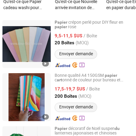
Qu'est-ce que Papier
Qu'est-ce que Nouvelle
Qu'est-ce que 
cadeau washi pour
arrivée invitation de
en papier durab
scrapbook, papier
mariage en papier ivoire
réutilisable et 
imprimé, fabricant de
boîte en velours design
avec une sculpt
crépon perlé pour DIY fleur en
Papier
papier Yuzen, papier
personnalisé ensemble
papier affichab
rose
papier
Qingdao Newxinker International Trade Co., Ltd.
origami
de cartes en acrylique
/ Boîte
9,5-11,5 $US
miroir doré fait main
Shandong, China
Depuis 2021
(MOQ)
20 Boîtes
RSVP
Envoyer demande
Bonne qualité A4 150GSM
papier
c
onné de couleur pour bureau et
art
Qingdao Newxinker International Trade Co., Ltd.
papeterie
/ Boîte
17,5-19,7 $US
Shandong, China
Depuis 2021
(MOQ)
200 Boîtes
Envoyer demande
décoratif de Noël suspen
Papier
du
lanternes japonaises et chinoises
Hefei Sublime International Co., Ltd