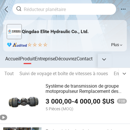
Qingdao Elite Hydraulic Co., Ltd.
Plus
Accueil
Produit
Entreprise
Découvrez
Contact
Tout
Suivi de voyage et boîte de vitesses à roues
Entraîn
Système de transmission de groupe
motopropulseur Remplacement des
essieux Dana 35r68 (14D)
3 000,00
-
4 000,00
$US
FOB
5 Pièces
(MOQ)