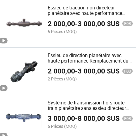
Essieu de traction non-directeur
planétaire avec haute performance
remplaçant Dana Spicer 111
2 000,00
-
3 000,00
$US
FOB
5 Pièces
(MOQ)
Essieu de direction planétaire avec
haute performance Remplacement du
Dana Spicer 211/212
2 000,00
-
3 000,00
$US
FOB
2 Pièces
(MOQ)
Système de transmission hors route
train planétaire sans essieu directeur
Remplacement du Dana Spicer 112
3 000,00
-
8 000,00
$US
FOB
5 Pièces
(MOQ)