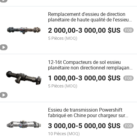
Remplacement d'essieu de direction
planétaire de haute qualité de l'essieu
Dana Spicer 212 provenant d'un
2 000,00
-
3 000,00
$US
fabricant chinois
FOB
5 Pièces
(MOQ)
12-16t Compacteurs de sol essieu
planétaire non directionnel remplaçant
l'essieu Carraro 28.32m
1 000,00
-
3 000,00
$US
FOB
5 Pièces
(MOQ)
Essieu de transmission Powershift
fabriqué en Chine pour chargeur sur
roues/niveleuse/rouleau/chariot
3 000,00
-
5 000,00
$US
élévateur/chargeur télescopique
FOB
10 Pièces
(MOQ)