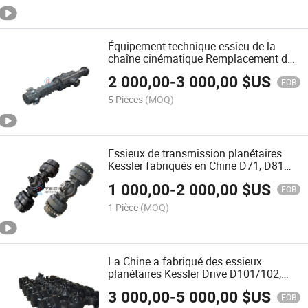
Équipement technique essieu de la
chaîne cinématique Remplacement de
Carraro, Dana et Kessler de l'usine de
2 000,00
-
3 000,00
$US
Chine
FOB
5 Pièces
(MOQ)
Essieux de transmission planétaires
Kessler fabriqués en Chine D71, D81
D91 D101 D102 D106 Dana 14D 16D
1 000,00
-
2 000,00
$US
19d 20d Essieux de transmission non
FOB
directionnels
1 Pièce
(MOQ)
La Chine a fabriqué des essieux
planétaires Kessler Drive D101/102,
D106, D111, D112
3 000,00
-
5 000,00
$US
FOB