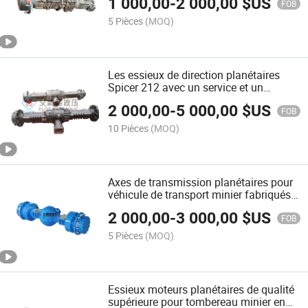
1 000,00
-
2 000,00
$US
FOB
5 Pièces
(MOQ)
Les essieux de direction planétaires
Spicer 212 avec un service et un
entretien faciles et peu coûteux pour de
2 000,00
-
5 000,00
$US
nombreuses applications hors route
FOB
10 Pièces
(MOQ)
Axes de transmission planétaires pour
véhicule de transport minier fabriqués
en Chine
2 000,00
-
3 000,00
$US
FOB
5 Pièces
(MOQ)
Essieux moteurs planétaires de qualité
supérieure pour tombereau minier en