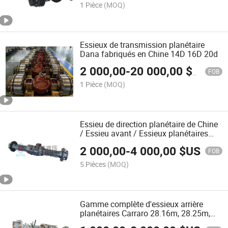
1 Pièce
(MOQ)
Essieux de transmission planétaire
Dana fabriqués en Chine 14D 16D 20d
2 000,00
-
20 000,00
$US
FOB
1 Pièce
(MOQ)
Essieu de direction planétaire de Chine
/ Essieu avant / Essieux planétaires
Dana 111 112 123 113
2 000,00
-
4 000,00
$US
FOB
5 Pièces
(MOQ)
Gamme complète d'essieux arrière
planétaires Carraro 28.16m, 28.25m,
28.32m