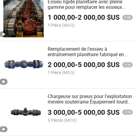
Essieu rigide planétaire avec pleine
gamme pour remplacer les essieux
Dana 42r112 (16D)
1 000,00
-
2 000,00
$US
FOB
1 Pièce
(MOQ)
Remplacement de l'essieu à
entraînement planétaire fabriqué en
Chine par l'essieu Kessler D101
2 000,00
-
5 000,00
$US
/D102/D106 ou Dana 20d
FOB
1 Pièce
(MOQ)
Chargeuse sur pneus pour l'exploitation
minière souterraine Équipement lourd
Essieu à entraînement électrique
3 000,00
-
5 000,00
$US
Remplacement de Kessler D106
FOB
5 Pièces
(MOQ)