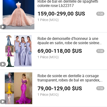
Robe de bal en dentelle de spaghetti
colorée rose Lb22317
159,00
-
299,00
$US
FOB
1 Pièce
(MOQ)
Robe de demoiselle d'honneur à une
épaule en satin, robe de soirée sirène
E2253
69,00
-
118,00
$US
FOB
1 Pièce
(MOQ)
Robe de soirée en dentelle à corsage
transparent, robes de bal en spandex,
robes de cocktail pour fête E2214
79,00
-
129,00
$US
FOB
1 Pièce
(MOQ)