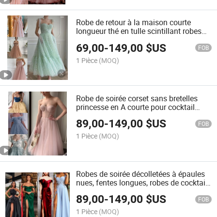
Robe de retour à la maison courte
longueur thé en tulle scintillant robes
de cocktail soirée LC2219
69,00
-
149,00
$US
FOB
1 Pièce
(MOQ)
Robe de soirée corset sans bretelles
princesse en A courte pour cocktail
Lb2219
89,00
-
149,00
$US
FOB
1 Pièce
(MOQ)
Robes de soirée décolletées à épaules
nues, fentes longues, robes de cocktail
pour prom E2208
89,00
-
149,00
$US
FOB
1 Pièce
(MOQ)