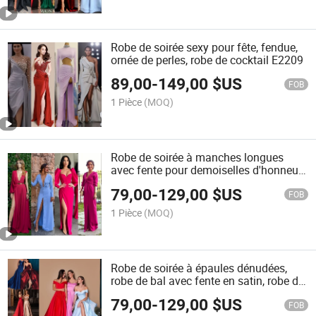
Robe de soirée sexy pour fête, fendue,
ornée de perles, robe de cocktail E2209
89,00
-
149,00
$US
FOB
1 Pièce
(MOQ)
Robe de soirée à manches longues
avec fente pour demoiselles d'honneur
et bal E2210
79,00
-
129,00
$US
FOB
1 Pièce
(MOQ)
Robe de soirée à épaules dénudées,
robe de bal avec fente en satin, robe de
demoiselle d'honneur B2216
79,00
-
129,00
$US
FOB