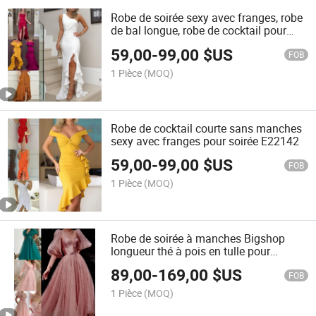
Robe de soirée sexy avec franges, robe
de bal longue, robe de cocktail pour
fête E22141
59,00
-
99,00
$US
FOB
1 Pièce
(MOQ)
Robe de cocktail courte sans manches
sexy avec franges pour soirée E22142
59,00
-
99,00
$US
FOB
1 Pièce
(MOQ)
Robe de soirée à manches Bigshop
longueur thé à pois en tulle pour
cocktail Lb22192
89,00
-
169,00
$US
FOB
1 Pièce
(MOQ)