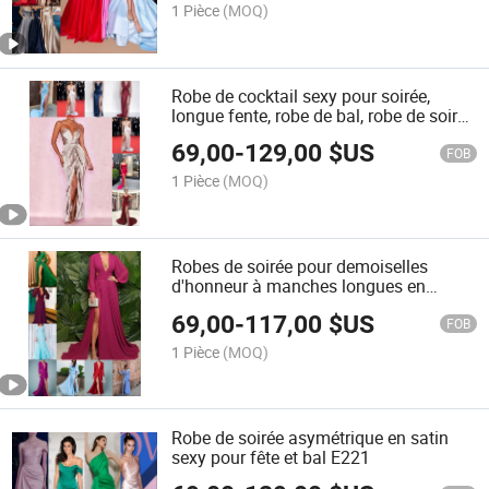
1 Pièce
(MOQ)
Robe de cocktail sexy pour soirée,
longue fente, robe de bal, robe de soirée
E2251
69,00
-
129,00
$US
FOB
1 Pièce
(MOQ)
Robes de soirée pour demoiselles
d'honneur à manches longues en
chiffon E225
69,00
-
117,00
$US
FOB
1 Pièce
(MOQ)
Robe de soirée asymétrique en satin
sexy pour fête et bal E221