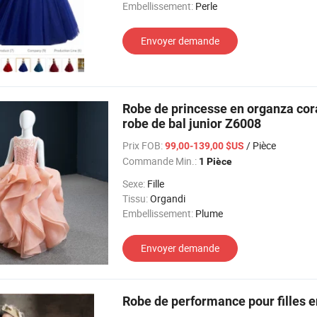
Embellissement:
Perle
Envoyer demande
Robe de princesse en organza corail
robe de bal junior Z6008
Prix FOB:
/ Pièce
99,00-139,00 $US
Commande Min.:
1 Pièce
Sexe:
Fille
Tissu:
Organdi
Embellissement:
Plume
Envoyer demande
Robe de performance pour filles e