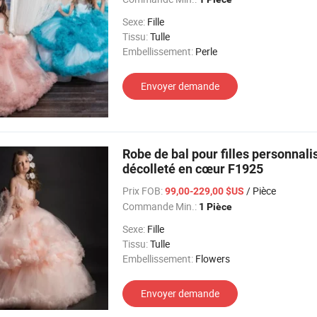
Sexe:
Fille
Tissu:
Tulle
Embellissement:
Perle
Envoyer demande
Robe de bal pour filles personnali
décolleté en cœur F1925
Prix FOB:
/ Pièce
99,00-229,00 $US
Commande Min.:
1 Pièce
Sexe:
Fille
Tissu:
Tulle
Embellissement:
Flowers
Envoyer demande