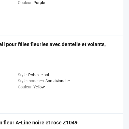
Couleur:
Purple
 pour filles fleuries avec dentelle et volants,
Style:
Robe de bal
Style manches:
Sans Manche
Couleur:
Yellow
n fleur A-Line noire et rose Z1049