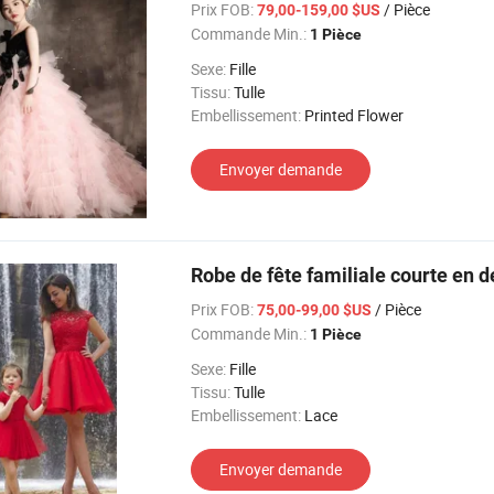
Prix FOB:
/ Pièce
79,00-159,00 $US
Commande Min.:
1 Pièce
Sexe:
Fille
Tissu:
Tulle
Embellissement:
Printed Flower
Envoyer demande
Robe de fête familiale courte en d
Prix FOB:
/ Pièce
75,00-99,00 $US
Commande Min.:
1 Pièce
Sexe:
Fille
Tissu:
Tulle
Embellissement:
Lace
Envoyer demande