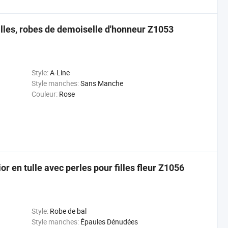
filles, robes de demoiselle d'honneur Z1053
Style:
A-Line
Style manches:
Sans Manche
Couleur:
Rose
r en tulle avec perles pour filles fleur Z1056
Style:
Robe de bal
Style manches:
Épaules Dénudées