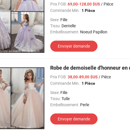
Prix FOB:
/ Pièce
69,00-128,00 $US
Commande Min.:
1 Pièce
Sexe:
Fille
Tissu:
Dentelle
Embellissement:
Noeud Papillon
Envoyer demande
Robe de demoiselle d'honneur en d
Prix FOB:
/ Pièce
38,00-89,00 $US
Commande Min.:
1 Pièce
Sexe:
Fille
Tissu:
Tulle
Embellissement:
Perle
Envoyer demande