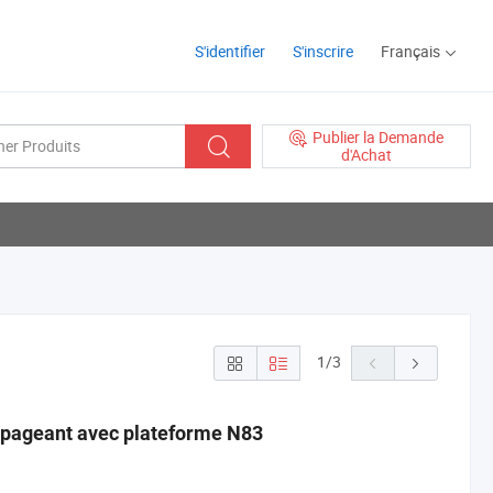
S'identifier
S'inscrire
Français
Publier la Demande
d'Achat
1
/
3
de pageant avec plateforme N83