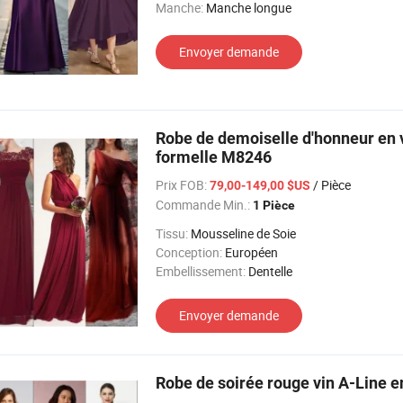
Manche:
Manche longue
Envoyer demande
Robe de demoiselle d'honneur en vi
formelle M8246
Prix FOB:
/ Pièce
79,00-149,00 $US
Commande Min.:
1 Pièce
Tissu:
Mousseline de Soie
Conception:
Européen
Embellissement:
Dentelle
Envoyer demande
Robe de soirée rouge vin A-Line e