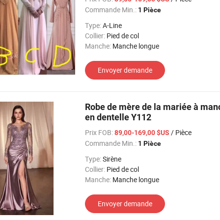
Commande Min.:
1 Pièce
Type:
A-Line
Collier:
Pied de col
Manche:
Manche longue
Envoyer demande
Robe de mère de la mariée à manch
en dentelle Y112
Prix FOB:
/ Pièce
89,00-169,00 $US
Commande Min.:
1 Pièce
Type:
Sirène
Collier:
Pied de col
Manche:
Manche longue
Envoyer demande