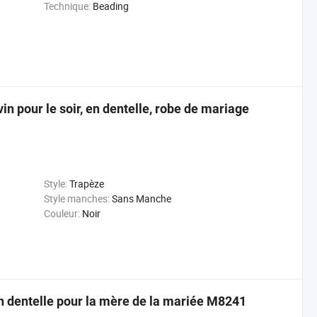
Technique:
Beading
n pour le soir, en dentelle, robe de mariage
Style:
Trapèze
Style manches:
Sans Manche
Couleur:
Noir
n dentelle pour la mère de la mariée M8241