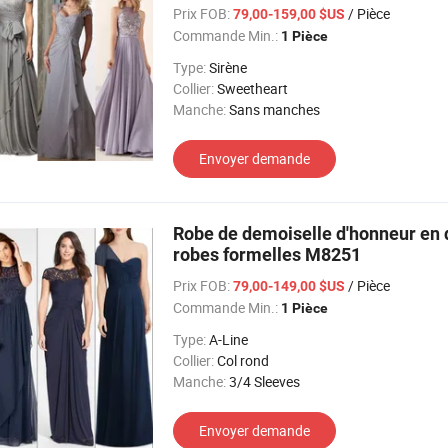
Prix FOB:
/ Pièce
79,00-159,00 $US
Commande Min.:
1 Pièce
Type:
Sirène
Collier:
Sweetheart
Manche:
Sans manches
Envoyer demande
Robe de demoiselle d'honneur en d
robes formelles M8251
Prix FOB:
/ Pièce
79,00-149,00 $US
Commande Min.:
1 Pièce
Type:
A-Line
Collier:
Col rond
Manche:
3/4 Sleeves
Envoyer demande