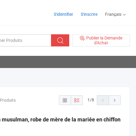
S'identifier
S'inscrire
Français
Publier la Demande
d'Achat
1
/
8
 Produits
n musulman, robe de mère de la mariée en chiffon