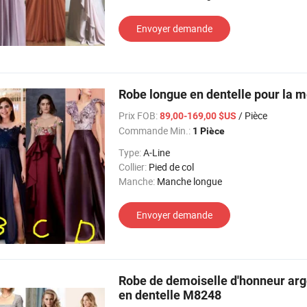
Envoyer demande
Robe longue en dentelle pour la m
Prix FOB:
/ Pièce
89,00-169,00 $US
Commande Min.:
1 Pièce
Type:
A-Line
Collier:
Pied de col
Manche:
Manche longue
Envoyer demande
Robe de demoiselle d'honneur arge
en dentelle M8248