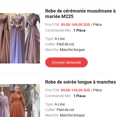
Robe de cérémonie musulmane à m
mariée M225
Prix FOB:
/ Pièce
89,00-169,00 $US
Commande Min.:
1 Pièce
Type:
A-Line
Collier:
Pied de col
Manche:
Manche longue
Envoyer demande
Robe de soirée longue à manches
Prix FOB:
/ Pièce
89,00-149,00 $US
Commande Min.:
1 Pièce
Type:
A-Line
Collier:
Pied de col
Manche:
Manche longue